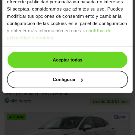
ofrecerte publicidad personalizada basada en intereses.
Ver más Nissan Qashqai
Si aceptas, consideramos que admites su uso. Puedes
modificar tus opciones de consentimiento y cambiar la
↓ 300€
24h
configuración de las cookies en el panel de configuración
y obtener más información en nuestra
política de
privacidad y cookies
.
Aceptar todas
Configurar
Nissan Qashqai
21.990€
1.3 DIG-T mHEV 12V N-GO 4x2
16.590€
2022 | 97.185km | 140CV | Manual
Mild hybrid
Desde
255€
/mes
↓ 500€
24h