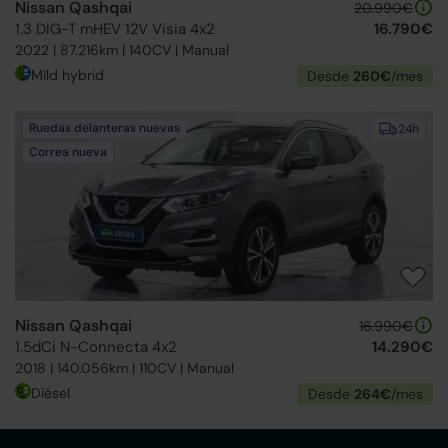
Nissan Qashqai
20.990€
1.3 DIG-T mHEV 12V Visia 4x2
16.790€
2022 | 87.216km | 140CV | Manual
Mild hybrid
Desde
260€
/mes
Ruedas delanteras nuevas
24h
Correa nueva
Nissan Qashqai
16.990€
1.5dCi N-Connecta 4x2
14.290€
2018 | 140.056km | 110CV | Manual
Diésel
Desde
264€
/mes