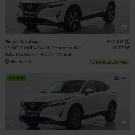
Nissan Qashqai
20.990€
1.3 DIG-T mHEV 12V N-Connecta 4x2
16.790€
2022 | 96.933km | 140CV | Manual
Mild hybrid
Desde
260€
/mes
↓ 500€
24h