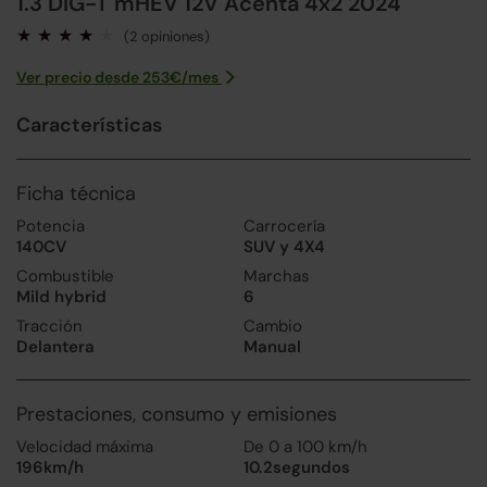
1.3 DIG-T mHEV 12V Acenta 4x2 2024
(2 opiniones)
Ver precio desde
253
€/
mes
Características
Ficha técnica
Potencia
Carrocería
140CV
SUV y 4X4
Combustible
Marchas
Mild hybrid
6
Tracción
Cambio
Delantera
Manual
Prestaciones, consumo y emisiones
Velocidad máxima
De 0 a 100 km/h
196km/h
10.2segundos