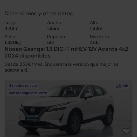
Dimensiones y otros datos
Largo
Ancho
Alto
4,43m
1,85m
1,63m
Peso
Depósito
Maletero
1.330kg
55l
455l
Nissan Qashqai 1.3 DIG-T mHEV 12V Acenta 4x2
2024 disponibles
Desde 253€/mes. Encuentra la versión que mejor se
adapta a ti.
4 ruedas nuevas
24h
Sensor ángulo muerto