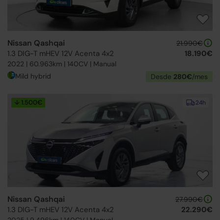
Nissan Qashqai
21.990€
1.3 DIG-T mHEV 12V Acenta 4x2
18.190€
2022 | 60.963km | 140CV | Manual
Mild hybrid
Desde
280€
/mes
↓ 1.500€
24h
Nissan Qashqai
27.990€
1.3 DIG-T mHEV 12V Acenta 4x2
22.290€
2025 | 9.496km | 140CV | Manual