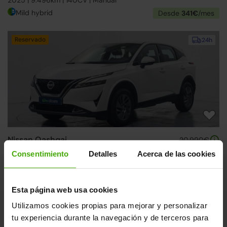
Mild hybrid
Desde
341€
/mes
Reservado
24h
Nissan Qashqai
20.990€
1.3 DIG-T mHEV 12V Acenta 4x2
16.390€
Consentimiento
Detalles
Acerca de las cookies
2022 | 96.479km | 140CV | Manual
Mild hybrid
Desde
253€
/mes
Esta página web usa cookies
Descubre otra selección de Nissan Qashqai
Utilizamos cookies propias para mejorar y personalizar
Desde 255€/mes. Encuentra el modelo que mejor se
tu experiencia durante la navegación y de terceros para
adapta a ti.