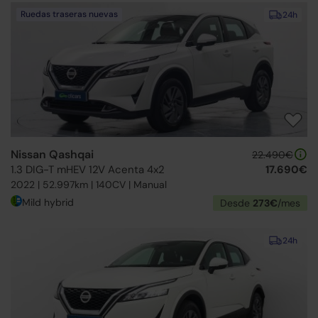
Ruedas traseras nuevas
24h
Nissan Qashqai
22.490€
1.3 DIG-T mHEV 12V Acenta 4x2
17.690€
2022 | 52.997km | 140CV | Manual
Mild hybrid
Desde
273€
/mes
24h