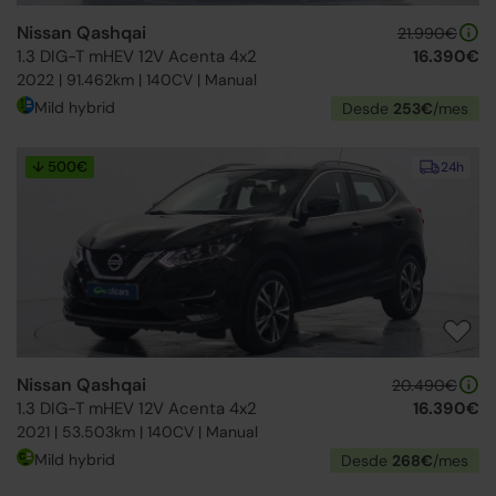
Nissan Qashqai
21.990€
1.3 DIG-T mHEV 12V Acenta 4x2
16.390€
2022 | 91.462km | 140CV | Manual
Mild hybrid
Desde
253€
/mes
↓ 500€
24h
Nissan Qashqai
20.490€
1.3 DIG-T mHEV 12V Acenta 4x2
16.390€
2021 | 53.503km | 140CV | Manual
Mild hybrid
Desde
268€
/mes