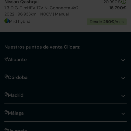
Nissan Qashqai
20.990€
1.3 DIG-T mHEV 12V N-Connecta 4x2
16.790€
2022 | 96.933km | 140CV | Manual
Mild hybrid
Desde
260€
/mes
Nuestros puntos de venta Clicars:
Alicante
Córdoba
Madrid
Málaga
Valencia