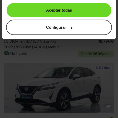
Aceptar todas
Configurar
Nissan Qashqai
20.990€
1.3 DIG-T mHEV 12V Visia 4x2
16.790€
2022 | 87.216km | 140CV | Manual
Mild hybrid
Desde
260€
/mes
2 días