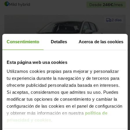
Mild hybrid
Desde
246€
/mes
2 días
Consentimiento
Detalles
Acerca de las cookies
Esta página web usa cookies
Utilizamos cookies propias para mejorar y personalizar
Nissan Qashqai
21.990€
tu experiencia durante la navegación y de terceros para
1.3 DIG-T mHEV 12V N-GO 4x2
16.590€
ofrecerte publicidad personalizada basada en intereses.
2022 | 97.185km | 140CV | Manual
Si aceptas, consideramos que admites su uso. Puedes
Mild hybrid
Desde
255€
/mes
modificar tus opciones de consentimiento y cambiar la
configuración de las cookies en el panel de configuración
Sensor ángulo muerto
2 días
y obtener más información en nuestra
política de
Control velocidad adaptativa
privacidad y cookies
.