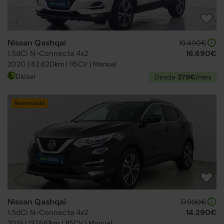
Nissan Qashqai
19.490€
1.5dCi N-Connecta 4x2
16.690€
2020 | 82.620km | 115CV | Manual
Diésel
Desde
279€
/mes
Reservado
Nissan Qashqai
17.990€
1.5dCi N-Connecta 4x2
14.290€
2019 | 137.661km | 115CV | Manual