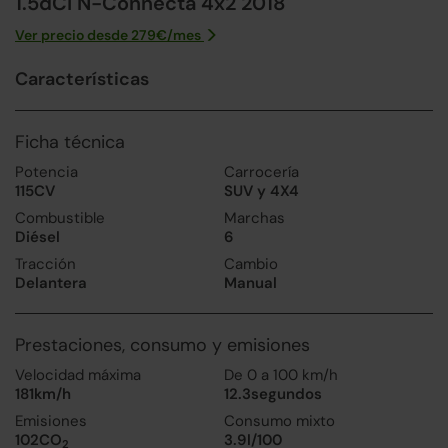
1.5dCi N-Connecta 4x2 2018
Ver precio desde
279
€/
mes
Características
Ficha técnica
Potencia
Carrocería
115CV
SUV y 4X4
Combustible
Marchas
Diésel
6
Tracción
Cambio
Delantera
Manual
Prestaciones, consumo y emisiones
Velocidad máxima
De 0 a 100 km/h
181km/h
12.3segundos
Emisiones
Consumo mixto
102CO
3.9l/100
2