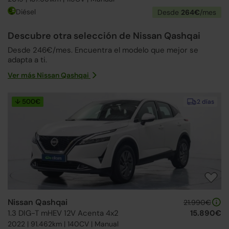
Diésel
Desde
264€
/mes
Descubre otra selección de Nissan Qashqai
Desde 246€/mes. Encuentra el modelo que mejor se
adapta a ti.
Ver más Nissan Qashqai
↓ 500€
2 días
Nissan Qashqai
21.990€
1.3 DIG-T mHEV 12V Acenta 4x2
15.890€
2022 | 91.462km | 140CV | Manual