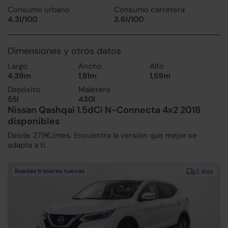
Consumo urbano
Consumo carretera
4.3l/100
3.6l/100
Dimensiones y otros datos
Largo
Ancho
Alto
4,39m
1,81m
1,59m
Depósito
Maletero
55l
430l
Nissan Qashqai 1.5dCi N-Connecta 4x2 2018
disponibles
Desde 279€/mes. Encuentra la versión que mejor se
adapta a ti.
Ruedas traseras nuevas
2 días