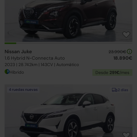
Nissan Juke
23.990€
1.6 Hybrid N-Connecta Auto
18.890€
2023 | 28.742km | 143CV | Automático
Híbrido
Desde
291€
/mes
4 ruedas nuevas
2 días