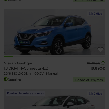
2 días
Nissan Qashqai
19.490€
1.3 DIG-T N-Connecta 4x2
16.690€
2019 | 101.000km | 160CV | Manual
Gasolina
Desde
307€
/mes
Ruedas delanteras nuevas
2 días