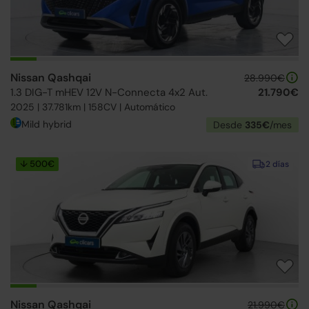
Nissan Qashqai
28.990€
1.3 DIG-T mHEV 12V N-Connecta 4x2 Aut.
21.790€
2025 | 37.781km | 158CV | Automático
Mild hybrid
Desde
335€
/mes
↓ 500€
2 días
Nissan Qashqai
21.990€