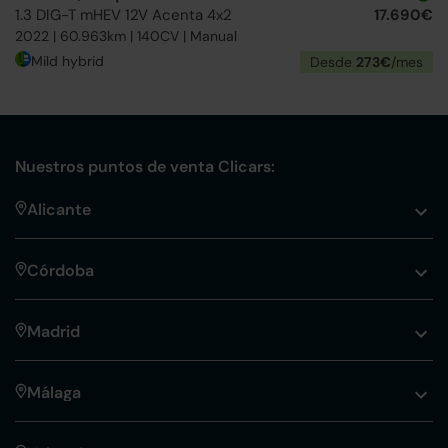
1.3 DIG-T mHEV 12V Acenta 4x2
17.690€
2022 | 60.963km | 140CV | Manual
Mild hybrid
Desde
273€
/mes
Nuestros puntos de venta Clicars:
Alicante
Córdoba
Madrid
Málaga