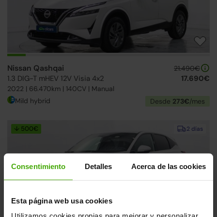
Nissan Qashqai
21.490€
1.3 DIG-T mHEV 12V Visia 4x2
17.690€
2022 | 66.470km | 140CV | Manual
Mild hybrid
Desde
273€
/mes
↓ 500€
2 días
Consentimiento
Detalles
Acerca de las cookies
Esta página web usa cookies
Utilizamos cookies propias para mejorar y personalizar