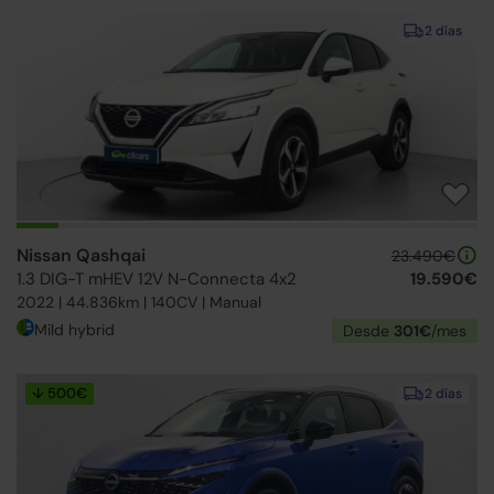
2 días
Nissan Qashqai
23.490€
1.3 DIG-T mHEV 12V N-Connecta 4x2
19.590€
2022 | 44.836km | 140CV | Manual
Mild hybrid
Desde
301€
/mes
↓ 500€
2 días