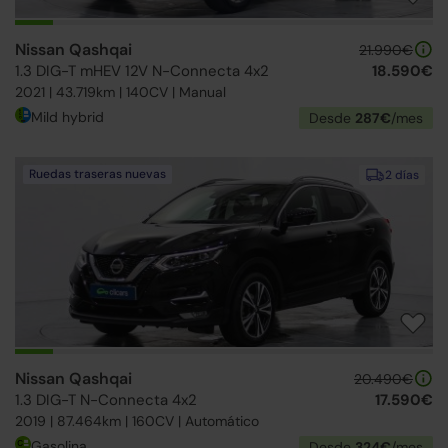
Nissan Qashqai
21.990€
1.3 DIG-T mHEV 12V N-Connecta 4x2
18.590€
2021 | 43.719km | 140CV | Manual
Mild hybrid
Desde
287€
/mes
Ruedas traseras nuevas
2 días
Nissan Qashqai
20.490€
1.3 DIG-T N-Connecta 4x2
17.590€
2019 | 87.464km | 160CV | Automático
Gasolina
Desde
324€
/mes