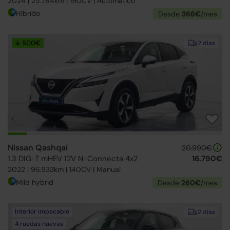
2024 | 25.784km | 190CV | Automático
Híbrido
Desde
366€
/mes
↓ 500€
2 días
Nissan Qashqai
20.990€
1.3 DIG-T mHEV 12V N-Connecta 4x2
16.790€
2022 | 96.933km | 140CV | Manual
Mild hybrid
Desde
260€
/mes
Interior impecable
2 días
4 ruedas nuevas