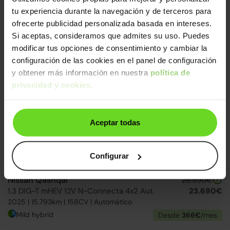
Nissan Qashqai
tu experiencia durante la navegación y de terceros para
20.990€
1.3 DIG-T mHEV 12V Visia 4x2
16.790€
ofrecerte publicidad personalizada basada en intereses.
2022 | 87.216km | 140CV | Manual
Si aceptas, consideramos que admites su uso. Puedes
Mild hybrid
Desde
260€
/mes
modificar tus opciones de consentimiento y cambiar la
configuración de las cookies en el panel de configuración
y obtener más información en nuestra
política de
2 días
privacidad y cookies
.
Aceptar todas
Configurar
Nissan Qashqai
28.990€
1.3 DIG-T mHEV 12V N-Connecta 4x2 Aut.
23.690€
2025 | 15.793km | 158CV | Automático
Mild hybrid
Desde
366€
/mes