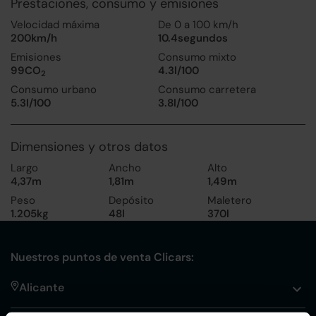
Prestaciones, consumo y emisiones
Velocidad máxima
De 0 a 100 km/h
200km/h
10.4segundos
Emisiones
Consumo mixto
99CO
4.3l/100
2
Consumo urbano
Consumo carretera
5.3l/100
3.8l/100
Dimensiones y otros datos
Largo
Ancho
Alto
4,37m
1,81m
1,49m
Peso
Depósito
Maletero
1.205kg
48l
370l
Nuestros puntos de venta Clicars:
Alicante