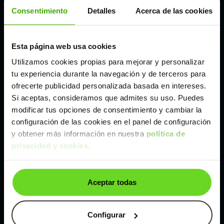
Córdoba
Consentimiento
Detalles
Acerca de las cookies
Madrid
Esta página web usa cookies
Utilizamos cookies propias para mejorar y personalizar
Málaga
tu experiencia durante la navegación y de terceros para
ofrecerte publicidad personalizada basada en intereses.
Si aceptas, consideramos que admites su uso. Puedes
Valencia
modificar tus opciones de consentimiento y cambiar la
configuración de las cookies en el panel de configuración
Zaragoza
y obtener más información en nuestra
política de
privacidad y cookies
.
Ver Opel Astra de segunda mano y ocasión
Aceptar todas
Opel Astra de segunda mano y ocasión
Coches de
segunda mano y ocasión por
Configurar
localización