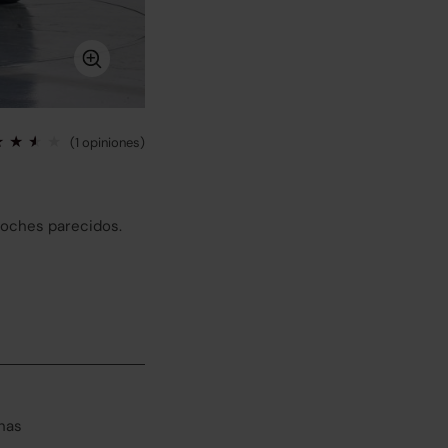
(1 opiniones)
coches parecidos.
has