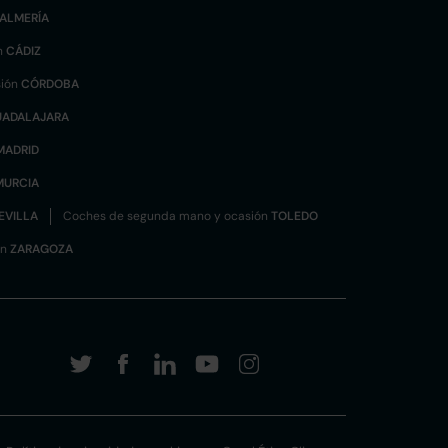
ALMERÍA
n
CÁDIZ
sión
CÓRDOBA
UADALAJARA
MADRID
MURCIA
EVILLA
Coches de segunda mano y ocasión
TOLEDO
ón
ZARAGOZA