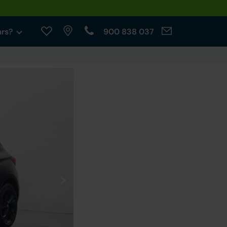
ars?
900 838 037