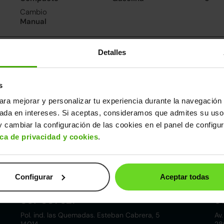
Cambio
Manual
nsumo y emisiones
Detalles
De 0 a 100 km/h
9.4segundos
s
ara mejorar y personalizar tu experiencia durante la navegación 
ros datos
sada en intereses. Si aceptas, consideramos que admites su uso
cho
Alto
Peso
Depósito
 cambiar la configuración de las cookies en el panel de configu
1m
1,49m
1.205kg
48l
ica de privacidad y cookies
.
Configurar
Aceptar todas
Córdoba
857 881 521
9
Pol. ind. las Quemadas. Esteban Cabrera, 5
Av.