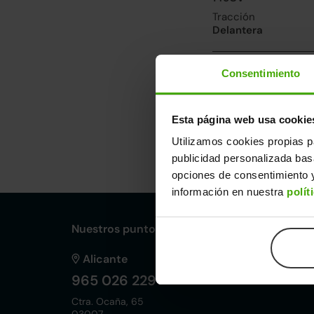
Tracción
Delantera
Prestaciones, co
Consentimiento
Velocidad máxima
220km/h
Esta página web usa cookie
Utilizamos cookies propias p
Dimensiones y ot
publicidad personalizada ba
Largo
An
opciones de consentimiento y
4,37m
1,8
información en nuestra
polít
Nuestros puntos de venta Clicars:
Alicante
965 026 229
Ctra. Ocaña, 65