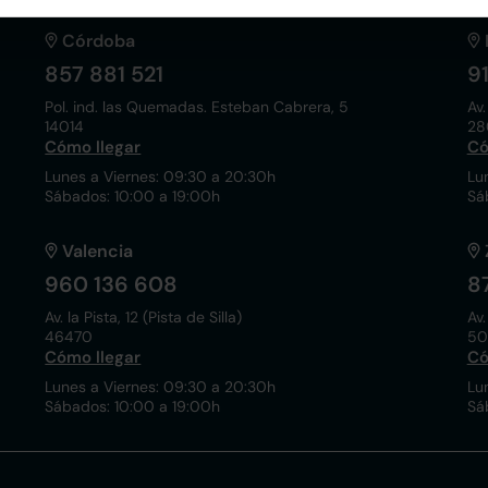
Córdoba
857 881 521
9
Pol. ind. las Quemadas. Esteban Cabrera, 5
Av.
14014
28
Cómo llegar
Có
Lunes a Viernes: 09:30 a 20:30h
Lu
Sábados: 10:00 a 19:00h
Sá
Valencia
960 136 608
8
Av. la Pista, 12 (Pista de Silla)
Av.
46470
50
Cómo llegar
Có
Lunes a Viernes: 09:30 a 20:30h
Lu
Sábados: 10:00 a 19:00h
Sá