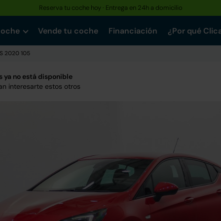
Reserva tu coche hoy · Entrega en 24h a domicilio
Hasta un 30% más barato que uno nuevo · Garantía de hasta 3 años
coche
Vende tu coche
Financiación
¿Por qué Clic
/S 2020 105
 ya no está disponible
n interesarte estos otros