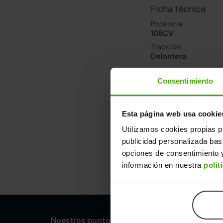
Ficha técnica
Potencia
105CV
Tracción
Delantera
Consentimiento
Prestaciones, co
Velocidad máxima
195km/h
Esta página web usa cookie
Consumo urbano
Utilizamos cookies propias p
4.3l/100
publicidad personalizada ba
opciones de consentimiento y
Dimensiones y ot
información en nuestra
polít
Largo
An
4,37m
1,8
Nuestros puntos de venta Clicars: