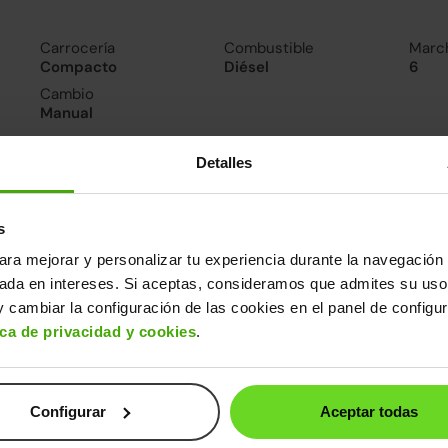
Carrocería
Combustible
Marc
Compacto
Diésel
6
Cambio
Manual
Detalles
nsumo y emisiones
De 0 a 100 km/h
Emisiones
Cons
11segundos
90CO
3.6l/
s
2
Consumo carretera
ara mejorar y personalizar tu experiencia durante la navegación 
3.2l/100
sada en intereses. Si aceptas, consideramos que admites su uso
 cambiar la configuración de las cookies en el panel de configu
ros datos
ica de privacidad y cookies
.
cho
Alto
Peso
Depósito
1m
1,49m
1.296kg
48l
Configurar
Aceptar todas