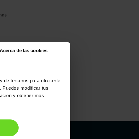
has
Acerca de las cookies
umo mixto
100
y de terceros para ofrecerte
. Puedes modificar tus
ración y obtener más
Maletero
370l