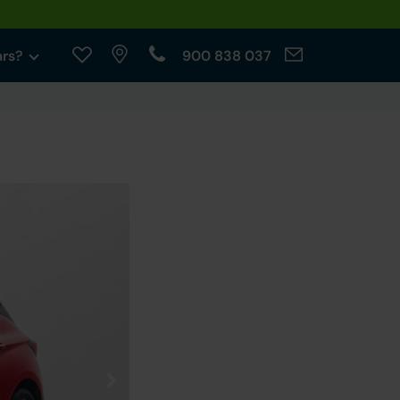
ars?
900 838 037