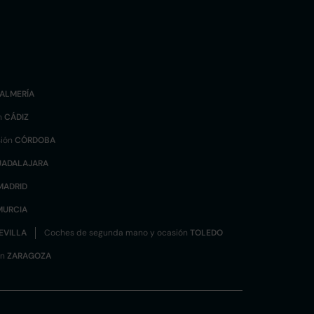
ALMERÍA
n
CÁDIZ
sión
CÓRDOBA
UADALAJARA
MADRID
MURCIA
EVILLA
Coches de segunda mano y ocasión
TOLEDO
ón
ZARAGOZA