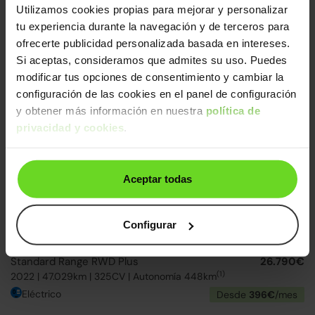
Utilizamos cookies propias para mejorar y personalizar
BMW Serie 3
30.990€
tu experiencia durante la navegación y de terceros para
320e
26.390€
ofrecerte publicidad personalizada basada en intereses.
2022 | 83.694km | 204CV | Automático
Si aceptas, consideramos que admites su uso. Puedes
Híbrido enchufable
Desde
407€
/mes
modificar tus opciones de consentimiento y cambiar la
configuración de las cookies en el panel de configuración
2 días
y obtener más información en nuestra
política de
privacidad y cookies
.
Aceptar todas
Configurar
Tesla Model 3
29.990€
Standard Range RWD Plus
26.790€
(1)
2022 | 47.029km | 325CV | Autonomía 448km
Eléctrico
Desde
396€
/mes