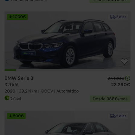
↓ 1.000€
2 días
BMW Serie 3
27.490€
320dA
23.290€
2020 | 69.214km | 190CV | Automático
Diésel
Desde
388€
/mes
↓ 500€
2 días