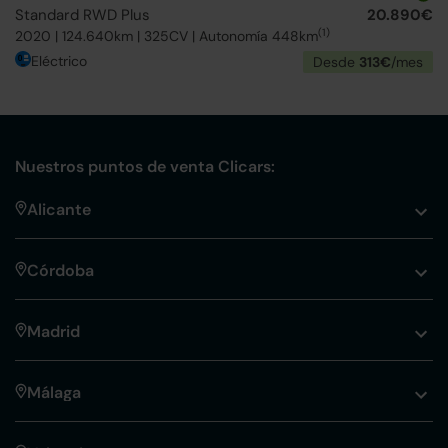
Standard RWD Plus
20.890€
(1)
2020 | 124.640km | 325CV | Autonomía 448km
Eléctrico
Desde
313€
/mes
Nuestros puntos de venta Clicars:
Alicante
Córdoba
Madrid
Málaga