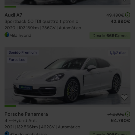
Audi A7
49.490€
Sportback 50 TDI quattro tiptronic
42.890€
2020 | 103.189km | 286CV | Automático
Mild hybrid
Desde
665€
/mes
Sonido Premium
2 días
Faros Led
Porsche Panamera
74.990€
4 E-Hybrid Aut.
64.790€
2021 | 132.566km | 462CV | Automático
Híbrido enchufable
Desde
998€
/mes