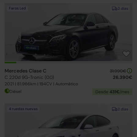
Faros Led
2 días
Mercedes Clase C
31.990€
C 220d 9G-Tronic (0.0)
26.390€
2021 | 81.966km | 194CV | Automático
Diésel
Desde
431€
/mes
4 ruedas nuevas
2 días