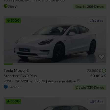
2022 | 99.804km | 122CV | Automático
Diésel
Desde
266€
/mes
↓ 500€
2 días
Tesla Model 3
23.990€
Standard RWD Plus
20.490€
(1)
2020 | 126.532km | 325CV | Autonomía 448km
Eléctrico
Desde
329€
/mes
↓ 500€
2 días