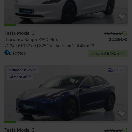
Tesla Model 3
40.490€
Standard Range RWD Plus
32.390€
(1)
2024 | 61.052km | 325CV | Autonomía 448km
Eléctrico
Desde
454€
/mes
4 ruedas nuevas
2 días
Cámara 360°
Tesla Model 3
25.990€