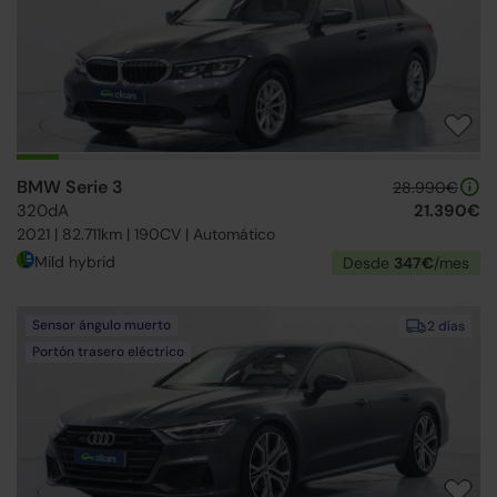
BMW Serie 3
28.990€
320dA
21.390€
2021 | 82.711km | 190CV | Automático
Mild hybrid
Desde
347€
/mes
Sensor ángulo muerto
2 días
Portón trasero eléctrico