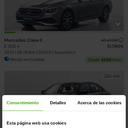
Mercedes Clase E
40.490€
E 300 e
31.790€
2022 | 86.782km | 320CV | Automático
Híbrido enchufable
Desde
489€
/mes
2 días
Consentimiento
Detalles
Acerca de las cookies
Esta página web usa cookies