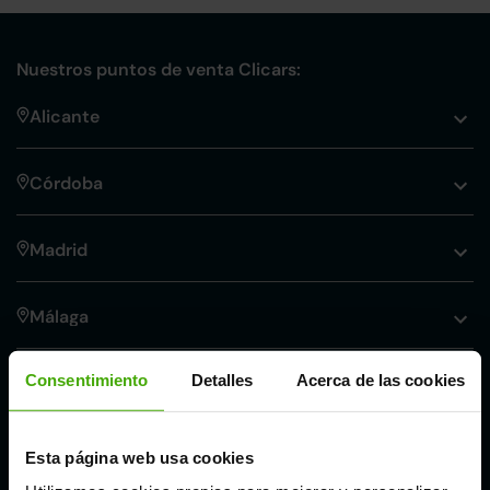
Nuestros puntos de venta Clicars:
Alicante
Córdoba
Madrid
Málaga
Consentimiento
Detalles
Acerca de las cookies
Valencia
Zaragoza
Esta página web usa cookies