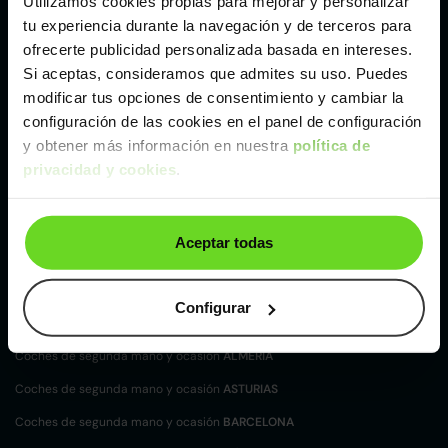
Utilizamos cookies propias para mejorar y personalizar
tu experiencia durante la navegación y de terceros para
Otros coches Furgoneta de Opel de segunda
ofrecerte publicidad personalizada basada en intereses.
mano y ocasión
Si aceptas, consideramos que admites su uso. Puedes
Opel Combo N1
Opel Movano
modificar tus opciones de consentimiento y cambiar la
configuración de las cookies en el panel de configuración
Tipos de carrocerías Opel
y obtener más información en nuestra
política de
privacidad y cookies
.
Compacto Opel
Furgoneta Opel
SUV y 4X4 Opel
Coches de
segunda mano y ocasión por
Aceptar todas
localización
Coches de segunda mano y ocasión
ALBACETE
Configurar
Coches de segunda mano y ocasión
ALICANTE
Coches de segunda mano y ocasión
ALMERÍA
Coches de segunda mano y ocasión
ASTURIAS
Coches de segunda mano y ocasión
BARCELONA