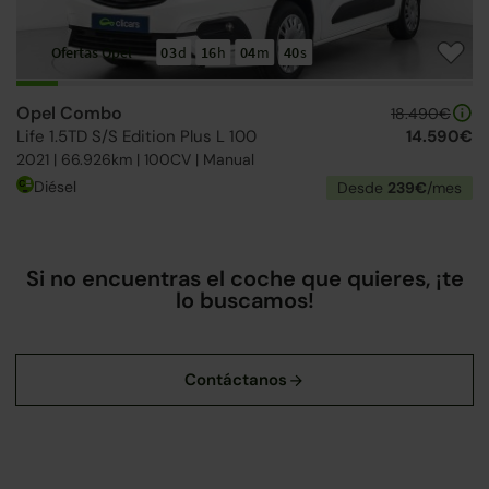
Ofertas Opel
03
d
16
h
04
m
40
s
Opel Combo
18.490€
Life 1.5TD S/S Edition Plus L 100
14.590€
2021 | 66.926km | 100CV | Manual
Diésel
Desde
239€
/mes
Si no encuentras el coche que quieres, ¡te
lo buscamos!