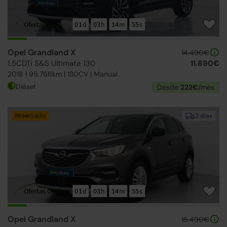
Ofertas Opel
01
d
03
h
14
m
54
s
Opel Grandland X
14.490€
1.5CDTi S&S Ultimate 130
11.890€
2018 | 95.766km | 130CV | Manual
Diésel
Desde
222€
/mes
Reservado
2 días
Ofertas Opel
01
d
03
h
14
m
54
s
Opel Grandland X
15.490€