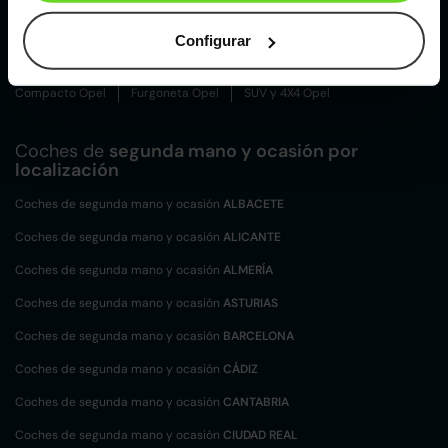
Opel Mokka
Configurar
Tipos de carrocerías Opel
Compacto Opel
Furgoneta Opel
SUV y 4X4 Opel
Coches de
segunda mano y ocasión por
localización
Coches de segunda mano y ocasión
ALBACETE
Coches de segunda mano y ocasión
ALICANTE
Coches de segunda mano y ocasión
ALMERÍA
Coches de segunda mano y ocasión
ASTURIAS
Coches de segunda mano y ocasión
BARCELONA
Coches de segunda mano y ocasión
CÁDIZ
Coches de segunda mano y ocasión
CANTABRIA
Coches de segunda mano y ocasión
CIUDAD REAL