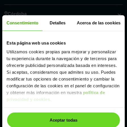
Córdoba
Consentimiento
Detalles
Acerca de las cookies
Madrid
Esta página web usa cookies
Málaga
Utilizamos cookies propias para mejorar y personalizar
tu experiencia durante la navegación y de terceros para
Valencia
ofrecerte publicidad personalizada basada en intereses.
Si aceptas, consideramos que admites su uso. Puedes
modificar tus opciones de consentimiento y cambiar la
Zaragoza
configuración de las cookies en el panel de configuración
y obtener más información en nuestra
política de
privacidad y cookies
.
Otros coches SUV y 4X4 de Opel de segunda
mano y ocasión
Opel Crossland
Opel Frontera
Opel Insignia Country Tourer
Aceptar todas