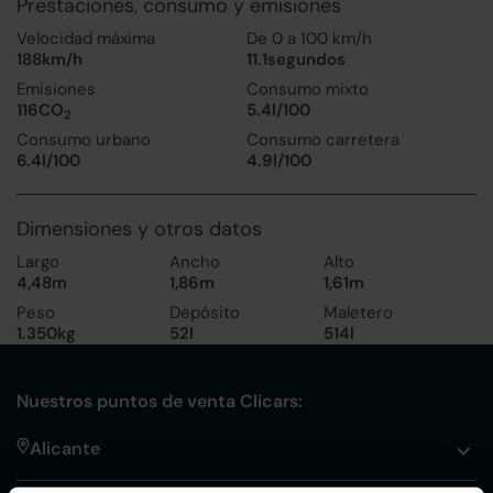
Prestaciones, consumo y emisiones
Velocidad máxima
De 0 a 100 km/h
188km/h
11.1segundos
Emisiones
Consumo mixto
116CO
5.4l/100
2
Consumo urbano
Consumo carretera
6.4l/100
4.9l/100
Dimensiones y otros datos
Largo
Ancho
Alto
4,48m
1,86m
1,61m
Peso
Depósito
Maletero
1.350kg
52l
514l
Nuestros puntos de venta Clicars:
Alicante