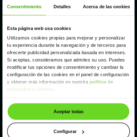
Córdoba
Consentimiento
Detalles
Acerca de las cookies
Madrid
Esta página web usa cookies
Utilizamos cookies propias para mejorar y personalizar
Málaga
tu experiencia durante la navegación y de terceros para
ofrecerte publicidad personalizada basada en intereses.
Si aceptas, consideramos que admites su uso. Puedes
Valencia
modificar tus opciones de consentimiento y cambiar la
configuración de las cookies en el panel de configuración
Zaragoza
y obtener más información en nuestra
política de
privacidad y cookies
.
Ver Opel Grandland X de segunda mano y ocasión
Aceptar todas
Opel Grandland X de segunda mano y ocasión
Coches de
segunda mano y ocasión por
Configurar
localización