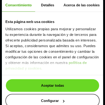
Córdoba
Consentimiento
Detalles
Acerca de las cookies
Madrid
Esta página web usa cookies
Utilizamos cookies propias para mejorar y personalizar
Málaga
tu experiencia durante la navegación y de terceros para
ofrecerte publicidad personalizada basada en intereses.
Si aceptas, consideramos que admites su uso. Puedes
Valencia
modificar tus opciones de consentimiento y cambiar la
configuración de las cookies en el panel de configuración
Zaragoza
y obtener más información en nuestra
política de
privacidad y cookies
.
Ver Opel Grandland X de segunda mano y ocasión
Aceptar todas
Opel Grandland X de segunda mano y ocasión
Coches de
segunda mano y ocasión por
Configurar
localización