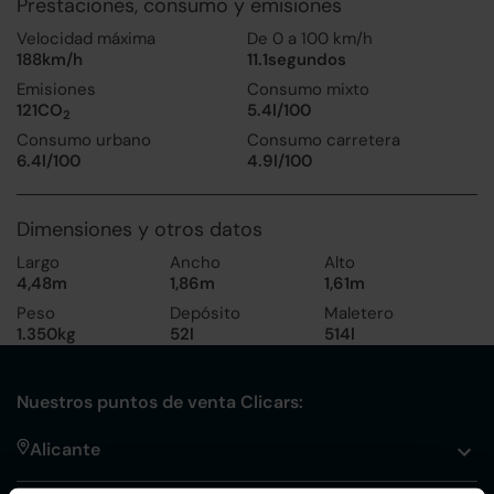
Prestaciones, consumo y emisiones
Velocidad máxima
De 0 a 100 km/h
188km/h
11.1segundos
Emisiones
Consumo mixto
121CO
5.4l/100
2
Consumo urbano
Consumo carretera
6.4l/100
4.9l/100
Dimensiones y otros datos
Largo
Ancho
Alto
4,48m
1,86m
1,61m
Peso
Depósito
Maletero
1.350kg
52l
514l
Nuestros puntos de venta Clicars:
Alicante