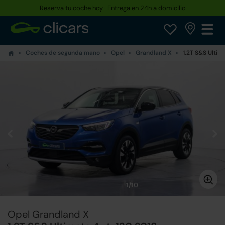
Reserva tu coche hoy · Entrega en 24h a domicilio
Coches de segunda mano
Opel
Grandland X
1.2T S&S Ultim
1/10
Opel Grandland X