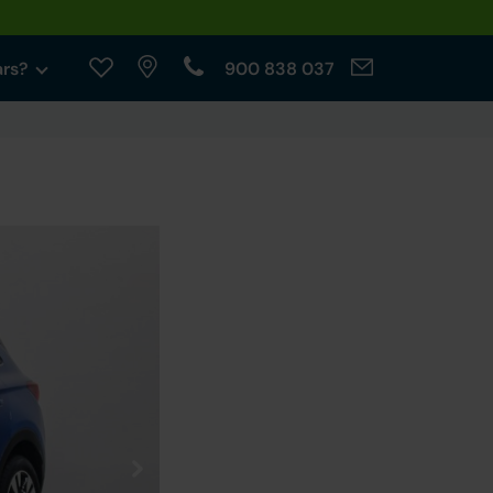
ars?
900 838 037