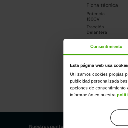
Ficha técnica
Potencia
130CV
Tracción
Delantera
Consentimiento
Prestaciones, co
Velocidad máxima
188km/h
Esta página web usa cookie
Consumo urbano
Utilizamos cookies propias p
6.4l/100
publicidad personalizada ba
opciones de consentimiento y
Dimensiones y ot
información en nuestra
polít
Largo
An
4,48m
1,
Nuestros puntos de venta Clicars: