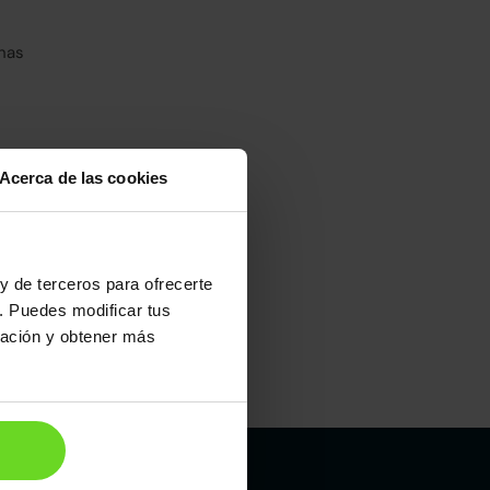
has
Acerca de las cookies
umo mixto
100
y de terceros para ofrecerte
. Puedes modificar tus
ración y obtener más
Maletero
514l