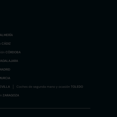
ALMERÍA
n
CÁDIZ
sión
CÓRDOBA
UADALAJARA
MADRID
MURCIA
EVILLA
Coches de segunda mano y ocasión
TOLEDO
ón
ZARAGOZA