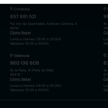
Córdoba
857 881 521
9
Pol. ind. las Quemadas. Esteban Cabrera, 5
Av.
14014
28
Cómo llegar
Có
Lunes a Viernes: 09:30 a 20:30h
Lu
Sábados: 10:00 a 19:00h
Sá
Valencia
960 136 608
8
Av. la Pista, 12 (Pista de Silla)
Av.
46470
50
Cómo llegar
Có
Lunes a Viernes: 09:30 a 20:30h
Lu
Sábados: 10:00 a 19:00h
Sá