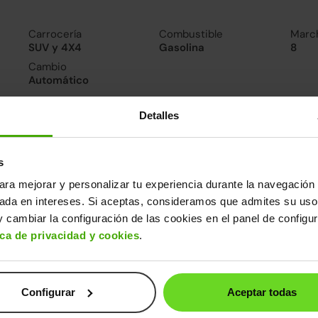
Carrocería
Combustible
Marc
SUV y 4X4
Gasolina
8
Cambio
Automático
Detalles
nsumo y emisiones
De 0 a 100 km/h
Emisiones
Cons
11.1segundos
121CO
5.4l/
s
2
Consumo carretera
ara mejorar y personalizar tu experiencia durante la navegación 
4.9l/100
sada en intereses. Si aceptas, consideramos que admites su uso
 cambiar la configuración de las cookies en el panel de configu
ros datos
ica de privacidad y cookies
.
cho
Alto
Peso
Depósito
86m
1,61m
1.350kg
52l
Configurar
Aceptar todas