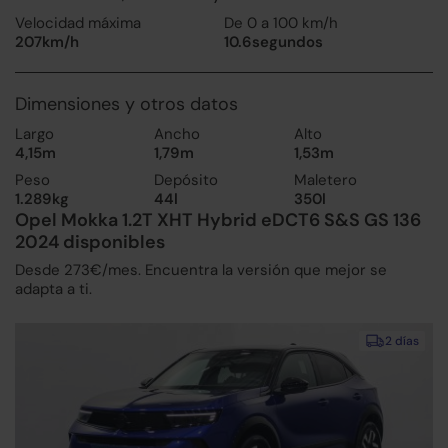
Velocidad máxima
De 0 a 100 km/h
207km/h
10.6segundos
Dimensiones y otros datos
Largo
Ancho
Alto
4,15m
1,79m
1,53m
Peso
Depósito
Maletero
1.289kg
44l
350l
Opel Mokka 1.2T XHT Hybrid eDCT6 S&S GS 136
2024 disponibles
Desde 273€/mes. Encuentra la versión que mejor se
adapta a ti.
2 días