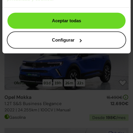
Opel Mokka
16.990€
1.2T S&S GS Line 130
12.690€
2021 | 58.706km | 130CV | Manual
Aceptar todas
Gasolina
Desde
198€
/mes
2 días
Configurar
Ofertas Opel
01
d
19
h
26
m
21
s
Opel Mokka
16.490€
1.2T S&S Business Elegance
12.690€
2022 | 24.255km | 100CV | Manual
Gasolina
Desde
198€
/mes