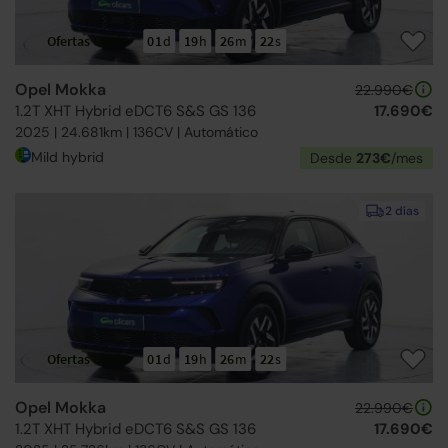
Ofertas Opel
01
d
19
h
26
m
21
s
Opel Mokka
22.990€
1.2T XHT Hybrid eDCT6 S&S GS 136
17.690€
2025 | 24.681km | 136CV | Automático
Mild hybrid
Desde
273€
/mes
2 días
Ofertas Opel
01
d
19
h
26
m
21
s
Opel Mokka
22.990€
1.2T XHT Hybrid eDCT6 S&S GS 136
17.690€