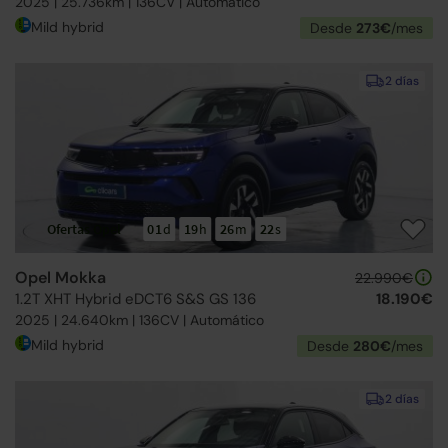
2025 | 25.736km | 136CV | Automático
Mild hybrid
Desde
273€
/mes
2 días
Ofertas Opel
01
d
19
h
26
m
21
s
Opel Mokka
22.990€
1.2T XHT Hybrid eDCT6 S&S GS 136
18.190€
2025 | 24.640km | 136CV | Automático
Mild hybrid
Desde
280€
/mes
2 días