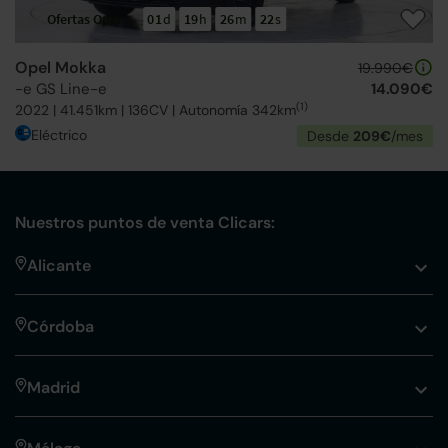
Ofertas Opel
01
d
19
h
26
m
21
s
Opel Mokka
19.990€
-e GS Line-e
14.090€
(1)
2022 | 41.451km | 136CV | Autonomía 342km
Eléctrico
Desde
209€
/mes
Nuestros puntos de venta Clicars:
Alicante
Córdoba
Madrid