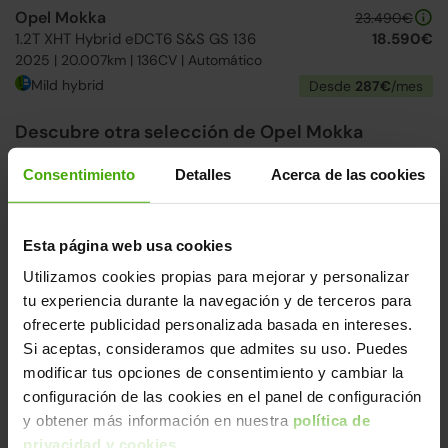
Opel Mokka
23.490€
1.2T XHT Hybrid eDCT6 S&S GS 136
18.590€
2025 | 20.007km | 136CV | Automático
Mild hybrid
Desde
287€
/mes
Descubre otra selección de Opel Mokka
Desde 198€/mes. Encuentra el modelo que mejor se
Consentimiento
Detalles
Acerca de las cookies
adapta a ti.
Ver más Opel Mokka
Esta página web usa cookies
2 días
Utilizamos cookies propias para mejorar y personalizar
tu experiencia durante la navegación y de terceros para
ofrecerte publicidad personalizada basada en intereses.
Si aceptas, consideramos que admites su uso. Puedes
modificar tus opciones de consentimiento y cambiar la
configuración de las cookies en el panel de configuración
Ofertas Opel
01
d
19
h
26
m
21
s
y obtener más información en nuestra
política de
privacidad y cookies
.