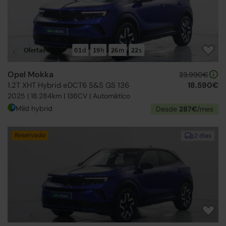
Ofertas Opel
01
d
19
h
26
m
21
s
Opel Mokka
23.990€
1.2T XHT Hybrid eDCT6 S&S GS 136
18.590€
2025 | 18.284km | 136CV | Automático
Mild hybrid
Desde
287€
/mes
Reservado
2 días