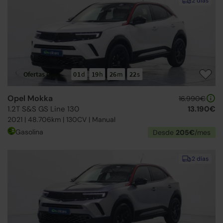
2 días
Ofertas Opel
01
d
19
h
26
m
21
s
Opel Mokka
16.990€
1.2T S&S GS Line 130
13.190€
2021 | 48.706km | 130CV | Manual
Gasolina
Desde
205€
/mes
2 días