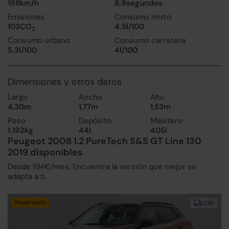
198km/h
8.9segundos
Emisiones
Consumo mixto
103CO
4.5l/100
2
Consumo urbano
Consumo carretera
5.3l/100
4l/100
Dimensiones y otros datos
Largo
Ancho
Alto
4,30m
1,77m
1,53m
Peso
Depósito
Maletero
1.192kg
44l
405l
Peugeot 2008 1.2 PureTech S&S GT Line 130
2019 disponibles
Desde 194€/mes. Encuentra la versión que mejor se
adapta a ti.
Reservado
24h