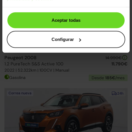
Correa nueva
Aceptar todas
Configurar
Peugeot 2008
14.990€
1.2 PureTech S&S Active 100
11.790€
2022 | 52.322km | 100CV | Manual
Gasolina
Desde
185€
/mes
Correa nueva
24h