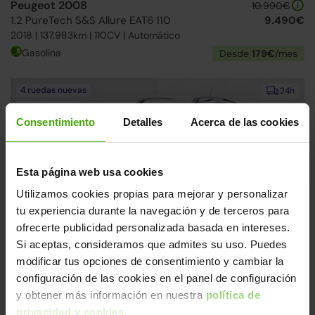
Peugeot 2008
10.990€
1.2 PureTech S&S Allure EAT6 110
9.490€
2018 | 137.983km | 110CV | Automático
Gasolina
Desde
179€
/mes
4 ruedas nuevas
24h
Correa nueva
Consentimiento
Detalles
Acerca de las cookies
Esta página web usa cookies
Utilizamos cookies propias para mejorar y personalizar
tu experiencia durante la navegación y de terceros para
ofrecerte publicidad personalizada basada en intereses.
Peugeot 2008
10.990€
1.2 PureTech S&S Style 82
9.490€
Si aceptas, consideramos que admites su uso. Puedes
2019 | 73.619km | 82CV | Manual
modificar tus opciones de consentimiento y cambiar la
Gasolina
Desde
179€
/mes
configuración de las cookies en el panel de configuración
y obtener más información en nuestra
política de
privacidad y cookies
.
Ruedas delanteras nuevas
24h