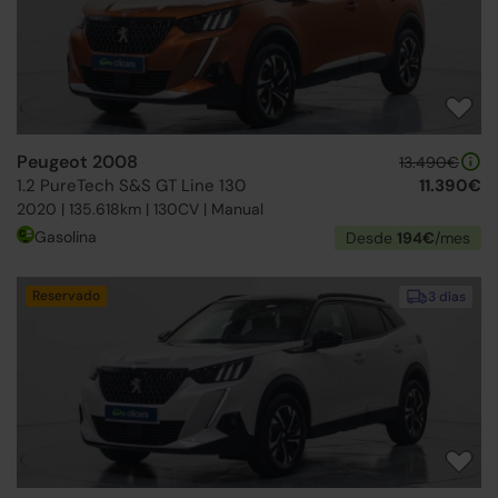
Peugeot 2008
13.490€
1.2 PureTech S&S GT Line 130
11.390€
2020 | 135.618km | 130CV | Manual
Gasolina
Desde
194€
/mes
Reservado
3 días