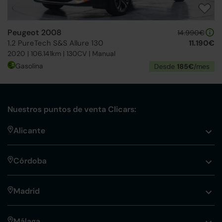
Peugeot 2008
14.990€
1.2 PureTech S&S Allure 130
11.190€
2020 | 106.141km | 130CV | Manual
Gasolina
Desde
185€
/mes
Nuestros puntos de venta Clicars:
Alicante
Córdoba
Madrid
Málaga