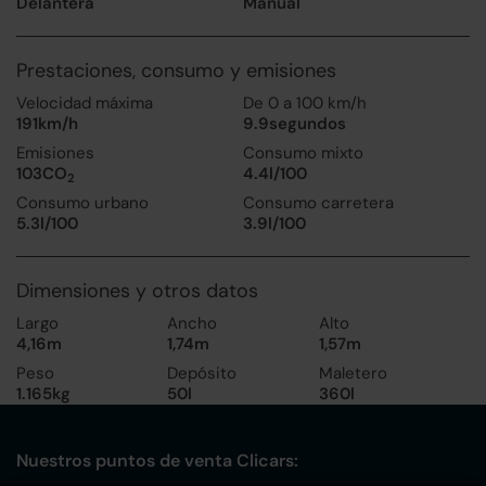
Delantera
Manual
Prestaciones, consumo y emisiones
Velocidad máxima
De 0 a 100 km/h
191km/h
9.9segundos
Emisiones
Consumo mixto
103CO
4.4l/100
2
Consumo urbano
Consumo carretera
5.3l/100
3.9l/100
Dimensiones y otros datos
Largo
Ancho
Alto
4,16m
1,74m
1,57m
Peso
Depósito
Maletero
1.165kg
50l
360l
Nuestros puntos de venta Clicars: