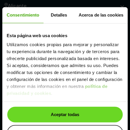
Alicante
Consentimiento
Detalles
Acerca de las cookies
Córdoba
Esta página web usa cookies
Madrid
Utilizamos cookies propias para mejorar y personalizar
tu experiencia durante la navegación y de terceros para
Málaga
ofrecerte publicidad personalizada basada en intereses.
Si aceptas, consideramos que admites su uso. Puedes
modificar tus opciones de consentimiento y cambiar la
Valencia
configuración de las cookies en el panel de configuración
y obtener más información en nuestra
política de
privacidad y cookies
.
Zaragoza
Ver Peugeot 2008 de segunda mano y ocasión
Aceptar todas
Peugeot 2008 de segunda mano y ocasión