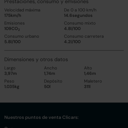
Prestaciones, consumo y emisiones
Velocidad máxima
De 0 a 100 km/h
175km/h
14.6segundos
Emisiones
Consumo mixto
109CO
4.8l/100
2
Consumo urbano
Consumo carretera
5.8l/100
4.2l/100
Dimensiones y otros datos
Largo
Ancho
Alto
3,97m
1,74m
1,46m
Peso
Depósito
Maletero
1.035kg
50l
311l
Nuestros puntos de venta Clicars: