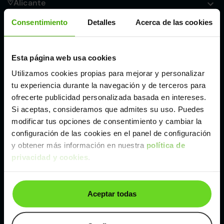
Alicante
Consentimiento
Detalles
Acerca de las cookies
Córdoba
Esta página web usa cookies
Madrid
Utilizamos cookies propias para mejorar y personalizar
tu experiencia durante la navegación y de terceros para
Málaga
ofrecerte publicidad personalizada basada en intereses.
Si aceptas, consideramos que admites su uso. Puedes
modificar tus opciones de consentimiento y cambiar la
Valencia
configuración de las cookies en el panel de configuración
y obtener más información en nuestra
política de
Zaragoza
privacidad y cookies
.
Ver Peugeot 208 de segunda mano y ocasión
Aceptar todas
Peugeot 208 de segunda mano y ocasión