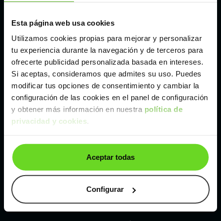
Esta página web usa cookies
Málaga
Utilizamos cookies propias para mejorar y personalizar
tu experiencia durante la navegación y de terceros para
Valencia
ofrecerte publicidad personalizada basada en intereses.
Si aceptas, consideramos que admites su uso. Puedes
Zaragoza
modificar tus opciones de consentimiento y cambiar la
configuración de las cookies en el panel de configuración
y obtener más información en nuestra
política de
Ver Peugeot 208 de segunda mano y ocasión
privacidad y cookies
.
Peugeot 208 de segunda mano y ocasión
Aceptar todas
Coches de
segunda mano y ocasión por
localización
Configurar
Coches de segunda mano y ocasión
ALBACETE
Coches de segunda mano y ocasión
ALICANTE