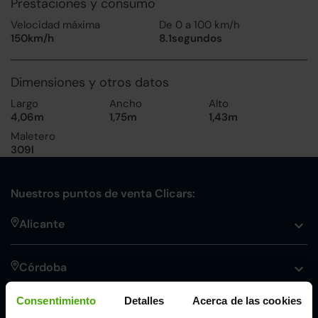
Prestaciones y consumo
Velocidad máxima
De 0 a 100 km/h
150km/h
8.1segundos
Dimensiones y otros datos
Largo
Ancho
Alto
4,06m
1,75m
1,43m
Maletero
309l
Nuestros puntos de venta Clicars:
Alicante
Córdoba
Consentimiento
Detalles
Acerca de las cookies
Madrid