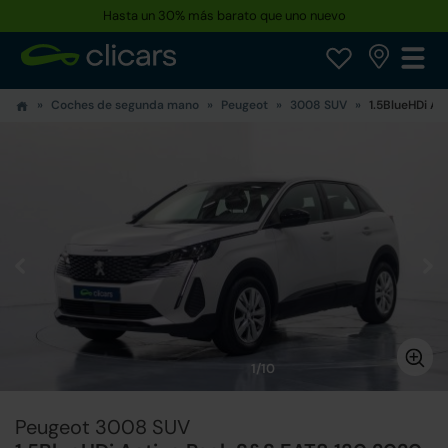
Hasta un 30% más barato que uno nuevo
Coches de segunda mano
Peugeot
3008 SUV
1.5BlueHDi Ac
1/10
Peugeot 3008 SUV