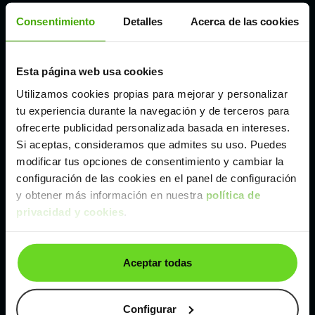
Córdoba
Consentimiento
Detalles
Acerca de las cookies
Madrid
Esta página web usa cookies
Utilizamos cookies propias para mejorar y personalizar
Málaga
tu experiencia durante la navegación y de terceros para
ofrecerte publicidad personalizada basada en intereses.
Valencia
Si aceptas, consideramos que admites su uso. Puedes
modificar tus opciones de consentimiento y cambiar la
configuración de las cookies en el panel de configuración
Zaragoza
y obtener más información en nuestra
política de
privacidad y cookies
.
Ver Peugeot 3008 SUV de segunda mano y
ocasión
Aceptar todas
Peugeot 3008 SUV de segunda mano y ocasión
Configurar
Coches de
segunda mano y ocasión por