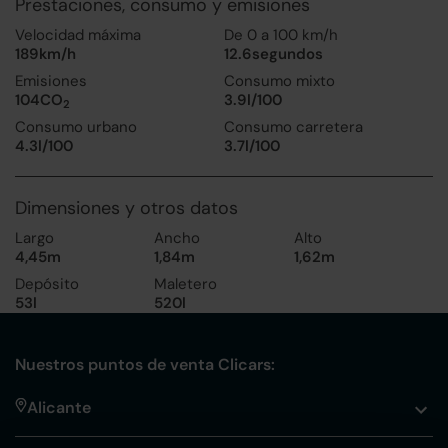
Prestaciones, consumo y emisiones
Velocidad máxima
De 0 a 100 km/h
189km/h
12.6segundos
Emisiones
Consumo mixto
104CO
3.9l/100
2
Consumo urbano
Consumo carretera
4.3l/100
3.7l/100
Dimensiones y otros datos
Largo
Ancho
Alto
4,45m
1,84m
1,62m
Depósito
Maletero
53l
520l
Nuestros puntos de venta Clicars:
Alicante