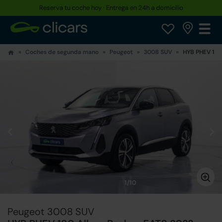
Reserva tu coche hoy · Entrega en 24h a domicilio
Hasta un 30% más barato que uno nuevo
Coches de segunda mano
Peugeot
3008 SUV
HYB PHEV 180
1/10
Peugeot 3008 SUV