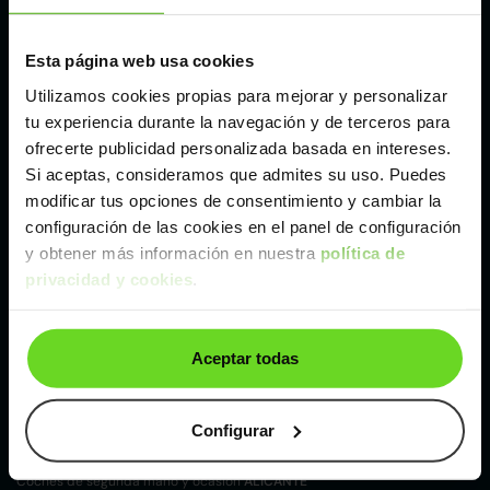
Málaga
Esta página web usa cookies
Utilizamos cookies propias para mejorar y personalizar
Valencia
tu experiencia durante la navegación y de terceros para
ofrecerte publicidad personalizada basada en intereses.
Si aceptas, consideramos que admites su uso. Puedes
Zaragoza
modificar tus opciones de consentimiento y cambiar la
configuración de las cookies en el panel de configuración
y obtener más información en nuestra
política de
Ver Peugeot 3008 SUV de segunda mano y
privacidad y cookies
.
ocasión
Peugeot 3008 SUV de segunda mano y ocasión
Aceptar todas
Coches de
segunda mano y ocasión por
localización
Configurar
Coches de segunda mano y ocasión
ALBACETE
Coches de segunda mano y ocasión
ALICANTE