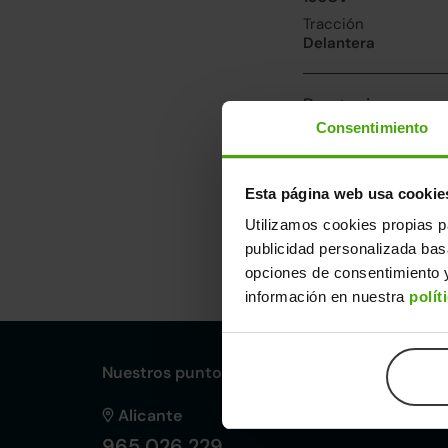
Tracción
Delantera
Prestaciones, co
Consentimiento
Velocidad máxima
200km/h
Consumo urbano
Esta página web usa cookie
5.4l/100
Utilizamos cookies propias p
publicidad personalizada ba
Dimensiones y ot
opciones de consentimiento y
Largo
An
información en nuestra
polít
4,25m
1,
Nuestros puntos de venta Clicars:
Alicante
965 026 229