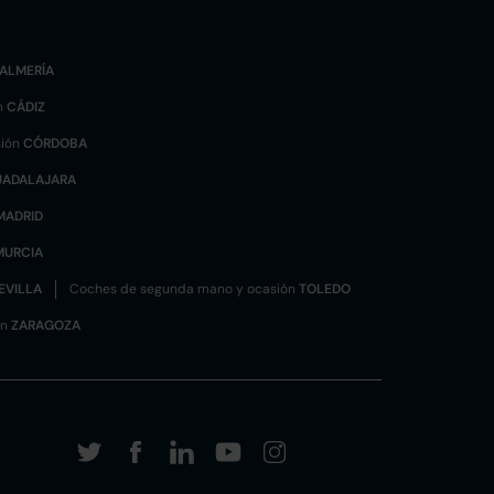
ALMERÍA
n
CÁDIZ
sión
CÓRDOBA
UADALAJARA
MADRID
MURCIA
EVILLA
Coches de segunda mano y ocasión
TOLEDO
ón
ZARAGOZA