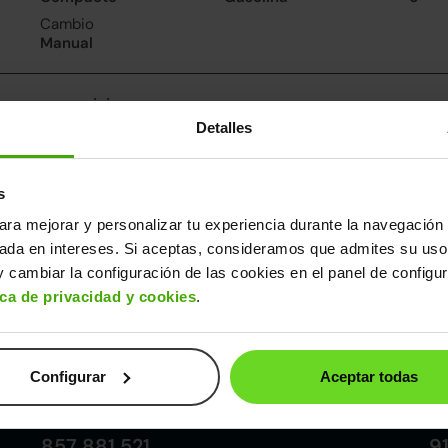
Cambio
Manual
nsumo y emisiones
Detalles
De 0 a 100 km/h
Emisiones
Cons
10segundos
102CO
4.5l/
2
Consumo carretera
s
3.9l/100
ara mejorar y personalizar tu experiencia durante la navegación 
sada en intereses. Si aceptas, consideramos que admites su uso
ros datos
 cambiar la configuración de las cookies en el panel de configu
cho
Alto
Peso
Depósito
ica de privacidad y cookies
.
80m
1,47m
1.203kg
53l
Configurar
Aceptar todas
Córdoba
857 881 521
9