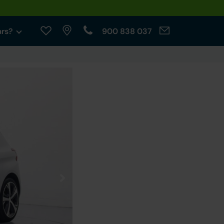
ars?
900 838 037