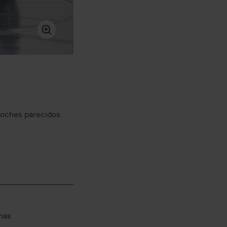
coches parecidos.
has