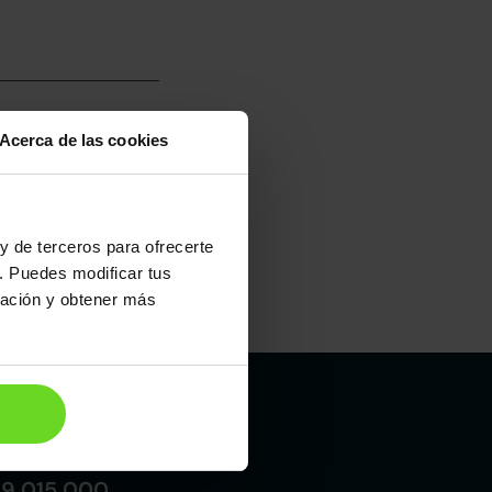
Acerca de las cookies
umo mixto
100
y de terceros para ofrecerte
. Puedes modificar tus
ración y obtener más
Maletero
420l
Madrid
19 015 000