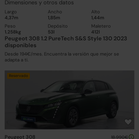
Dimensiones y otros datos
Largo
Ancho
Alto
4,37m
1,85m
1,44m
Peso
Depósito
Maletero
1.258kg
53l
412l
Peugeot 308 1.2 PureTech S&S Style 130 2023
disponibles
Desde 194€/mes. Encuentra la versión que mejor se
adapta a ti.
Reservado
Peugeot 308
18.990€