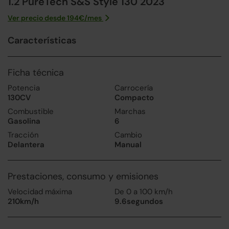
1.2 PureTech S&S Style 130 2023
Ver precio desde
194
€/
mes
Características
Ficha técnica
Potencia
Carrocería
130CV
Compacto
Combustible
Marchas
Gasolina
6
Tracción
Cambio
Delantera
Manual
Prestaciones, consumo y emisiones
Velocidad máxima
De 0 a 100 km/h
210km/h
9.6segundos