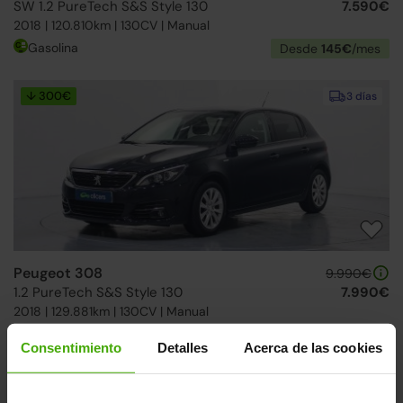
SW 1.2 PureTech S&S Style 130
7.590€
2018 | 120.810km | 130CV | Manual
Gasolina
Desde
145€
/mes
↓ 300€
3 días
Peugeot 308
9.990€
1.2 PureTech S&S Style 130
7.990€
2018 | 129.881km | 130CV | Manual
Gasolina
Desde
152€
/mes
Consentimiento
Detalles
Acerca de las cookies
4 ruedas nuevas
3 días