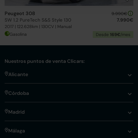
Peugeot 308
9.990€
SW 1.2 PureTech S&S Style 130
7.990€
2017 | 122.628km | 130CV | Manual
Gasolina
Desde
169€
/mes
Nuestros puntos de venta Clicars:
Alicante
Córdoba
Madrid
Málaga