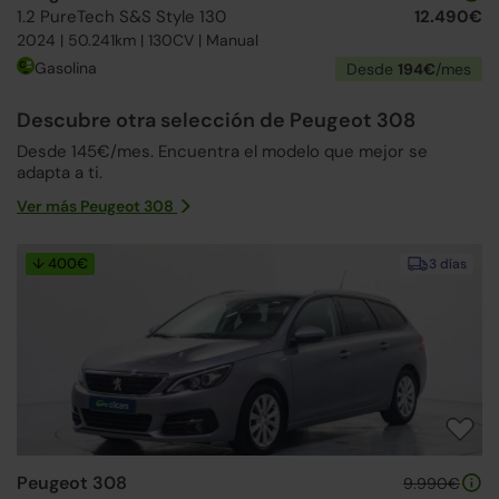
1.2 PureTech S&S Style 130
12.490€
2024 | 50.241km | 130CV | Manual
Gasolina
Desde
194€
/mes
Descubre otra selección de Peugeot 308
Desde 145€/mes. Encuentra el modelo que mejor se
adapta a ti.
Ver más Peugeot 308
↓ 400€
3 días
Peugeot 308
9.990€