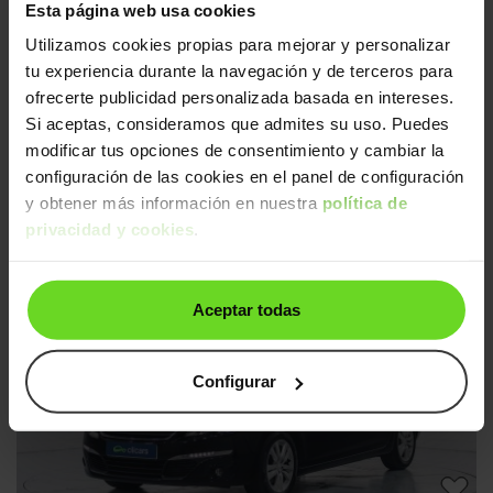
Esta página web usa cookies
Utilizamos cookies propias para mejorar y personalizar
tu experiencia durante la navegación y de terceros para
ofrecerte publicidad personalizada basada en intereses.
Si aceptas, consideramos que admites su uso. Puedes
modificar tus opciones de consentimiento y cambiar la
configuración de las cookies en el panel de configuración
Peugeot 308
9.490€
y obtener más información en nuestra
política de
1.2 PureTech S&S Style 130
8.090€
privacidad y cookies
.
2019 | 104.498km | 130CV | Manual
Gasolina
Desde
154€
/mes
Aceptar todas
3 días
Configurar