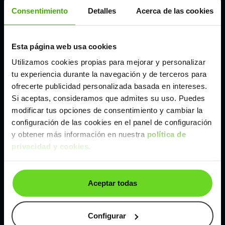
Córdoba
Consentimiento
Detalles
Acerca de las cookies
Madrid
Esta página web usa cookies
Utilizamos cookies propias para mejorar y personalizar
Málaga
tu experiencia durante la navegación y de terceros para
ofrecerte publicidad personalizada basada en intereses.
Si aceptas, consideramos que admites su uso. Puedes
Valencia
modificar tus opciones de consentimiento y cambiar la
configuración de las cookies en el panel de configuración
Zaragoza
y obtener más información en nuestra
política de
privacidad y cookies
.
Ver Peugeot 308 de segunda mano y ocasión
Aceptar todas
Peugeot 308 de segunda mano y ocasión
Coches de
segunda mano y ocasión por
Configurar
localización