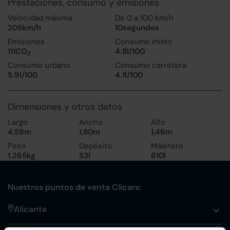
Prestaciones, consumo y emisiones
Velocidad máxima
De 0 a 100 km/h
205km/h
10segundos
Emisiones
Consumo mixto
111CO
4.8l/100
2
Consumo urbano
Consumo carretera
5.9l/100
4.1l/100
Dimensiones y otros datos
Largo
Ancho
Alto
4,59m
1,80m
1,46m
Peso
Depósito
Maletero
1.265kg
53l
610l
Nuestros puntos de venta Clicars:
Alicante