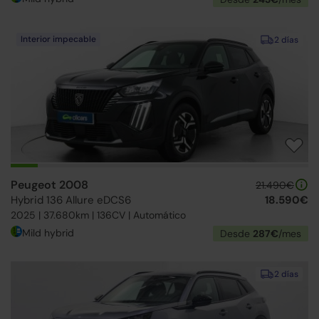
Interior impecable
2 días
Peugeot 2008
21.490€
Hybrid 136 Allure eDCS6
18.590€
2025 | 37.680km | 136CV | Automático
Mild hybrid
Desde
287€
/mes
2 días