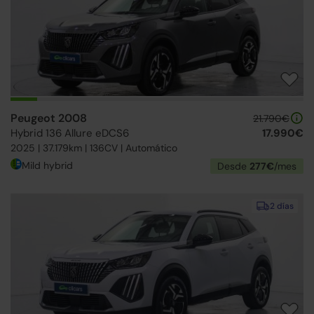
Peugeot 2008
21.790€
Hybrid 136 Allure eDCS6
17.990€
2025 | 37.179km | 136CV | Automático
Mild hybrid
Desde
277€
/mes
2 días