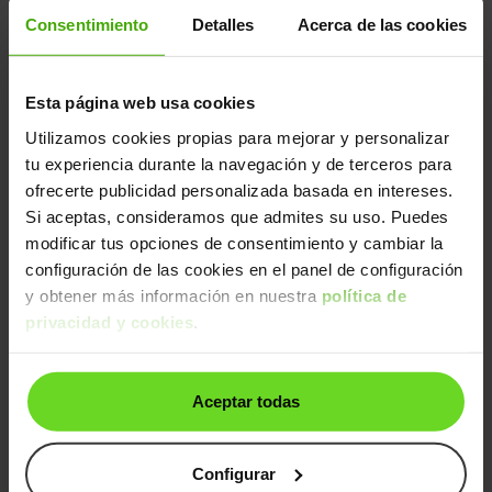
Peugeot 208
20.490€
Consentimiento
Detalles
Acerca de las cookies
1.2 Hybrid Allure e-DCS6 110
15.490€
2025 | 12.557km | 110CV | Automático
Mild hybrid
Desde
239€
/mes
Esta página web usa cookies
Utilizamos cookies propias para mejorar y personalizar
15-20 días
tu experiencia durante la navegación y de terceros para
ofrecerte publicidad personalizada basada en intereses.
Si aceptas, consideramos que admites su uso. Puedes
modificar tus opciones de consentimiento y cambiar la
configuración de las cookies en el panel de configuración
y obtener más información en nuestra
política de
privacidad y cookies
.
Peugeot 2008
23.590€
Aceptar todas
Hybrid Allure eDCS6 145
20.590€
2025 | 19.090km | 145CV | Automático
Mild hybrid
Desde
316€
/mes
Configurar