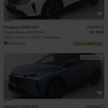
Peugeot 5008 SUV
31.990€
Hybrid Allure eDCS6 145
28.190€
2025 | 3.533km | 145CV | Automático
Mild hybrid
Desde
434€
/mes
15-20 días
Peugeot 5008 SUV
31.990€