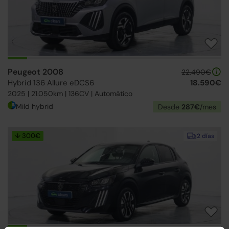
Peugeot 2008
22.490€
Hybrid 136 Allure eDCS6
18.590€
2025 | 21.050km | 136CV | Automático
Mild hybrid
Desde
287€
/mes
↓ 300€
2 días