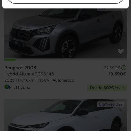
15-20 días
Peugeot 2008
22.590€
Hybrid Allure eDCS6 145
19.590€
2025 | 17.746km | 145CV | Automático
Mild hybrid
Desde
302€
/mes
15-20 días