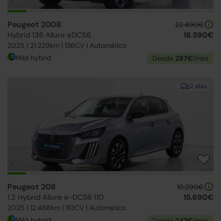
Peugeot 2008
22.490€
Hybrid 136 Allure eDCS6
18.590€
2025 | 21.229km | 136CV | Automático
Mild hybrid
Desde
287€
/mes
2 días
Peugeot 208
19.290€
1.2 Hybrid Allure e-DCS6 110
15.690€
2025 | 12.468km | 110CV | Automático
Mild hybrid
Desde
243€
/mes