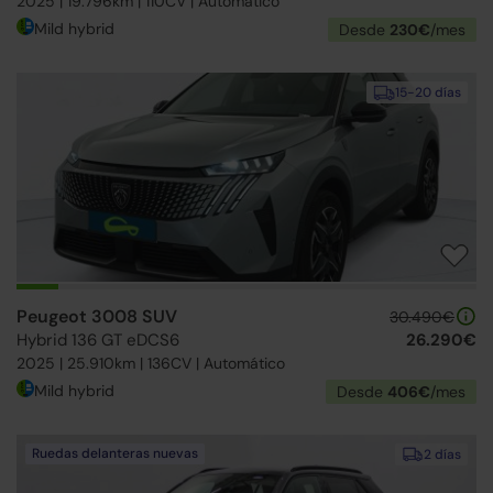
2025 | 19.796km | 110CV | Automático
Mild hybrid
Desde
230€
/mes
15-20 días
Peugeot 3008 SUV
30.490€
Hybrid 136 GT eDCS6
26.290€
2025 | 25.910km | 136CV | Automático
Mild hybrid
Desde
406€
/mes
Ruedas delanteras nuevas
2 días