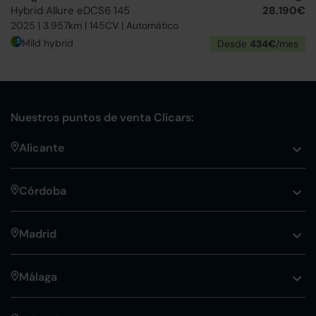
Hybrid Allure eDCS6 145
28.190€
2025 | 3.957km | 145CV | Automático
Mild hybrid
Desde
434€
/mes
Nuestros puntos de venta Clicars:
Alicante
Córdoba
Madrid
Málaga