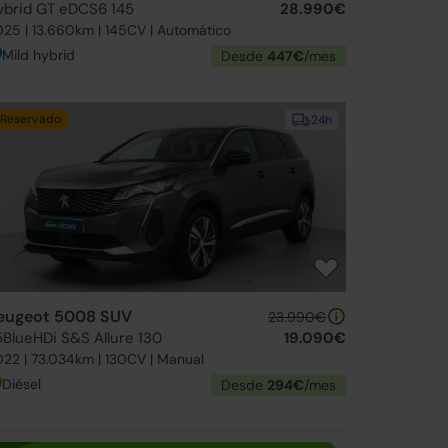
ybrid GT eDCS6 145
28.990€
25 | 13.660km | 145CV | Automático
Mild hybrid
Desde
447€
/mes
Reservado
24h
eugeot 5008 SUV
23.990€
.5BlueHDi S&S Allure 130
19.090€
22 | 73.034km | 130CV | Manual
Diésel
Desde
294€
/mes