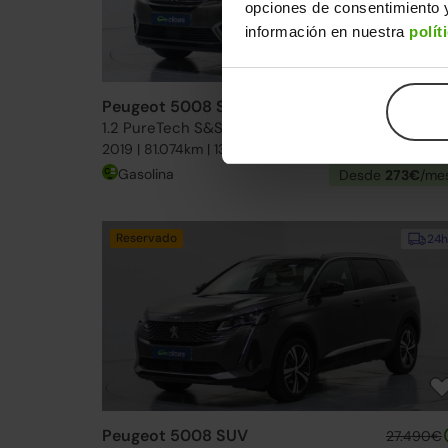
opciones de consentimiento y
información en nuestra
polít
Peugeot 5008 SUV
17.490€
1.2 PureTech S&S Active 130
14.79
2019 | 81.074km | 130CV | Manual
Gasolina
Desde
273€
/me
Reservado
24h
Peugeot 5008 SUV
27.490€