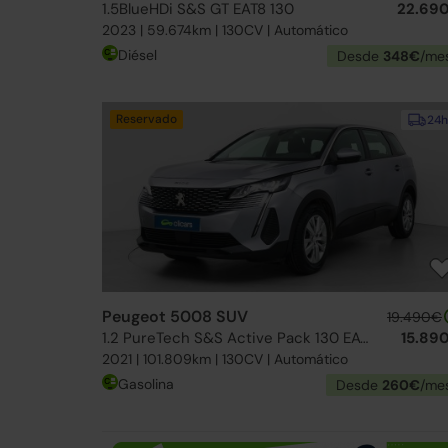
1.5BlueHDi S&S GT EAT8 130
22.69
2023 | 59.674km | 130CV | Automático
Diésel
Desde
348€
/me
Reservado
24h
Peugeot 5008 SUV
19.490€
1.2 PureTech S&S Active Pack 130 EAT8
15.89
2021 | 101.809km | 130CV | Automático
Gasolina
Desde
260€
/me