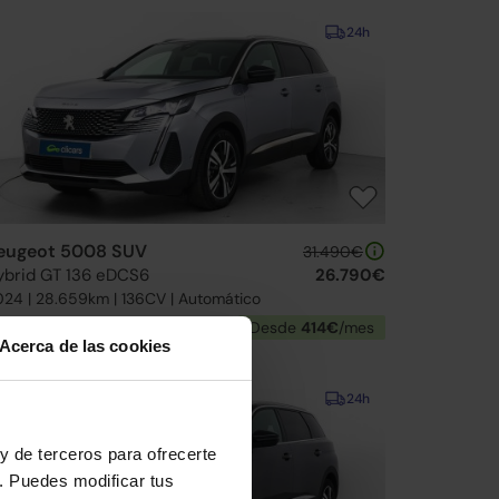
24h
eugeot 5008 SUV
31.490€
ybrid GT 136 eDCS6
26.790€
24 | 28.659km | 136CV | Automático
Mild hybrid
Desde
414€
/mes
Acerca de las cookies
Interior impecable
24h
y de terceros para ofrecerte
. Puedes modificar tus