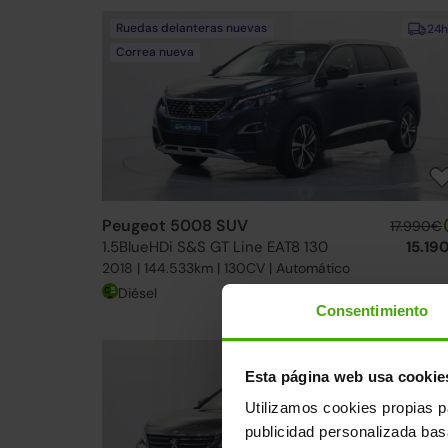
Ruedas delanteras nuevas
24h
Correa nueva
Peugeot 5008 SUV
17.990€
1.5BlueHDi S&S GT Line EAT8 130
15.19
2018 | 144.533km | 130CV | Automático
Diésel
Desde
281€
/me
Consentimiento
24h
Esta página web usa cookie
Utilizamos cookies propias p
publicidad personalizada ba