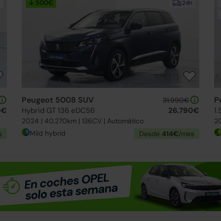
↓ 500€
24h
Peugeot 5008 SUV
P
31.990€
0€
Hybrid GT 136 eDCS6
26.790€
1
2024 | 40.270km | 136CV | Automático
20
Mild hybrid
s
Desde
414€
/mes