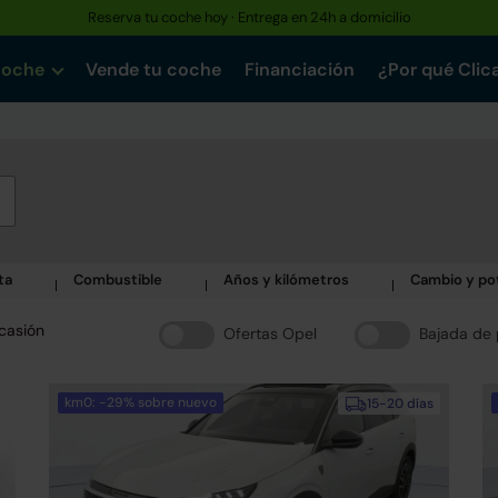
Hasta un 30% más barato que uno nuevo · Garantía de hasta 3 años
coche
Vende tu coche
Financiación
¿Por qué Clic
ta
Combustible
Años y kilómetros
Cambio y po
casión
Ofertas Opel
Bajada de 
km0: -29% sobre nuevo
15-20 días