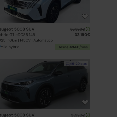
eugeot 5008 SUV
36.390€
ybrid GT eDCS6 145
32.190€
25 | 10km | 145CV | Automático
Mild hybrid
Desde
494€
/mes
15-20 días
eugeot 5008 SUV
31.990€