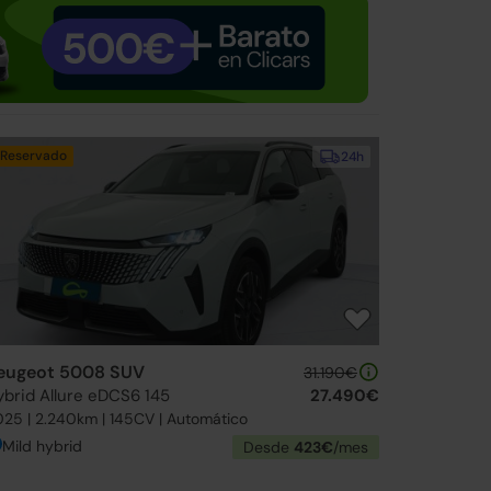
Reservado
24h
eugeot 5008 SUV
31.190€
ybrid Allure eDCS6 145
27.490€
25 | 2.240km | 145CV | Automático
Mild hybrid
Desde
423€
/mes