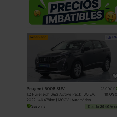
Reservado
24h
Peugeot 5008 SUV
23.990€
1.2 PureTech S&S Active Pack 130 EAT8
19.09
2022 | 46.478km | 130CV | Automático
Gasolina
Desde
294€
/me