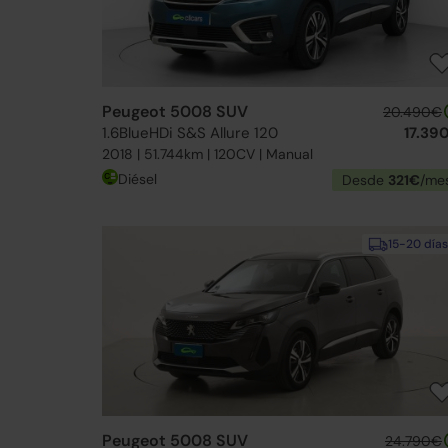
Peugeot 5008 SUV
20.490€
1.6BlueHDi S&S Allure 120
17.39
2018 | 51.744km | 120CV | Manual
Diésel
Desde
321€
/me
15-20 días
Peugeot 5008 SUV
24.790€