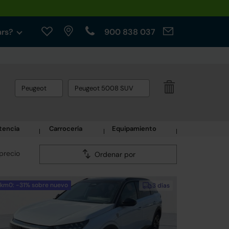
ars?
900 838 037
Peugeot
Peugeot 5008 SUV
tencia
Carrocería
Equipamiento
precio
Ordenar por
km0: -31% sobre nuevo
3 días