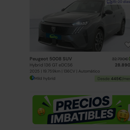
15-20 días
Peugeot 5008 SUV
32.790€
Hybrid 136 GT eDCS6
28.89
2025 | 19.759km | 136CV | Automático
Mild hybrid
Desde
445€
/me