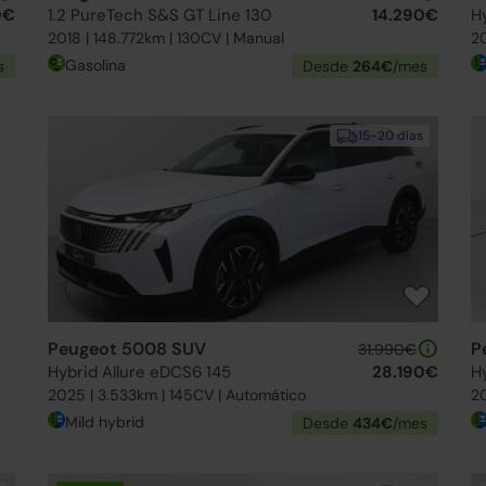
0€
1.2 PureTech S&S GT Line 130
14.290€
H
2018 | 148.772km | 130CV | Manual
20
Gasolina
s
Desde
264€
/mes
15-20 días
Peugeot 5008 SUV
P
31.990€
Hybrid Allure eDCS6 145
28.190€
H
2025 | 3.533km | 145CV | Automático
20
Mild hybrid
Desde
434€
/mes