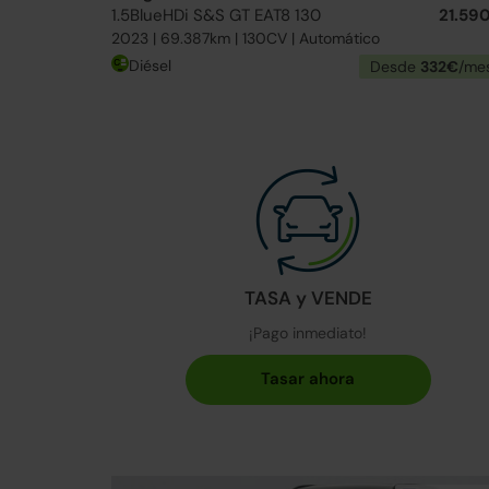
1.5BlueHDi S&S GT EAT8 130
21.59
2023 | 69.387km | 130CV | Automático
Diésel
Desde
332€
/me
TASA y VENDE
¡Pago inmediato!