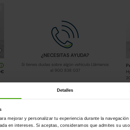
¿NECESITAS AYUDA?
Si tienes dudas sobre algún vehículo Llámanos
P
al 900 838 037
0€
H
20
s
Detalles
24h
s
ara mejorar y personalizar tu experiencia durante la navegación 
sada en intereses. Si aceptas, consideramos que admites su uso