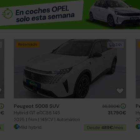
Reservado
24h
Peugeot 5008 SUV
P
36.390€
0€
Hybrid GT eDCS6 145
31.790€
H
2025 | 5km | 145CV | Automático
20
Mild hybrid
s
Desde
489€
/mes