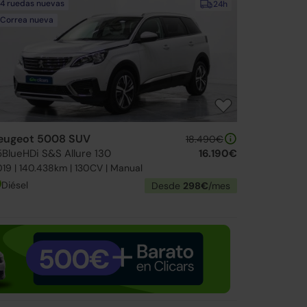
4 ruedas nuevas
24h
Correa nueva
eugeot 5008 SUV
18.490€
.5BlueHDi S&S Allure 130
16.190€
19 | 140.438km | 130CV | Manual
Diésel
Desde
298€
/mes