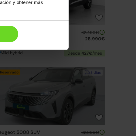
ración y obtener más
eugeot 5008 SUV
32.490€
ybrid GT 136 eDCS6
28.990€
24 | 18.166km | 136CV | Automático
Mild hybrid
Desde
427€
/mes
Reservado
3 días
eugeot 5008 SUV
32.890€