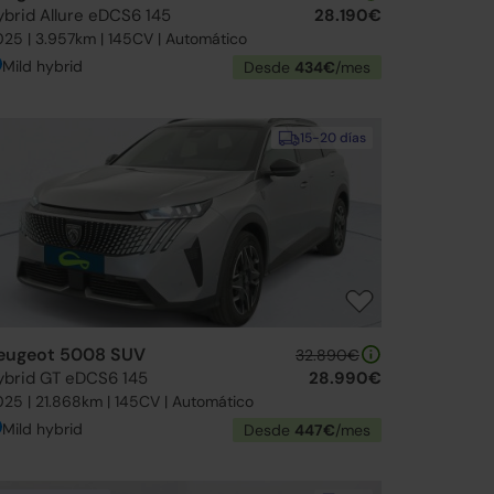
ybrid Allure eDCS6 145
28.190€
25 | 3.957km | 145CV | Automático
Mild hybrid
Desde
434€
/mes
15-20 días
eugeot 5008 SUV
32.890€
ybrid GT eDCS6 145
28.990€
25 | 21.868km | 145CV | Automático
Mild hybrid
Desde
447€
/mes