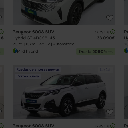
Peugeot 5008 SUV
P
37.390€
0€
Hybrid GT eDCS6 145
33.090€
H
2025 | 10km | 145CV | Automático
20
Mild hybrid
s
Desde
508€
/mes
Ruedas delanteras nuevas
24h
Correa nueva
Peugeot 5008 SUV
P
16.990€