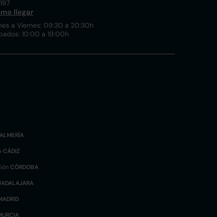
197
mo llegar
nes a Viernes: 09:30 a 20:30h
bados: 10:00 a 19:00h
ALMERÍA
n
CÁDIZ
sión
CÓRDOBA
UADALAJARA
MADRID
MURCIA