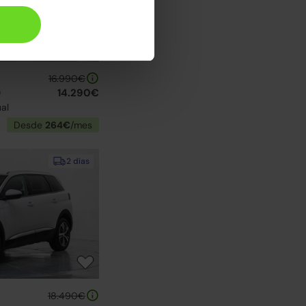
16.990€
0
14.290€
al
Desde
264€
/mes
2 días
18.490€