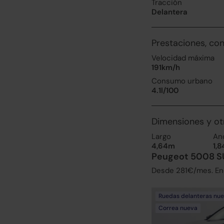
Tracción
Delantera
Prestaciones, co
Velocidad máxima
191km/h
Consumo urbano
4.1l/100
Dimensiones y ot
Largo
An
4,64m
1,
Peugeot 5008 SU
Desde 281€/mes. Enc
Ruedas delanteras nu
Correa nueva