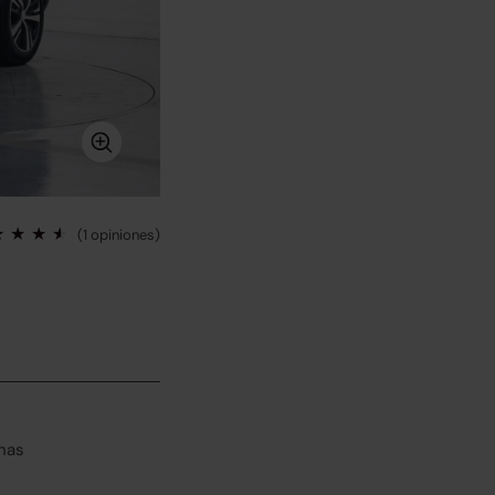
(1 opiniones)
has