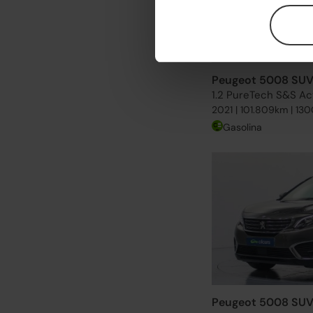
Peugeot 5008 SU
1.2 PureTech S&S Ac
2021 | 101.809km | 13
Gasolina
Peugeot 5008 SU