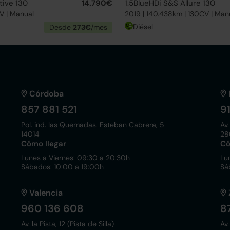
tive 130
14.790€
1.5BlueHDi S&S Allure 130
CV | Manual
2019 | 140.438km | 130CV | Man
Diésel
Desde
273€
/mes
Córdoba
857 881 521
9
Pol. ind. las Quemadas. Esteban Cabrera, 5
Av.
14014
28
Cómo llegar
Có
Lunes a Viernes: 09:30 a 20:30h
Lu
Sábados: 10:00 a 19:00h
Sá
Valencia
960 136 608
8
Av. la Pista, 12 (Pista de Silla)
Av.