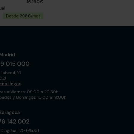
16.190€
ual
Desde
298€
/mes
Madrid
19 015 000
 Laboral, 10
021
mo llegar
nes a Viernes: 09:00 a 20:30h
bados y Domingos: 10:00 a 19:00h
Zaragoza
76 142 002
 Diagonal, 20 (Plaza)