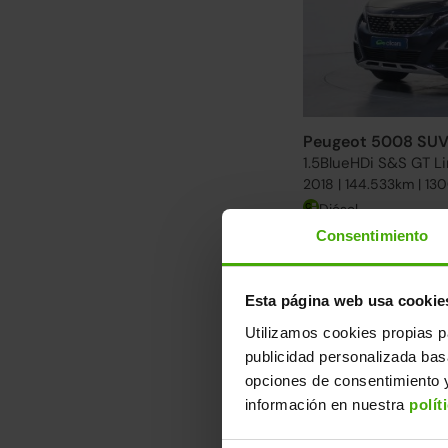
Peugeot 5008 SU
1.5BlueHDi S&S GT L
2018 | 144.533km | 13
Diésel
Consentimiento
Descubre otra s
Desde 260€/mes. Enc
Esta página web usa cookie
Ver más Peugeot 50
Utilizamos cookies propias p
publicidad personalizada ba
4 ruedas nuevas
opciones de consentimiento y
información en nuestra
polít