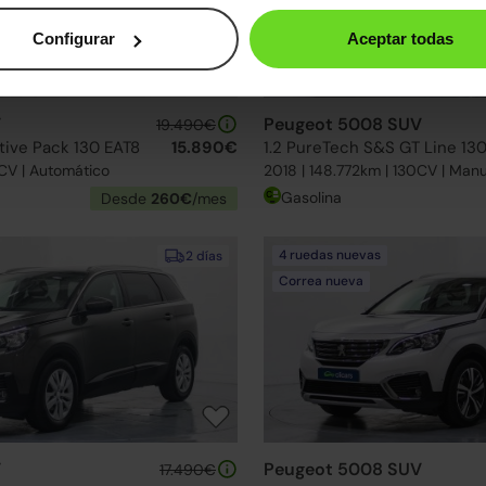
Configurar
Aceptar todas
V
Peugeot 5008 SUV
19.490€
tive Pack 130 EAT8
15.890€
1.2 PureTech S&S GT Line 13
0CV | Automático
2018 | 148.772km | 130CV | Manu
Gasolina
Desde
260€
/mes
4 ruedas nuevas
2 días
Correa nueva
V
Peugeot 5008 SUV
17.490€