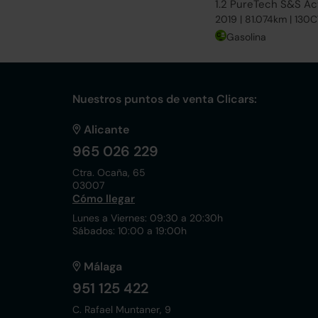
1.2 PureTech S&S Ac
2019 | 81.074km | 130
Gasolina
Nuestros puntos de venta Clicars:
Alicante
965 026 229
Ctra. Ocaña, 65
03007
Cómo llegar
Lunes a Viernes: 09:30 a 20:30h
Sábados: 10:00 a 19:00h
Málaga
951 125 422
C. Rafael Muntaner, 9