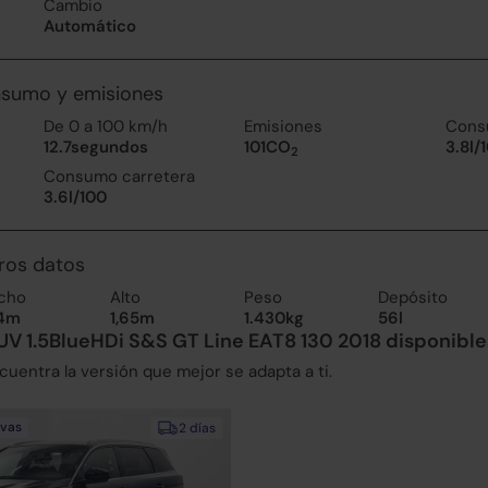
Cambio
Automático
nsumo y emisiones
De 0 a 100 km/h
Emisiones
Cons
12.7segundos
101CO
3.8l/
2
Consumo carretera
3.6l/100
ros datos
cho
Alto
Peso
Depósito
84m
1,65m
1.430kg
56l
V 1.5BlueHDi S&S GT Line EAT8 130 2018 disponible
uentra la versión que mejor se adapta a ti.
evas
2 días