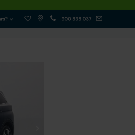
ars?
900 838 037