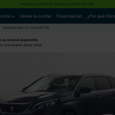
Reserva tu coche hoy · Entrega en 24h a domicilio
Hasta un 30% más barato que uno nuevo · Garantía de hasta 3 años
coche
Vende tu coche
Financiación
¿Por qué Clic
1.5BlueHDi S&S GT Line EAT8 130
 ya no está disponible
n interesarte estos otros