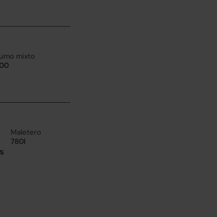
umo mixto
100
Maletero
780l
s