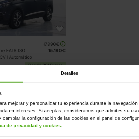
V
17.990€
ine EAT8 130
15.190€
0CV | Automático
Desde
281€
/mes
Detalles
elección de Peugeot 5008 SUV
uentra el modelo que mejor se adapta a ti.
s
08 SUV
ara mejorar y personalizar tu experiencia durante la navegación 
sada en intereses. Si aceptas, consideramos que admites su uso
Ruedas delanteras nuevas
2 días
 cambiar la configuración de las cookies en el panel de configu
Correa nueva
ica de privacidad y cookies
.