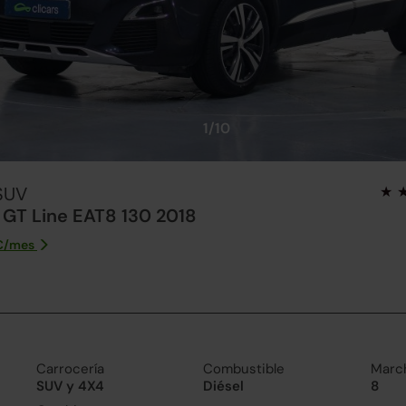
1/10
SUV
 GT Line EAT8 130 2018
€/
mes
Carrocería
Combustible
Marc
SUV y 4X4
Diésel
8