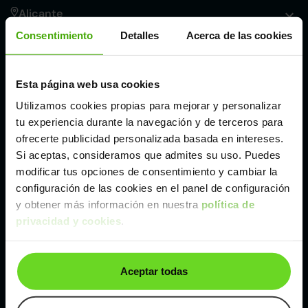
Alicante
Consentimiento
Detalles
Acerca de las cookies
Córdoba
Esta página web usa cookies
Madrid
Utilizamos cookies propias para mejorar y personalizar
tu experiencia durante la navegación y de terceros para
Málaga
ofrecerte publicidad personalizada basada en intereses.
Si aceptas, consideramos que admites su uso. Puedes
modificar tus opciones de consentimiento y cambiar la
Valencia
configuración de las cookies en el panel de configuración
y obtener más información en nuestra
política de
privacidad y cookies
.
Zaragoza
Ver Peugeot 5008 de segunda mano y ocasión
Aceptar todas
Peugeot 5008 de segunda mano y ocasión