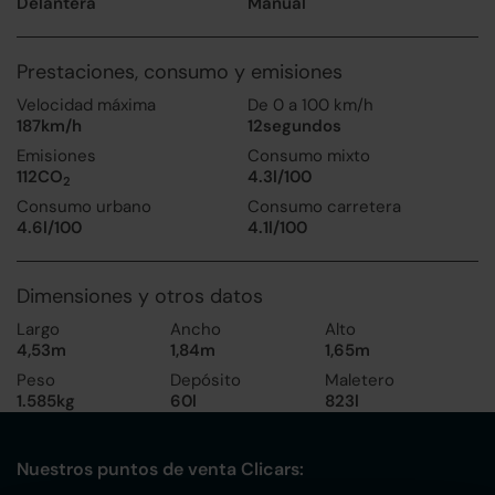
Delantera
Manual
Prestaciones, consumo y emisiones
Velocidad máxima
De 0 a 100 km/h
187km/h
12segundos
Emisiones
Consumo mixto
112CO
4.3l/100
2
Consumo urbano
Consumo carretera
4.6l/100
4.1l/100
Dimensiones y otros datos
Largo
Ancho
Alto
4,53m
1,84m
1,65m
Peso
Depósito
Maletero
1.585kg
60l
823l
Nuestros puntos de venta Clicars: