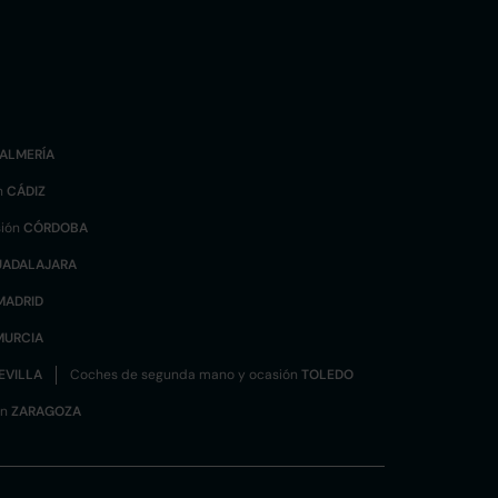
ALMERÍA
n
CÁDIZ
sión
CÓRDOBA
UADALAJARA
MADRID
MURCIA
EVILLA
Coches de segunda mano y ocasión
TOLEDO
ón
ZARAGOZA