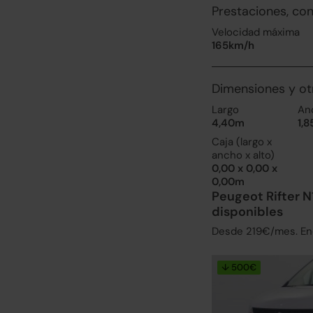
Prestaciones, co
Velocidad máxima
165km/h
Dimensiones y ot
Largo
An
4,40m
1,
Caja (largo x
ancho x alto)
0,00 x 0,00 x
0,00m
Peugeot Rifter N
disponibles
Desde 219€/mes. Enc
↓ 500€