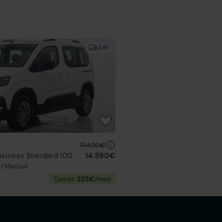
24h
17.490€
Business Standard 100
14.590€
 | Manual
Desde
225€
/mes