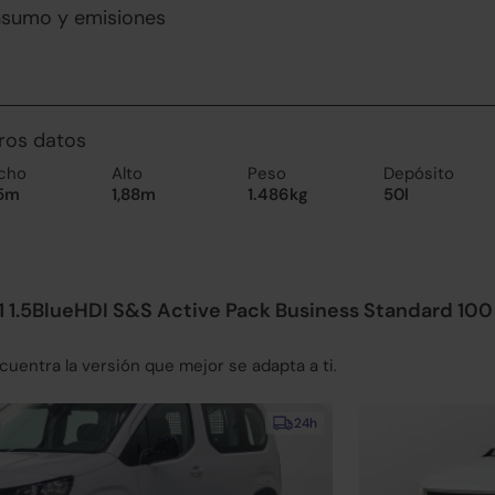
nsumo y emisiones
ros datos
cho
Alto
Peso
Depósito
85m
1,88m
1.486kg
50l
1 1.5BlueHDI S&S Active Pack Business Standard 10
uentra la versión que mejor se adapta a ti.
24h