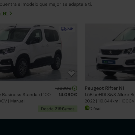
uentra el modelo que mejor se adapta a ti.
er N1
24h
Peugeot Rifter N1
16.990€
re Business Standard 100
14.090€
1.5BlueHDI S&S Allure 
0CV | Manual
2022 | 119.844km | 100CV
Diésel
Desde
219€
/mes