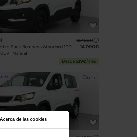
N1
16.490€
ctive Pack Business Standard 100
14.090€
100CV | Manual
Desde
219€
/mes
uevas
24h
Acerca de las cookies