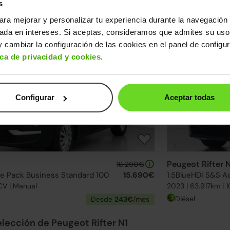
Peugeot Rifter 
17.990€
s
ve Pack Business Standard 100
14.590€
1.5BlueHDI S&S A
ara mejorar y personalizar tu experiencia durante la navegación 
CV | Manual
2022 | 48.874km |
sada en intereses. Si aceptas, consideramos que admites su uso
Diésel
Desde
225€
/mes
 cambiar la configuración de las cookies en el panel de configu
ica de privacidad y cookies
.
4 ruedas nuevas
24h
evas
Configurar
Aceptar todas
Peugeot Rifter 
18.290€
ve Pack Business Standard 100
15.690€
1.5BlueHDI S&S A
CV | Manual
2023 | 63.917km | 
Diésel
Desde
243€
/mes
lección de Peugeot Rifter N1