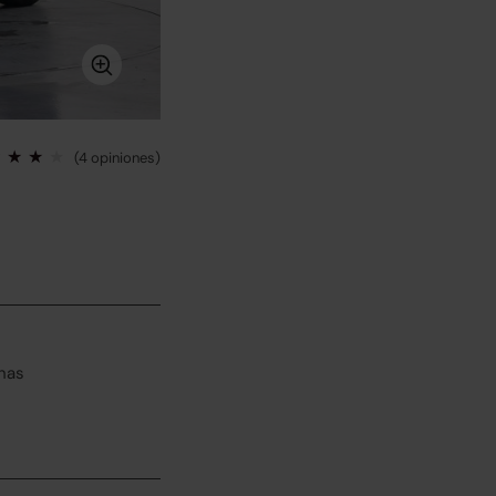
(4 opiniones)
has