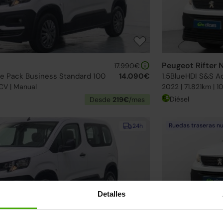
Peugeot Rifter 
17.990€
ve Pack Business Standard 100
14.090€
1.5BlueHDI S&S A
CV | Manual
2022 | 71.821km | 
Diésel
Desde
219€
/mes
Ruedas traseras n
24h
Detalles