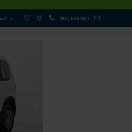
ars?
900 838 037