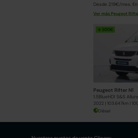
Desde 219€/mes. Enc
Ver más Peugeot Rift
↓ 500€
Peugeot Rifter N1
1.5BlueHDI S&S Allu
2022 | 103.647km | 10
Diésel
Nuestros puntos de venta Clicars: