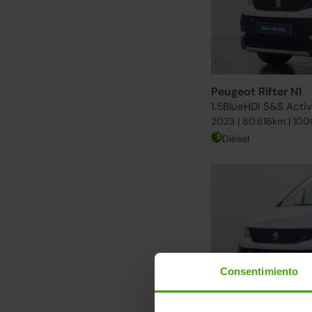
Peugeot Rifter N1
1.5BlueHDI S&S Acti
2023 | 80.616km | 100
Diésel
Consentimiento