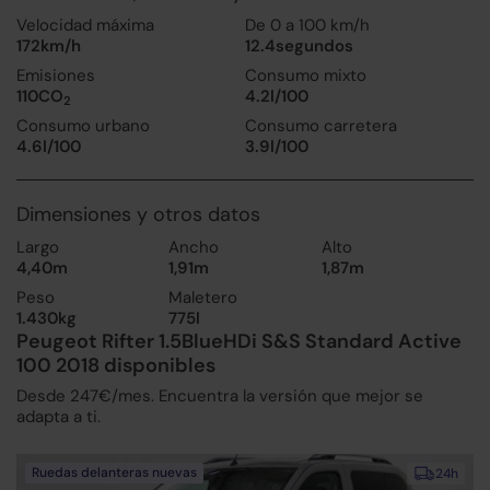
Velocidad máxima
De 0 a 100 km/h
172km/h
12.4segundos
Emisiones
Consumo mixto
110CO
4.2l/100
2
Consumo urbano
Consumo carretera
4.6l/100
3.9l/100
Dimensiones y otros datos
Largo
Ancho
Alto
4,40m
1,91m
1,87m
Peso
Maletero
1.430kg
775l
Peugeot Rifter 1.5BlueHDi S&S Standard Active
100 2018 disponibles
Desde 247€/mes. Encuentra la versión que mejor se
adapta a ti.
Ruedas delanteras nuevas
24h