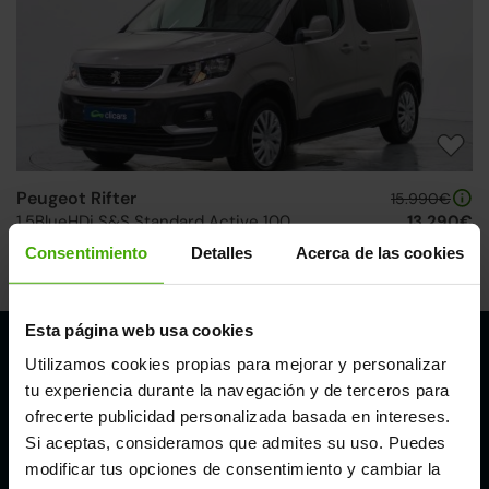
Peugeot Rifter
15.990€
1.5BlueHDi S&S Standard Active 100
13.290€
2019 | 62.469km | 100CV | Manual
Consentimiento
Detalles
Acerca de las cookies
Diésel
Desde
247€
/mes
Esta página web usa cookies
Utilizamos cookies propias para mejorar y personalizar
Nuestros puntos de venta Clicars:
tu experiencia durante la navegación y de terceros para
Alicante
ofrecerte publicidad personalizada basada en intereses.
Si aceptas, consideramos que admites su uso. Puedes
modificar tus opciones de consentimiento y cambiar la
Córdoba