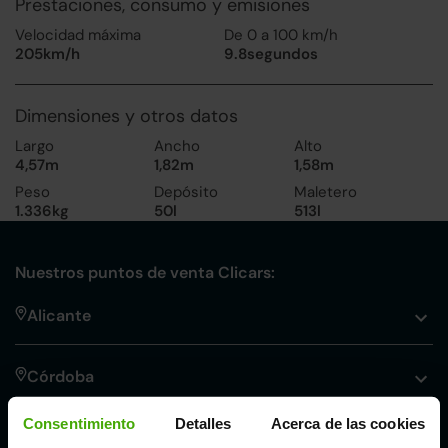
Prestaciones, consumo y emisiones
Velocidad máxima
De 0 a 100 km/h
205km/h
9.8segundos
Dimensiones y otros datos
Largo
Ancho
Alto
4,57m
1,82m
1,58m
Peso
Depósito
Maletero
1.336kg
50l
513l
Nuestros puntos de venta Clicars:
Alicante
Córdoba
Consentimiento
Detalles
Acerca de las cookies
Madrid