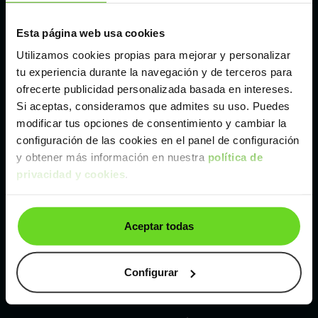
Esta página web usa cookies
Málaga
Utilizamos cookies propias para mejorar y personalizar
tu experiencia durante la navegación y de terceros para
Valencia
ofrecerte publicidad personalizada basada en intereses.
Si aceptas, consideramos que admites su uso. Puedes
Zaragoza
modificar tus opciones de consentimiento y cambiar la
configuración de las cookies en el panel de configuración
y obtener más información en nuestra
política de
Ver Renault Arkana de segunda mano y ocasión
privacidad y cookies
.
Renault Arkana de segunda mano y ocasión
Aceptar todas
Coches de
segunda mano y ocasión por
localización
Configurar
Coches de segunda mano y ocasión
ALBACETE
Coches de segunda mano y ocasión
ALICANTE