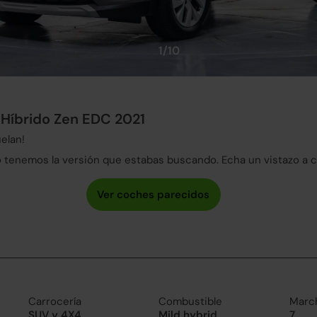
1/10
Híbrido Zen EDC 2021
elan!
tenemos la versión que estabas buscando. Echa un vistazo a 
Carrocería
Combustible
Marc
SUV y 4X4
Mild hybrid
7