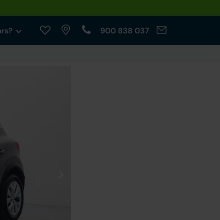
ars?
900 838 037