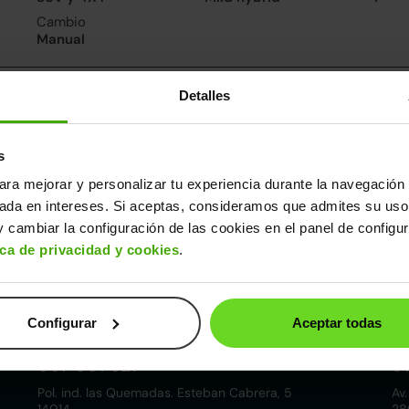
Cambio
Manual
nsumo y emisiones
Detalles
De 0 a 100 km/h
9.2segundos
s
ara mejorar y personalizar tu experiencia durante la navegación 
ros datos
sada en intereses. Si aceptas, consideramos que admites su uso
cho
Alto
Peso
Depósito
 cambiar la configuración de las cookies en el panel de configu
80m
1,58m
1.200kg
48l
ica de privacidad y cookies
.
Configurar
Aceptar todas
Córdoba
857 881 521
9
Pol. ind. las Quemadas. Esteban Cabrera, 5
Av.