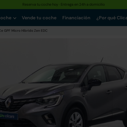
Reserva tu coche hoy · Entrega en 24h a domicilio
coche
Vende tu coche
Financiación
¿Por qué Clic
Ce GPF Micro Híbrido Zen EDC