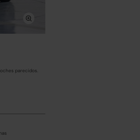
coches parecidos.
has