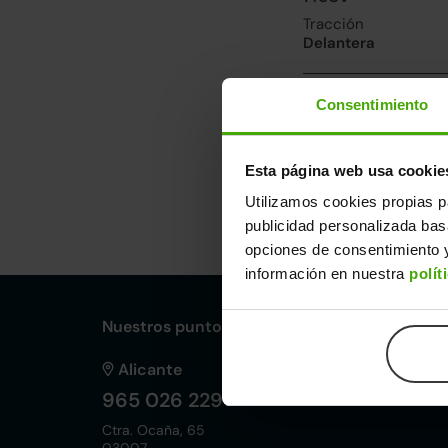
Tracción
Delantera
Prestaciones, co
Consentimiento
Velocidad máxima
196km/h
Esta página web usa cookie
Utilizamos cookies propias p
Dimensiones y ot
publicidad personalizada ba
Largo
An
opciones de consentimiento y
4,23m
1,
información en nuestra
polít
Nuestros puntos de venta Clicars:
Alicante
965 026 229
Ctra. Ocaña, 65