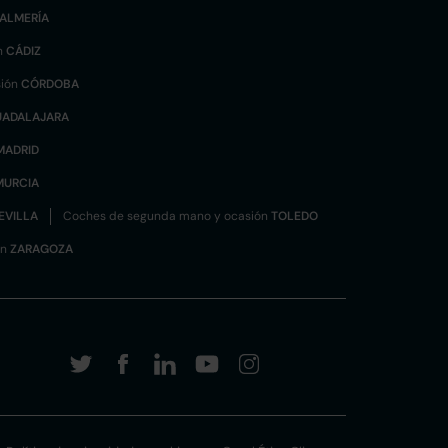
ALMERÍA
n
CÁDIZ
sión
CÓRDOBA
UADALAJARA
MADRID
MURCIA
EVILLA
Coches de segunda mano y ocasión
TOLEDO
ón
ZARAGOZA