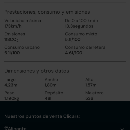
Prestaciones, consumo y emisiones
Velocidad máxima
De 0 a 100 km/h
173km/h
13.3segundos
Emisiones
Consumo mixto
118CO
5.1l/100
2
Consumo urbano
Consumo carretera
6.1l/100
4.6l/100
Dimensiones y otros datos
Largo
Ancho
Alto
4,23m
1,80m
1,57m
Peso
Depósito
Maletero
1.190kg
48l
536l
Nuestros puntos de venta Clicars:
Alicante