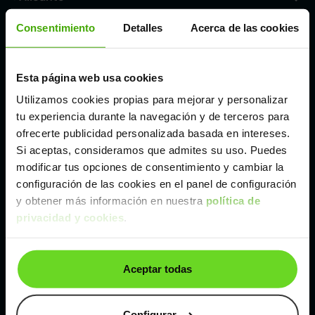
Consentimiento
Detalles
Acerca de las cookies
Córdoba
Esta página web usa cookies
Madrid
Utilizamos cookies propias para mejorar y personalizar
tu experiencia durante la navegación y de terceros para
Málaga
ofrecerte publicidad personalizada basada en intereses.
Si aceptas, consideramos que admites su uso. Puedes
modificar tus opciones de consentimiento y cambiar la
Valencia
configuración de las cookies en el panel de configuración
y obtener más información en nuestra
política de
Zaragoza
privacidad y cookies
.
Ver Renault Captur de segunda mano y ocasión
Aceptar todas
Renault Captur de segunda mano y ocasión
Configurar