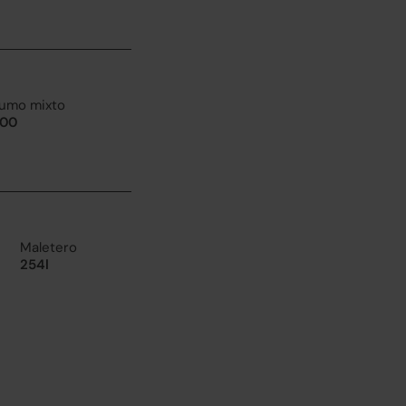
umo mixto
100
Maletero
254l