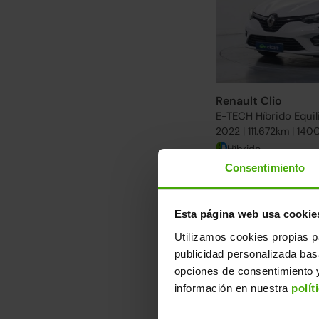
Renault Clio
E-TECH Híbrido Equil
2022 | 111.672km | 140
Híbrido
Consentimiento
Descubre otra se
Desde 174€/mes. Enc
Esta página web usa cookie
Ver más Renault Clio
Utilizamos cookies propias p
publicidad personalizada ba
4 ruedas nuevas
opciones de consentimiento y
información en nuestra
polít