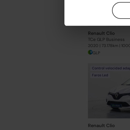
Renault Clio
TCe GLP Business
2020 | 73.178km | 100
GLP
Control velocidad ada
Faros Led
Renault Clio