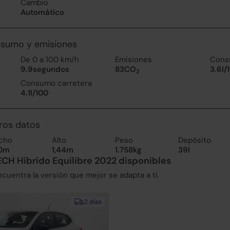
Cambio
Automático
nsumo y emisiones
De 0 a 100 km/h
Emisiones
Cons
9.9segundos
83CO
3.6l/
2
Consumo carretera
4.1l/100
ros datos
cho
Alto
Peso
Depósito
80m
1,44m
1.758kg
39l
ECH Híbrido Equilibre 2022 disponibles
uentra la versión que mejor se adapta a ti.
2 días