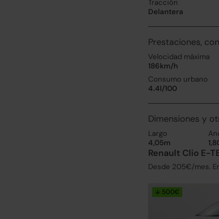
Tracción
Delantera
Prestaciones, co
Velocidad máxima
186km/h
Consumo urbano
4.4l/100
Dimensiones y ot
Largo
An
4,05m
1,
Renault Clio E-T
Desde 205€/mes. Enc
↓ 500€