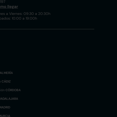
197
mo llegar
nes a Viernes: 09:30 a 20:30h
bados: 10:00 a 19:00h
ALMERÍA
n
CÁDIZ
sión
CÓRDOBA
UADALAJARA
MADRID
MURCIA