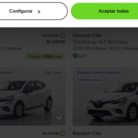
Configurar
Aceptar todas
Renault Clio
13.490€
10.490€
TCe Energy GLP Business
CV | Manual
2019 | 90.499km | 90CV | Manua
GLP
Desde
174€
/mes
ptativa
Ruedas traseras nuevas
2 días
Correa nueva
Renault Clio
14.490€