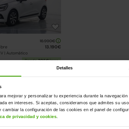
16.990€
ibre
13.190€
CV | Automático
Desde
205€
/mes
Detalles
lección de Renault Clio
uentra el modelo que mejor se adapta a ti.
s
ara mejorar y personalizar tu experiencia durante la navegación 
sada en intereses. Si aceptas, consideramos que admites su uso
Ruedas delanteras nuevas
2 días
 cambiar la configuración de las cookies en el panel de configu
ica de privacidad y cookies
.