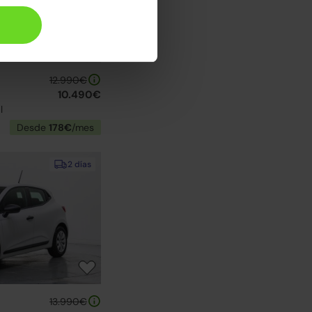
12.990€
10.490€
l
Desde
178€
/mes
2 días
13.990€