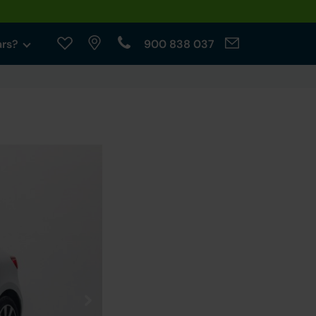
ars?
900 838 037