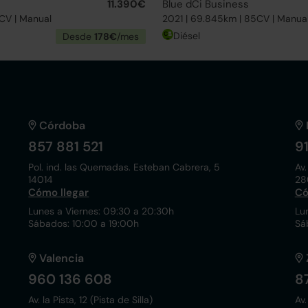
11.390€
Blue dCi Business
0CV | Manual
2021 | 69.845km | 85CV | Manua
Diésel
Desde
178€
/mes
Córdoba
857 881 521
9
Pol. ind. las Quemadas. Esteban Cabrera, 5
Av.
14014
28
Cómo llegar
Có
Lunes a Viernes: 09:30 a 20:30h
Lu
Sábados: 10:00 a 19:00h
Sá
Valencia
960 136 608
8
Av. la Pista, 12 (Pista de Silla)
Av.