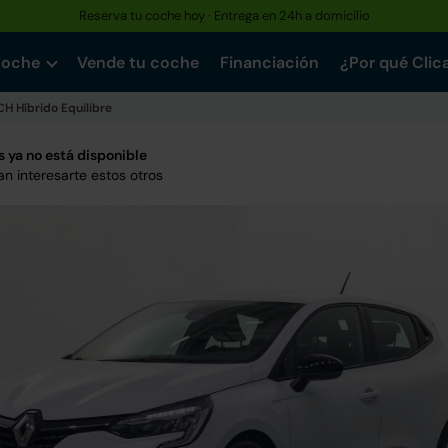
Reserva tu coche hoy · Entrega en 24h a domicilio
Hasta un 30% más barato que uno nuevo · Garantía de hasta 3 años
coche
Vende tu coche
Financiación
¿Por qué Clic
H Híbrido Equilibre
 ya no está disponible
n interesarte estos otros