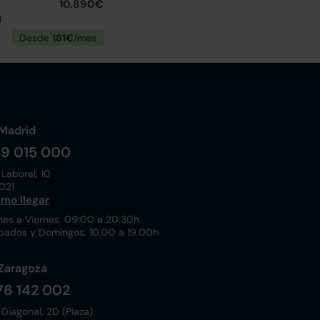
10.890€
l
Desde
181€
/mes
Madrid
19 015 000
 Laboral, 10
021
mo llegar
nes a Viernes: 09:00 a 20:30h
bados y Domingos: 10:00 a 19:00h
Zaragoza
76 142 002
 Diagonal, 20 (Plaza)