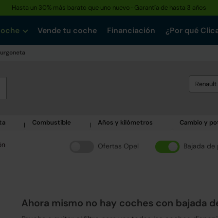
Hasta un 30% más barato que uno nuevo · Garantía de hasta 3 años
coche
Vende tu coche
Financiación
¿Por qué Clic
urgoneta
Renault
ta
Combustible
Años y kilómetros
Cambio y po
ón
Ofertas Opel
Bajada de 
Ahora mismo no hay coches con bajada d