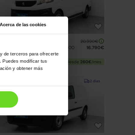
Acerca de las cookies
eugeot Expert
20.990€
g. Long 1.5BlueHDi S&S Premium 100
16.790€
y de terceros para ofrecerte
21 | 36.205km | 100CV | Manual
. Puedes modificar tus
Diésel
Desde
260€
/mes
ración y obtener más
↓ 300€
2 días