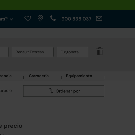
ars?
900 838 037
Renault Express
Furgoneta
tencia
Carrocería
Equipamiento
precio
Ordenar por
e precio