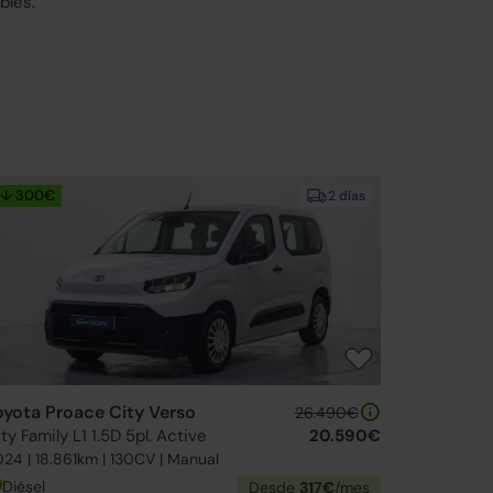
bles.
↓ 300€
2 días
oyota Proace City Verso
26.490€
ty Family L1 1.5D 5pl. Active
20.590€
24 | 18.861km | 130CV | Manual
Diésel
Desde
317€
/mes