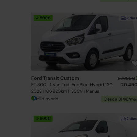
↓ 500€
2 días
Ford Transit Custom
27.990€
FT 300 L1 Van Trail EcoBlue Hybrid 130
20.49
2023 | 106.920km | 130CV | Manual
Mild hybrid
Desde
314€
/me
↓ 500€
2 días