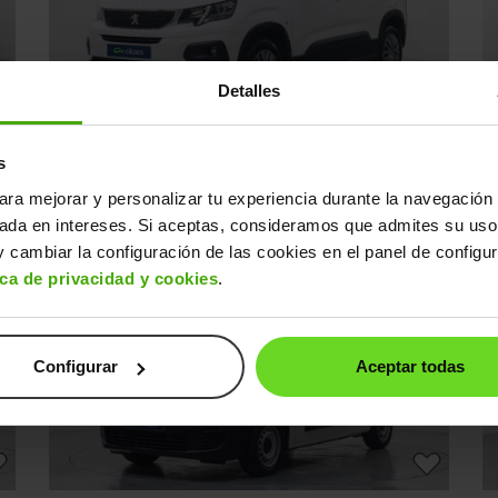
Detalles
Peugeot Rifter N1
P
17.490€
s
0€
1.5BlueHDI S&S Allure Business Standard 100
14.090€
F
ara mejorar y personalizar tu experiencia durante la navegación 
2022 | 119.844km | 100CV | Manual
20
sada en intereses. Si aceptas, consideramos que admites su uso
Diésel
s
Desde
219€
/mes
 cambiar la configuración de las cookies en el panel de configu
ica de privacidad y cookies
.
↓ 200€
2 días
Configurar
Aceptar todas