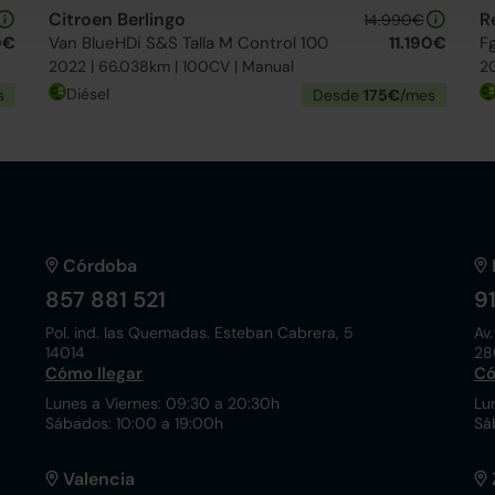
Citroen Berlingo
R
14.990€
0€
Van BlueHDi S&S Talla M Control 100
11.190€
Fg
2022 | 66.038km | 100CV | Manual
20
Diésel
s
Desde
175€
/mes
Córdoba
857 881 521
9
Pol. ind. las Quemadas. Esteban Cabrera, 5
Av.
14014
28
Cómo llegar
Có
Lunes a Viernes: 09:30 a 20:30h
Lu
Sábados: 10:00 a 19:00h
Sá
Valencia