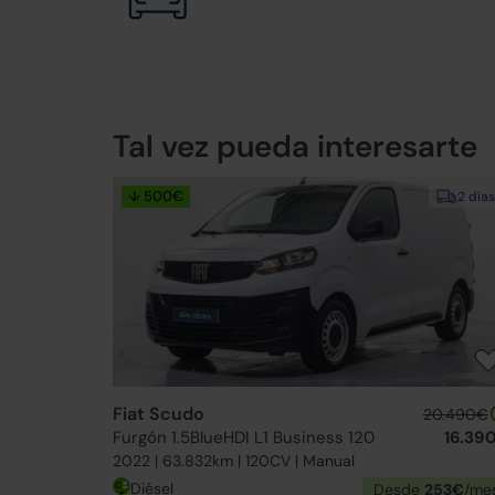
Tal vez pueda interesarte
↓ 500€
2 días
Fiat Scudo
20.490€
Furgón 1.5BlueHDI L1 Business 120
16.39
2022 | 63.832km | 120CV | Manual
Diésel
Desde
253€
/me