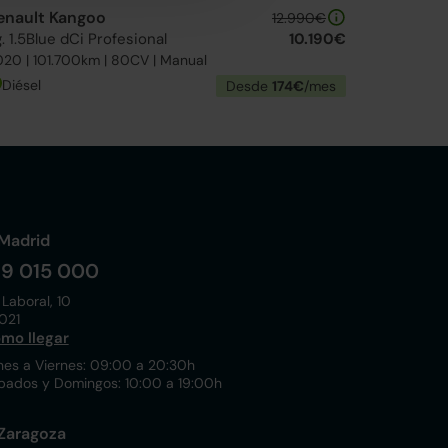
enault Kangoo
12.990€
. 1.5Blue dCi Profesional
10.190€
20 | 101.700km | 80CV | Manual
Diésel
Desde
174€
/mes
Madrid
19 015 000
 Laboral, 10
021
mo llegar
nes a Viernes: 09:00 a 20:30h
bados y Domingos: 10:00 a 19:00h
Zaragoza