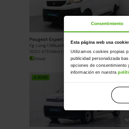
Consentimiento
Peugeot Expert
20.490€
Esta página web usa cookie
Fg. Long 1.5BlueHDi S&S Premium 100
16.39
Utilizamos cookies propias p
2021 | 47.509km | 100CV | Manual
publicidad personalizada ba
Diésel
Desde
253€
/me
opciones de consentimiento y
información en nuestra
polít
↓ 400€
2 días