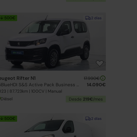
↓ 500€
2 días
eugeot Rifter N1
17.990€
1.5BlueHDI S&S Active Pack Business Standard 100
14.090€
23 | 87.723km | 100CV | Manual
Diésel
Desde
219€
/mes
↓ 500€
2 días