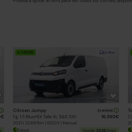
Prueba a quitar el filtro para ver todos los coches disponi
↓ 1.500€
2 días
Citroen Jumpy
T
21.490€
0€
Fg. 1.5 BlueHDI Talla XL S&S 100
16.390€
Ci
2021 | 23.697km | 100CV | Manual
20
Diésel
s
Desde
253€
/mes