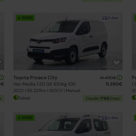
↓ 500€
2 días
Toyota Proace City
P
14.490€
0€
Van Media 1.5D GX 650kg 100
11.390€
2022 | 95.237km | 100CV | Manual
20
Diésel
s
Desde
178€
/mes
↓ 500€
2 días