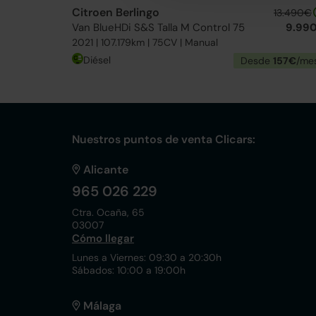
Citroen Berlingo
13.490€
Van BlueHDi S&S Talla M Control 75
9.99
2021 | 107.179km | 75CV | Manual
Diésel
Desde
157€
/me
Nuestros puntos de venta Clicars:
Alicante
965 026 229
Ctra. Ocaña, 65
03007
Cómo llegar
Lunes a Viernes: 09:30 a 20:30h
Sábados: 10:00 a 19:00h
Málaga