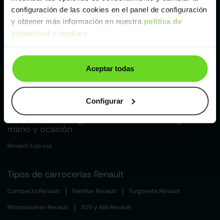
configuración de las cookies en el panel de configuración
y obtener más información en nuestra
política de
Málaga
privacidad y cookies
.
Valencia
Aceptar todas
Zaragoza
Configurar
Otros coches Furgoneta de Renault de segunda
mano y ocasión
Renault Express
Tipos de carrocerías Renault
Compacto Renault
Familiar Renault
Furgoneta Renault
Monovolumen Renault
SUV y 4X4 Renault