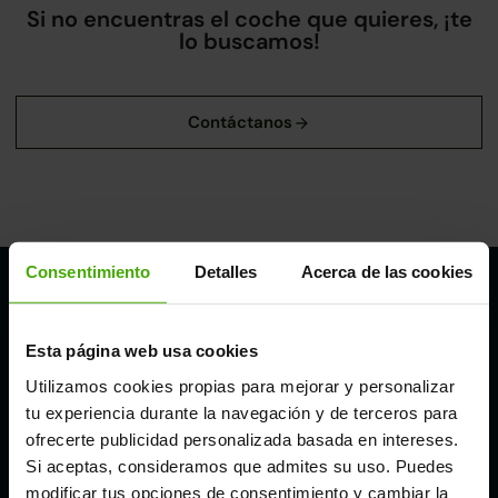
Si no encuentras el coche que quieres, ¡te
lo buscamos!
Consentimiento
Detalles
Acerca de las cookies
Nuestros puntos de venta Clicars:
Alicante
Esta página web usa cookies
Utilizamos cookies propias para mejorar y personalizar
tu experiencia durante la navegación y de terceros para
Córdoba
ofrecerte publicidad personalizada basada en intereses.
Si aceptas, consideramos que admites su uso. Puedes
Madrid
modificar tus opciones de consentimiento y cambiar la