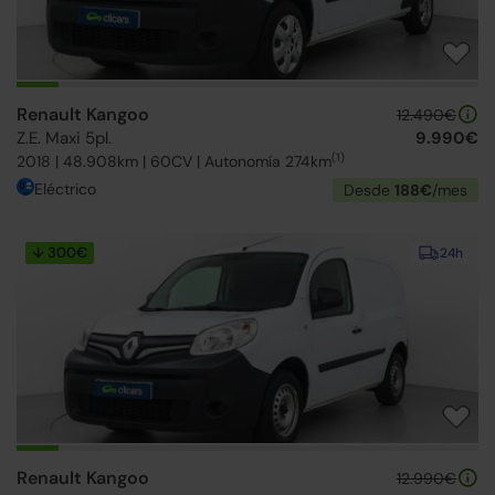
Renault Kangoo
12.490€
Z.E. Maxi 5pl.
9.990€
(1)
2018 | 48.908km | 60CV | Autonomía 274km
Eléctrico
Desde
188€
/mes
↓ 300€
24h
Renault Kangoo
12.990€