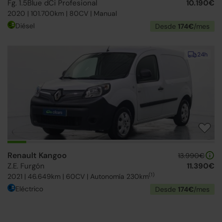
Fg. 1.5Blue dCi Profesional
10.190€
2020 | 101.700km | 80CV | Manual
Diésel
Desde
174€
/mes
24h
Renault Kangoo
13.990€
Z.E. Furgón
11.390€
(1)
2021 | 46.649km | 60CV | Autonomía 230km
Eléctrico
Desde
174€
/mes