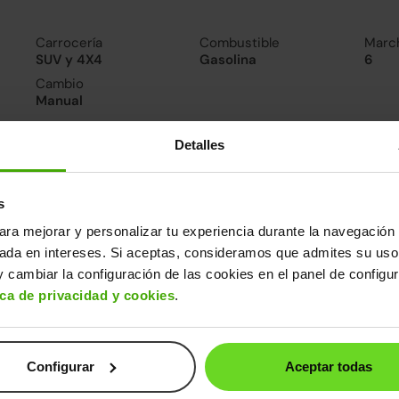
Carrocería
Combustible
Marc
SUV y 4X4
Gasolina
6
Cambio
Manual
Detalles
nsumo y emisiones
De 0 a 100 km/h
Emisiones
Cons
10.1segundos
123CO
5.6l/
s
2
Consumo carretera
ara mejorar y personalizar tu experiencia durante la navegación 
4.9l/100
sada en intereses. Si aceptas, consideramos que admites su uso
 cambiar la configuración de las cookies en el panel de configu
ros datos
ica de privacidad y cookies
.
cho
Alto
Peso
Depósito
84m
1,61m
1.306kg
55l
Configurar
Aceptar todas