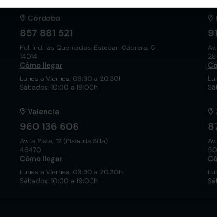
Córdoba
857 881 521
9
Pol. ind. las Quemadas. Esteban Cabrera, 5
Av.
14014
28
Cómo llegar
Có
Lunes a Viernes: 09:30 a 20:30h
Lu
Sábados: 10:00 a 19:00h
Sá
Valencia
960 136 608
8
Av. la Pista, 12 (Pista de Silla)
Av.
46470
50
Cómo llegar
Có
Lunes a Viernes: 09:30 a 20:30h
Lu
Sábados: 10:00 a 19:00h
Sá