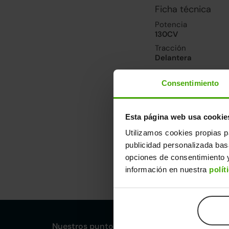
Ficha técnica
Potencia
130CV
Tracción
Delantera
Consentimiento
Prestaciones, co
Velocidad máxima
192km/h
Esta página web usa cookie
Consumo urbano
Utilizamos cookies propias p
6.8l/100
publicidad personalizada ba
opciones de consentimiento y
Dimensiones y ot
información en nuestra
polít
Largo
An
4,45m
1,
Nuestros puntos de venta Clicars: