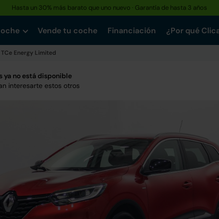
Hasta un 30% más barato que uno nuevo · Garantía de hasta 3 años
coche
Vende tu coche
Financiación
¿Por qué Clic
2 TCe Energy Limited
 ya no está disponible
n interesarte estos otros