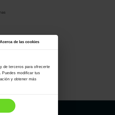
has
Acerca de las cookies
umo mixto
100
y de terceros para ofrecerte
. Puedes modificar tus
ración y obtener más
Maletero
472l