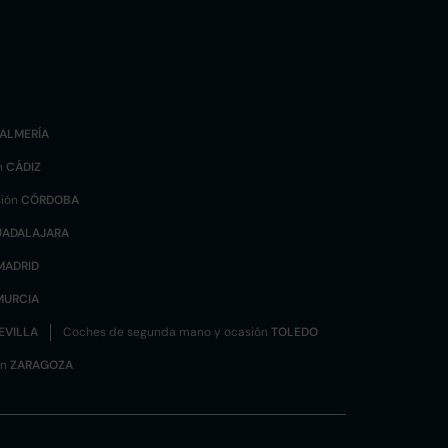
ALMERÍA
n
CÁDIZ
sión
CÓRDOBA
UADALAJARA
MADRID
MURCIA
EVILLA
Coches de segunda mano y ocasión
TOLEDO
ón
ZARAGOZA