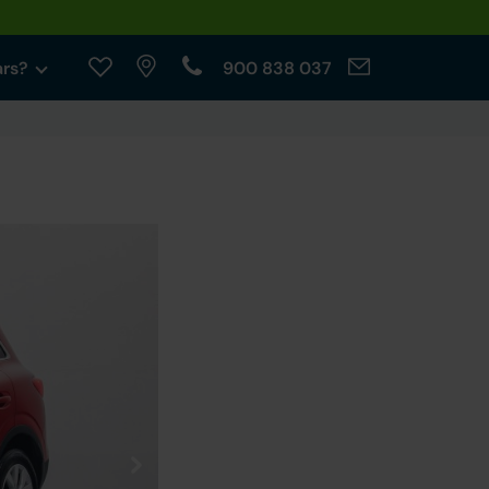
ars?
900 838 037