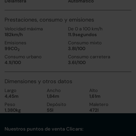
Delantera
Automático
Prestaciones, consumo y emisiones
Velocidad máxima
De 0 a 100 km/h
182km/h
11.9segundos
Emisiones
Consumo mixto
99CO
3.8l/100
2
Consumo urbano
Consumo carretera
4.1l/100
3.6l/100
Dimensiones y otros datos
Largo
Ancho
Alto
4,45m
1,84m
1,61m
Peso
Depósito
Maletero
1.380kg
55l
472l
Nuestros puntos de venta Clicars: