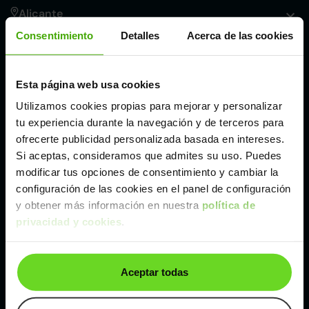
Alicante
Consentimiento
Detalles
Acerca de las cookies
Córdoba
Esta página web usa cookies
Madrid
Utilizamos cookies propias para mejorar y personalizar
tu experiencia durante la navegación y de terceros para
Málaga
ofrecerte publicidad personalizada basada en intereses.
Si aceptas, consideramos que admites su uso. Puedes
modificar tus opciones de consentimiento y cambiar la
Valencia
configuración de las cookies en el panel de configuración
y obtener más información en nuestra
política de
privacidad y cookies
.
Zaragoza
Ver Renault Kadjar de segunda mano y ocasión
Aceptar todas
Renault Kadjar de segunda mano y ocasión