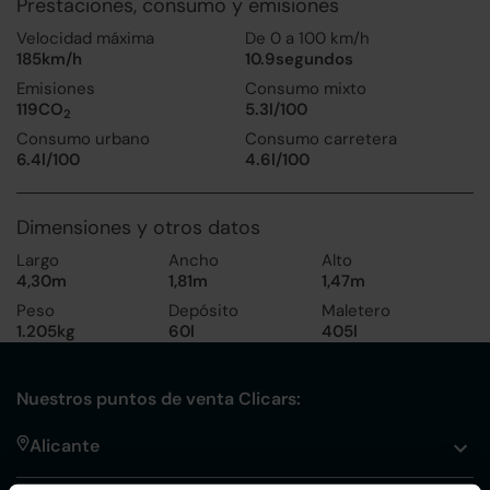
Prestaciones, consumo y emisiones
Velocidad máxima
De 0 a 100 km/h
185km/h
10.9segundos
Emisiones
Consumo mixto
119CO
5.3l/100
2
Consumo urbano
Consumo carretera
6.4l/100
4.6l/100
Dimensiones y otros datos
Largo
Ancho
Alto
4,30m
1,81m
1,47m
Peso
Depósito
Maletero
1.205kg
60l
405l
Nuestros puntos de venta Clicars:
Alicante