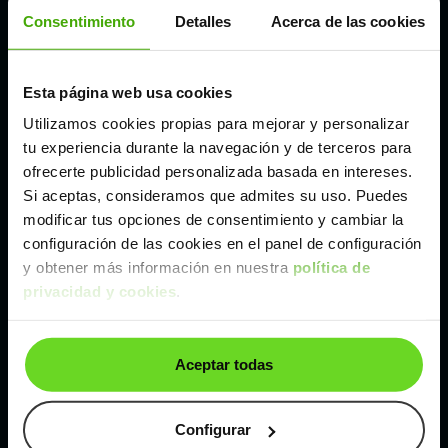
Córdoba
Consentimiento
Detalles
Acerca de las cookies
Madrid
Esta página web usa cookies
Utilizamos cookies propias para mejorar y personalizar
Málaga
tu experiencia durante la navegación y de terceros para
ofrecerte publicidad personalizada basada en intereses.
Si aceptas, consideramos que admites su uso. Puedes
Valencia
modificar tus opciones de consentimiento y cambiar la
configuración de las cookies en el panel de configuración
Zaragoza
y obtener más información en nuestra
política de
privacidad y cookies
.
Ver Renault Mégane de segunda mano y ocasión
Aceptar todas
Renault Mégane de segunda mano y ocasión
Coches de
segunda mano y ocasión por
Configurar
localización