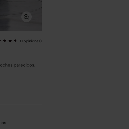
(1 opiniones)
coches parecidos.
has