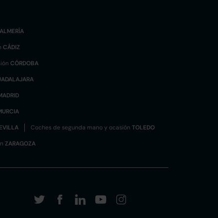
ALMERÍA
n
CÁDIZ
sión
CÓRDOBA
UADALAJARA
MADRID
MURCIA
EVILLA
Coches de segunda mano y ocasión
TOLEDO
ón
ZARAGOZA