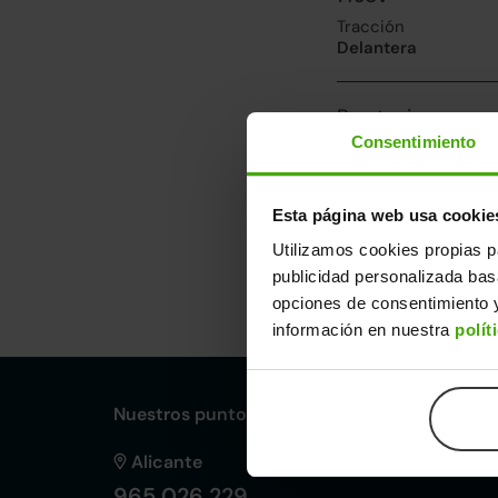
Tracción
Delantera
Prestaciones, co
Consentimiento
Velocidad máxima
205km/h
Consumo urbano
Esta página web usa cookie
7.2l/100
Utilizamos cookies propias p
publicidad personalizada ba
Dimensiones y ot
opciones de consentimiento y
Largo
An
información en nuestra
polít
4,36m
1,8
Nuestros puntos de venta Clicars:
Alicante
965 026 229