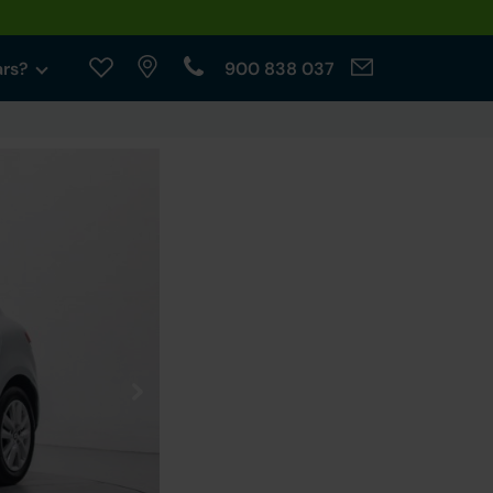
ars?
900 838 037