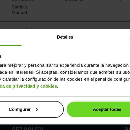
Cambio
Manual
nsumo y emisiones
Detalles
De 0 a 100 km/h
Emisiones
Cons
9.4segundos
122CO
5.4l/
2
Consumo carretera
s
4.7l/100
ara mejorar y personalizar tu experiencia durante la navegación 
sada en intereses. Si aceptas, consideramos que admites su uso
ros datos
 cambiar la configuración de las cookies en el panel de configu
cho
Alto
Peso
Depósito
ica de privacidad y cookies
.
1m
1,44m
1.214kg
50l
Configurar
Aceptar todas
Córdoba
857 881 521
9