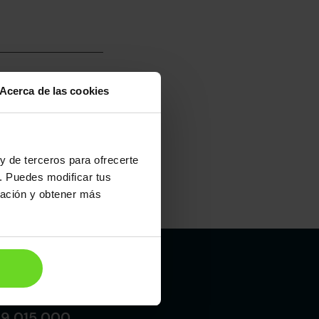
Acerca de las cookies
umo mixto
100
y de terceros para ofrecerte
. Puedes modificar tus
ración y obtener más
Maletero
384l
Madrid
19 015 000