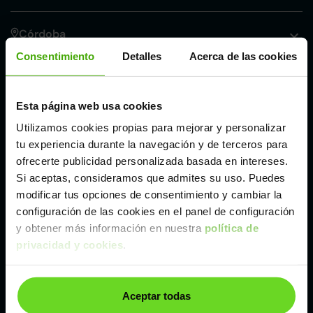
Córdoba
Consentimiento
Detalles
Acerca de las cookies
Madrid
Esta página web usa cookies
Málaga
Utilizamos cookies propias para mejorar y personalizar
tu experiencia durante la navegación y de terceros para
Valencia
ofrecerte publicidad personalizada basada en intereses.
Si aceptas, consideramos que admites su uso. Puedes
modificar tus opciones de consentimiento y cambiar la
Zaragoza
configuración de las cookies en el panel de configuración
y obtener más información en nuestra
política de
privacidad y cookies
.
Otros coches Monovolumen de Renault de
segunda mano y ocasión
Renault Espace
Aceptar todas