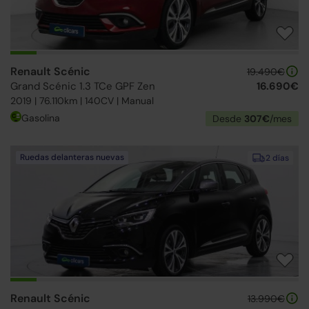
Renault Scénic
19.490€
Grand Scénic 1.3 TCe GPF Zen
16.690€
2019 | 76.110km | 140CV | Manual
Gasolina
Desde
307€
/mes
Ruedas delanteras nuevas
2 días
Renault Scénic
13.990€