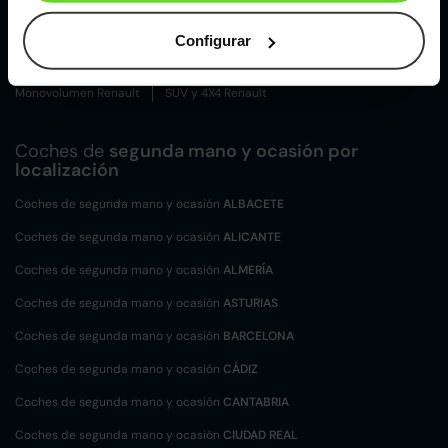
Tipos de carrocerías Renault
Configurar
Compacto Renault
Familiar Renault
Furgoneta Renault
Monovolumen Renault
SUV y 4X4 Renault
Coches de
segunda mano y ocasión por
localización
Coches de segunda mano y ocasión
ALBACETE
Coches de segunda mano y ocasión
ALICANTE
Coches de segunda mano y ocasión
ALMERÍA
Coches de segunda mano y ocasión
ASTURIAS
Coches de segunda mano y ocasión
BARCELONA
Coches de segunda mano y ocasión
CÁDIZ
Coches de segunda mano y ocasión
CANTABRIA
Coches de segunda mano y ocasión
CIUDAD REAL