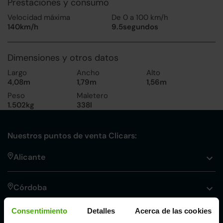
Prestaciones y consumo
Velocidad máxima
De 0 a 100 km/h
140km/h
9.5segundos
Dimensiones y otros datos
Largo
Ancho
Alto
4,08m
1,79m
1,56m
Peso
Maletero
1.502kg
338l
Nuestros puntos de venta Clicars:
Alicante
Córdoba
Consentimiento
Detalles
Acerca de las cookies
Madrid