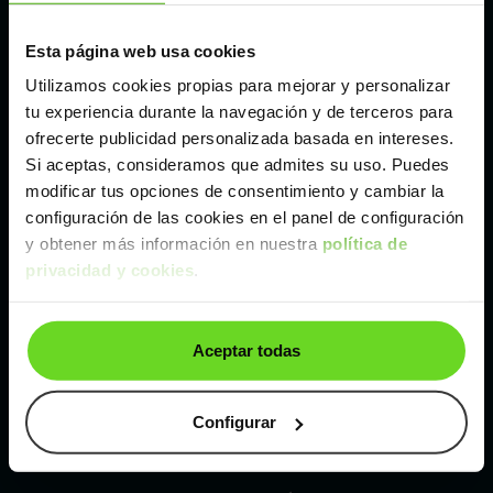
Esta página web usa cookies
Málaga
Utilizamos cookies propias para mejorar y personalizar
tu experiencia durante la navegación y de terceros para
Valencia
ofrecerte publicidad personalizada basada en intereses.
Si aceptas, consideramos que admites su uso. Puedes
Zaragoza
modificar tus opciones de consentimiento y cambiar la
configuración de las cookies en el panel de configuración
y obtener más información en nuestra
política de
Ver Renault Zoe de segunda mano y ocasión
privacidad y cookies
.
Renault Zoe de segunda mano y ocasión
Aceptar todas
Coches de
segunda mano y ocasión por
localización
Configurar
Coches de segunda mano y ocasión
ALBACETE
Coches de segunda mano y ocasión
ALICANTE