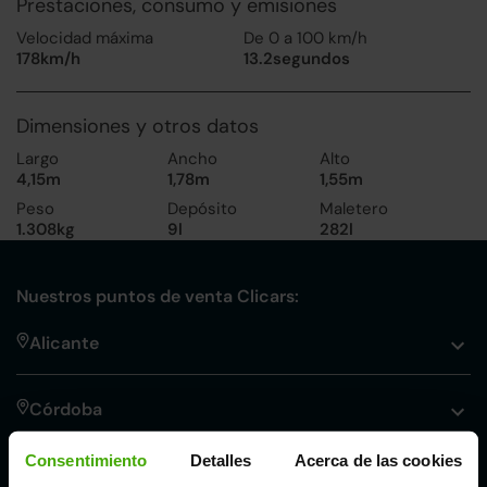
Prestaciones, consumo y emisiones
Velocidad máxima
De 0 a 100 km/h
178km/h
13.2segundos
Dimensiones y otros datos
Largo
Ancho
Alto
4,15m
1,78m
1,55m
Peso
Depósito
Maletero
1.308kg
9l
282l
Nuestros puntos de venta Clicars:
Alicante
Córdoba
Consentimiento
Detalles
Acerca de las cookies
Madrid