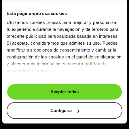
Esta página web usa cookies
Málaga
Utilizamos cookies propias para mejorar y personalizar
tu experiencia durante la navegación y de terceros para
Valencia
ofrecerte publicidad personalizada basada en intereses.
Si aceptas, consideramos que admites su uso. Puedes
Zaragoza
modificar tus opciones de consentimiento y cambiar la
configuración de las cookies en el panel de configuración
y obtener más información en nuestra
política de
Ver SEAT Arona de segunda mano y ocasión
privacidad y cookies
.
SEAT Arona de segunda mano y ocasión
Aceptar todas
Coches de
segunda mano y ocasión por
localización
Configurar
Coches de segunda mano y ocasión
ALBACETE
Coches de segunda mano y ocasión
ALICANTE