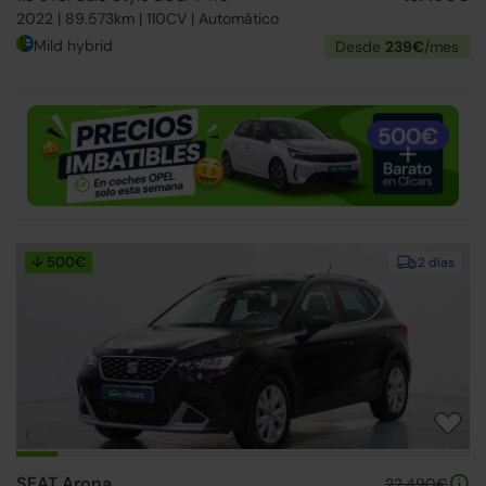
2022 | 89.573km | 110CV | Automático
Mild hybrid
Desde
239€
/mes
↓ 500€
2 días
SEAT Arona
22.490€