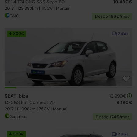
ST 1.4 TGI GNC S&S Style 110
10.490€
2018 | 123.383km | 110CV | Manual
GNC
Desde
196€
/mes
↓ 300€
2 días
SEAT Ibiza
10.990€
1.0 S&S Full Connect 75
9.190€
2017 | 111.998km | 75CV | Manual
Gasolina
Desde
174€
/mes
↓ 500€
2 días