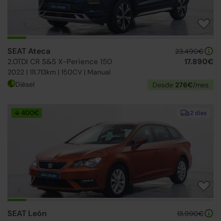
SEAT Ateca
23.490€
2.0TDI CR S&S X-Perience 150
17.890€
2022 | 111.713km | 150CV | Manual
Diésel
Desde
276€
/mes
↓ 400€
2 días
SEAT León
13.990€