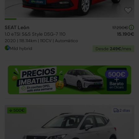
SEAT León
17.290€
1.0 eTSI S&S Style DSG-7 110
15.190€
2020 | 118.114km | 110CV | Automático
Mild hybrid
Desde
249€
/mes
↓ 500€
2 días