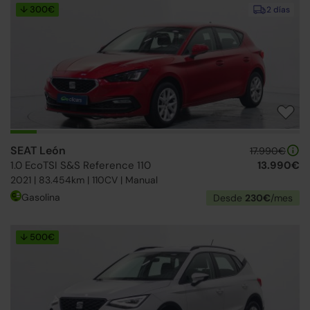
↓ 300€
2 días
SEAT León
17.990€
1.0 EcoTSI S&S Reference 110
13.990€
2021 | 83.454km | 110CV | Manual
Gasolina
Desde
230€
/mes
↓ 500€