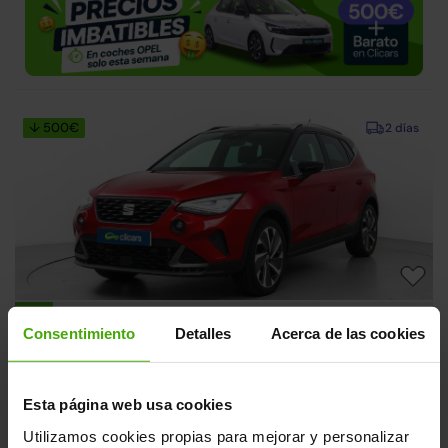
↓ 500€
2 días
SEAT Arona
18.990€
Consentimiento
Detalles
Acerca de las cookies
1.0 TSI S&S FR DSG7 XM 110
15.490€
2022 | 98.926km | 110CV | Automático
Gasolina
Desde
239€
/mes
Esta página web usa cookies
Utilizamos cookies propias para mejorar y personalizar