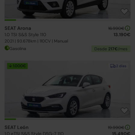
SEAT Arona
16.990€
1.0 TSI S&S Style 110
13.190€
2021 | 93.678km | 110CV | Manual
Gasolina
Desde
217€
/mes
↓ 1.000€
2 días
SEAT León
19.990€
1.0 eTSI S&S Style DSG-7 110
15.490€