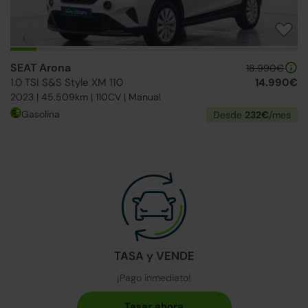
SEAT Arona
18.990€
1.0 TSI S&S Style XM 110
14.990€
2023 | 45.509km | 110CV | Manual
Gasolina
Desde
232€
/mes
TASA y VENDE
¡Pago inmediato!