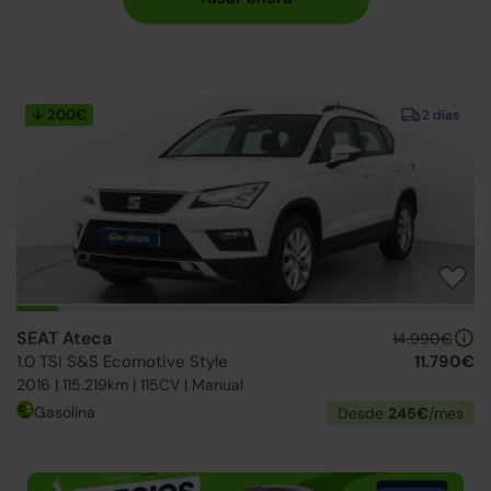
↓ 200€
2 días
SEAT Ateca
14.990€
1.0 TSI S&S Ecomotive Style
11.790€
2016 | 115.219km | 115CV | Manual
Gasolina
Desde
245€
/mes