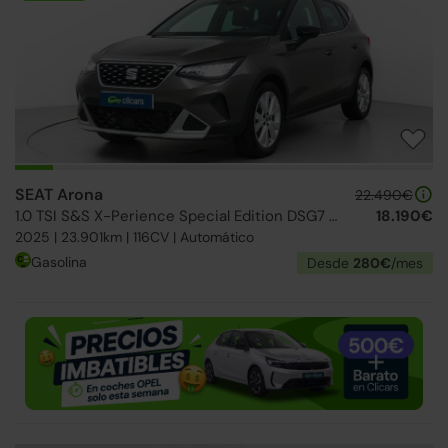
SEAT Arona
22.490€
1.0 TSI S&S X-Perience Special Edition DSG7 115
18.190€
2025 | 23.901km | 116CV | Automático
Gasolina
Desde
280€
/mes