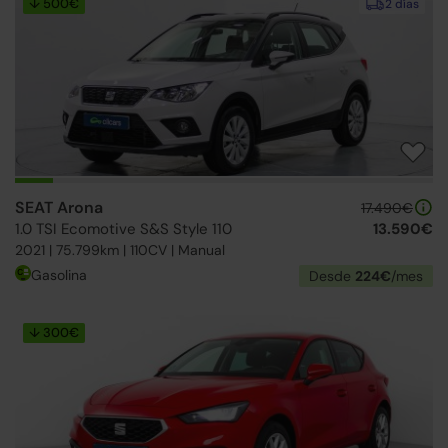
↓ 500€
2 días
SEAT Arona
17.490€
1.0 TSI Ecomotive S&S Style 110
13.590€
2021 | 75.799km | 110CV | Manual
Gasolina
Desde
224€
/mes
↓ 300€