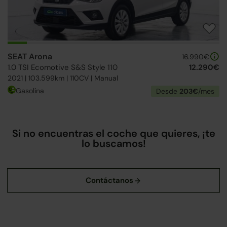
SEAT Arona
16.990€
1.0 TSI Ecomotive S&S Style 110
12.290€
2021 | 103.599km | 110CV | Manual
Gasolina
Desde
203€
/mes
Si no encuentras el coche que quieres, ¡te
lo buscamos!