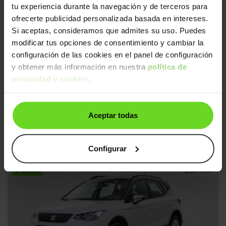
↓ 400€
2 días
tu experiencia durante la navegación y de terceros para
ofrecerte publicidad personalizada basada en intereses.
Si aceptas, consideramos que admites su uso. Puedes
modificar tus opciones de consentimiento y cambiar la
configuración de las cookies en el panel de configuración
y obtener más información en nuestra
política de
privacidad y cookies
.
SEAT León
14.990€
Aceptar todas
ST 1.6TDI CR S&S Style 115
11.690€
2020 | 129.719km | 115CV | Manual
Diésel
Desde
199€
/mes
Configurar
↓ 500€
2 días