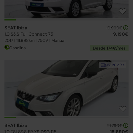
SEAT Ibiza
10.990€
1.0 S&S Full Connect 75
9.190€
2017 | 111.998km | 75CV | Manual
Gasolina
Desde
174€
/mes
15-20 días
SEAT Ibiza
21.790€
1.0 TSI S&S FR XS DSG 115
18.890€