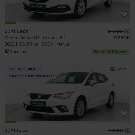
SEAT León
15.990€
1.0 EcoTSI S&S Reference 90
11.390€
2022 | 106.374km | 90CV | Manual
Gasolina
Desde
178€
/mes
Interior impecable
2 días
Ruedas delanteras nuevas
SEAT Ibiza
13.990€