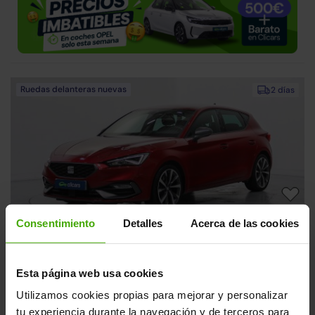
Ruedas delanteras nuevas
2 días
Consentimiento
Detalles
Acerca de las cookies
SEAT León
21.990€
1.5 eTSI S&S FR DSG-7 150
18.190€
2020 | 97.554km | 150CV | Automático
Esta página web usa cookies
Mild hybrid
Desde
297€
/mes
Utilizamos cookies propias para mejorar y personalizar
tu experiencia durante la navegación y de terceros para