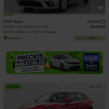
SEAT Ibiza
13.990€
1.0 MPI S&S Reference 80
10.690€
2020 | 26.987km | 80CV | Manual
Gasolina
Desde
178€
/mes
↓ 300€
2 días