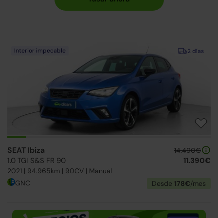
Interior impecable
2 días
SEAT Ibiza
14.490€
1.0 TGI S&S FR 90
11.390€
2021 | 94.965km | 90CV | Manual
GNC
Desde
178€
/mes