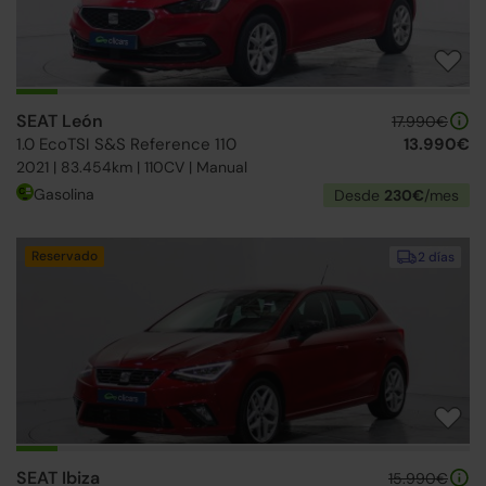
SEAT León
17.990€
1.0 EcoTSI S&S Reference 110
13.990€
2021 | 83.454km | 110CV | Manual
Gasolina
Desde
230€
/mes
Reservado
2 días
SEAT Ibiza
15.990€