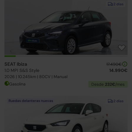
2 días
SEAT Ibiza
17.490€
1.0 MPI S&S Style
14.990€
2026 | 10.245km | 80CV | Manual
Gasolina
Desde
232€
/mes
Ruedas delanteras nuevas
2 días