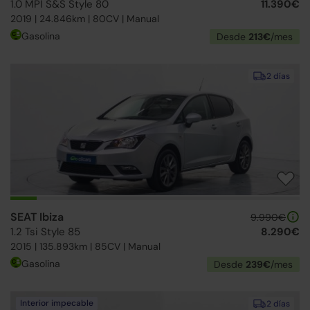
1.0 MPI S&S Style 80
11.390€
2019 | 24.846km | 80CV | Manual
Gasolina
Desde
213€
/mes
2 días
SEAT Ibiza
9.990€
1.2 Tsi Style 85
8.290€
2015 | 135.893km | 85CV | Manual
Gasolina
Desde
239€
/mes
Interior impecable
2 días