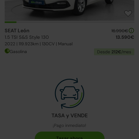
SEAT León
16.990€
1.5 TSI S&S Style 130
13.590€
2022 | 119.923km | 130CV | Manual
Gasolina
Desde
212€
/mes
TASA y VENDE
¡Pago inmediato!