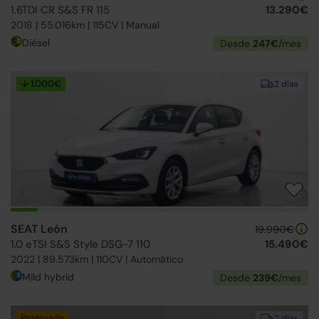
1.6TDI CR S&S FR 115
13.290€
2018 | 55.016km | 115CV | Manual
Diésel
Desde
247€
/mes
↓ 1.000€
2 días
SEAT León
19.990€
1.0 eTSI S&S Style DSG-7 110
15.490€
2022 | 89.573km | 110CV | Automático
Mild hybrid
Desde
239€
/mes
Reservado
2 días