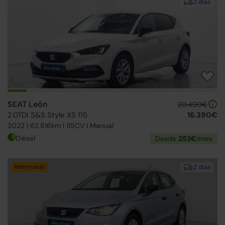
2 días
SEAT León
20.490€
2.0TDI S&S Style XS 115
16.390€
2022 | 62.816km | 115CV | Manual
Diésel
Desde
253€
/mes
Reservado
2 días