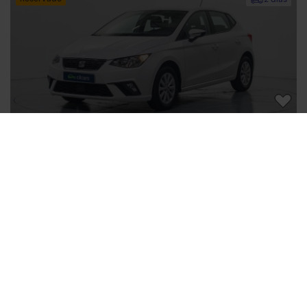
Filtros
Borrar filtros
SEAT Ibiza
13.990€
1.0 TSI S&S Style 95
10.490€
2020 | 123.226km | 95CV | Manual
SEAT
Compacto
Gasolina
Desde
174€
/mes
Marca
Modelo