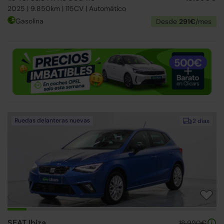
2025 | 9.850km | 115CV | Automático
Gasolina
Desde
291€
/mes
Ruedas delanteras nuevas
2 días
SEAT Ibiza
18.990€