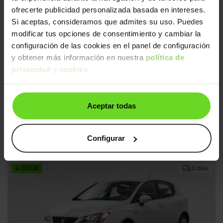
Ruedas delanteras nuevas
2 días
ofrecerte publicidad personalizada basada en intereses.
Faros Led
Si aceptas, consideramos que admites su uso. Puedes
modificar tus opciones de consentimiento y cambiar la
configuración de las cookies en el panel de configuración
y obtener más información en nuestra
política de
privacidad y cookies
.
SEAT Ibiza
Aceptar todas
16.990€
1.0 TSI S&S Style 110
11.790€
2022 | 108.908km | 110CV | Manual
Configurar
Gasolina
Desde
185€
/mes
↓ 300€
2 días