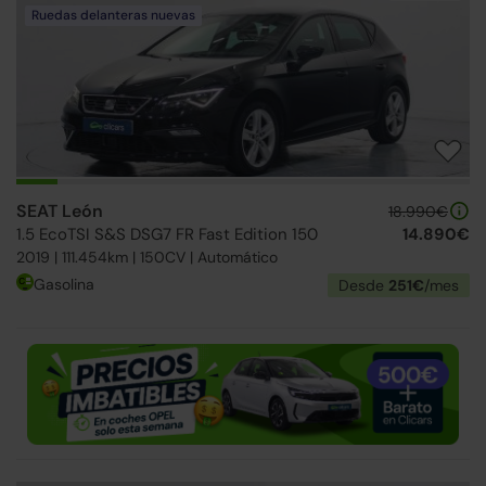
Ruedas delanteras nuevas
SEAT León
18.990€
1.5 EcoTSI S&S DSG7 FR Fast Edition 150
14.890€
2019 | 111.454km | 150CV | Automático
Gasolina
Desde
251€
/mes