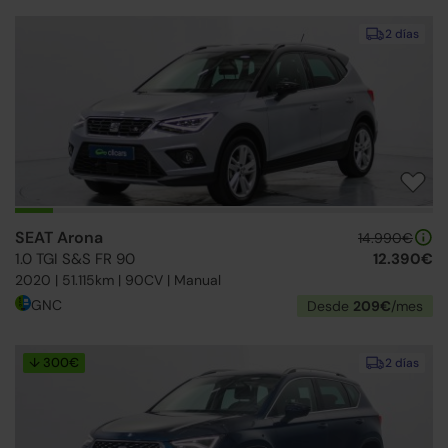
2 días
SEAT Arona
14.990€
1.0 TGI S&S FR 90
12.390€
2020 | 51.115km | 90CV | Manual
GNC
Desde
209€
/mes
↓ 300€
2 días