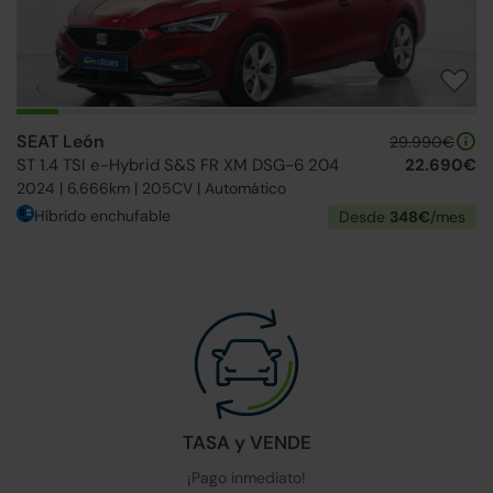
SEAT León
29.990€
ST 1.4 TSI e-Hybrid S&S FR XM DSG-6 204
22.690€
2024 | 6.666km | 205CV | Automático
Híbrido enchufable
Desde
348€
/mes
TASA y VENDE
¡Pago inmediato!