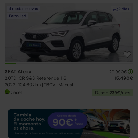
4 ruedas nuevas
2 días
Faros Led
SEAT Ateca
20.990€
2.0TDI CR S&S Reference 116
15.490€
2022 | 104.602km | 116CV | Manual
Diésel
Desde
239€
/mes