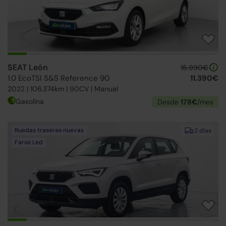
SEAT León
15.990€
1.0 EcoTSI S&S Reference 90
11.390€
2022 | 106.374km | 90CV | Manual
Gasolina
Desde
178€
/mes
Ruedas traseras nuevas
2 días
Faros Led