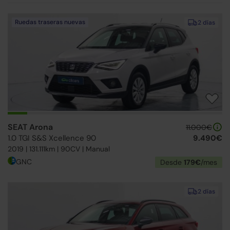
Ruedas traseras nuevas
2 días
SEAT Arona
11.000€
1.0 TGI S&S Xcellence 90
9.490€
2019 | 131.111km | 90CV | Manual
GNC
Desde
179€
/mes
2 días