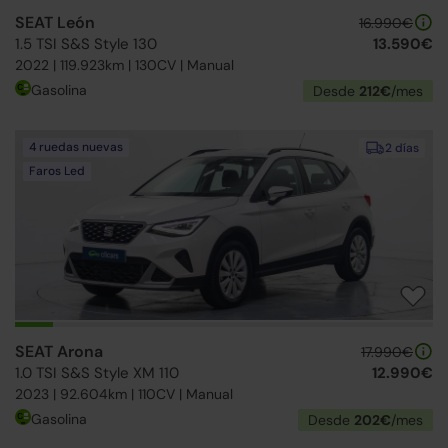
SEAT León
16.990€
1.5 TSI S&S Style 130
13.590€
2022 | 119.923km | 130CV | Manual
Gasolina
Desde
212€
/mes
4 ruedas nuevas
2 días
Faros Led
SEAT Arona
17.990€
1.0 TSI S&S Style XM 110
12.990€
2023 | 92.604km | 110CV | Manual
Gasolina
Desde
202€
/mes