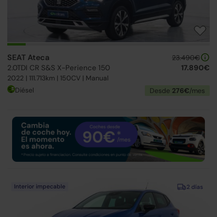
SEAT Ateca
23.490€
2.0TDI CR S&S X-Perience 150
17.890€
2022 | 111.713km | 150CV | Manual
Diésel
Desde
276€
/mes
Interior impecable
2 días