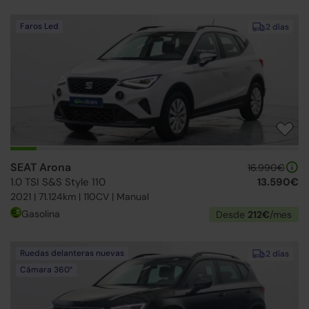
Faros Led
2 días
SEAT Arona
16.990€
1.0 TSI S&S Style 110
13.590€
2021 | 71.124km | 110CV | Manual
Gasolina
Desde
212€
/mes
Ruedas delanteras nuevas
2 días
Cámara 360°