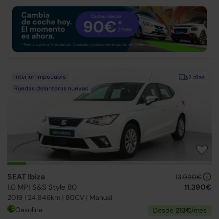
Interior impecable
2 días
Ruedas delanteras nuevas
SEAT Ibiza
13.990€
1.0 MPI S&S Style 80
11.390€
2019 | 24.846km | 80CV | Manual
Gasolina
Desde
213€
/mes