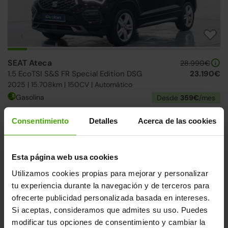
SEAT Ateca
28.990€
1.5 EcoTSI S&S FR Special Edition DSG
23.190€
2025 | 15.708km | 150CV | Automático
Gasolina
Desde
359€
/mes
Consentimiento
Detalles
Acerca de las cookies
2 días
Esta página web usa cookies
Utilizamos cookies propias para mejorar y personalizar
tu experiencia durante la navegación y de terceros para
ofrecerte publicidad personalizada basada en intereses.
Si aceptas, consideramos que admites su uso. Puedes
modificar tus opciones de consentimiento y cambiar la