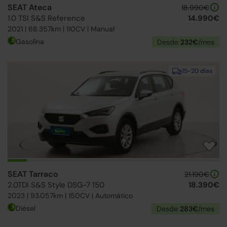
SEAT Ateca
18.990€
1.0 TSI S&S Reference
14.990€
2021 | 68.357km | 110CV | Manual
Gasolina
Desde
232€
/mes
15-20 días
SEAT Tarraco
21.190€
2.0TDI S&S Style DSG-7 150
18.390€
2023 | 93.057km | 150CV | Automático
Diésel
Desde
283€
/mes