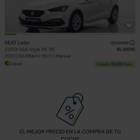
SEAT León
20.490€
2.0TDI S&S Style XS 115
16.390€
2022 | 62.816km | 115CV | Manual
Diésel
Desde
253€
/mes
EL MEJOR PRECIO EN LA COMPRA DE TU
COCHE