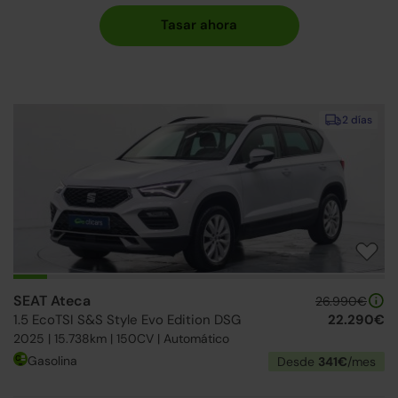
2 días
SEAT Ateca
26.990€
1.5 EcoTSI S&S Style Evo Edition DSG
22.290€
2025 | 15.738km | 150CV | Automático
Gasolina
Desde
341€
/mes