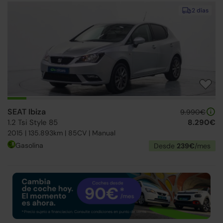
2 días
SEAT Ibiza
9.990€
1.2 Tsi Style 85
8.290€
2015 | 135.893km | 85CV | Manual
Gasolina
Desde
239€
/mes