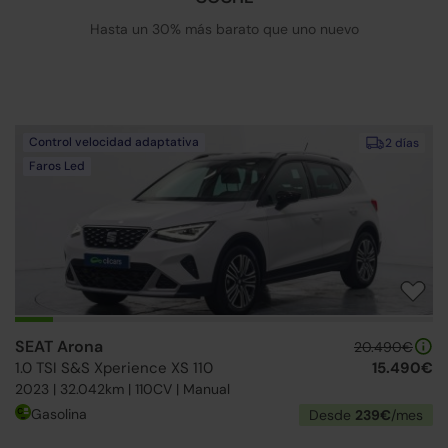
Hasta un 30% más barato que uno nuevo
Control velocidad adaptativa
2 días
Faros Led
SEAT Arona
20.490€
1.0 TSI S&S Xperience XS 110
15.490€
2023 | 32.042km | 110CV | Manual
Gasolina
Desde
239€
/mes