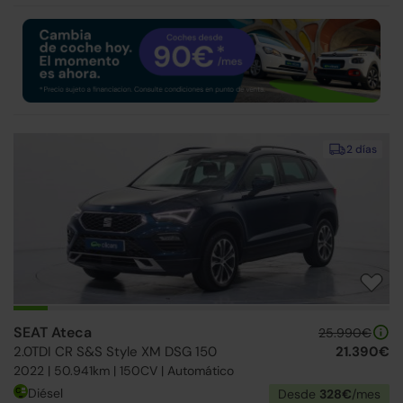
2 días
SEAT Ateca
25.990€
2.0TDI CR S&S Style XM DSG 150
21.390€
2022 | 50.941km | 150CV | Automático
Diésel
Desde
328€
/mes