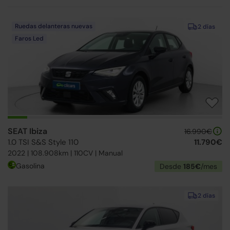
Ruedas delanteras nuevas
2 días
Faros Led
SEAT Ibiza
16.990€
1.0 TSI S&S Style 110
11.790€
2022 | 108.908km | 110CV | Manual
Gasolina
Desde
185€
/mes
2 días