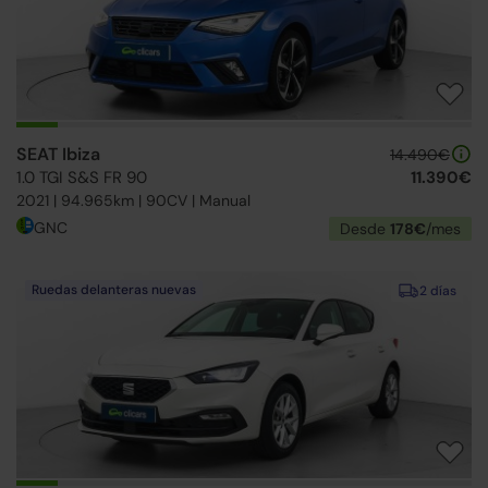
SEAT Ibiza
14.490€
1.0 TGI S&S FR 90
11.390€
2021 | 94.965km | 90CV | Manual
GNC
Desde
178€
/mes
Ruedas delanteras nuevas
2 días