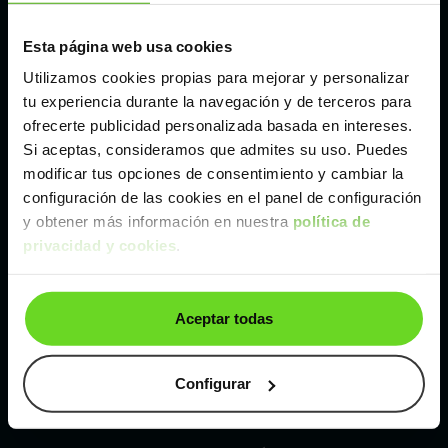
Esta página web usa cookies
Málaga
Utilizamos cookies propias para mejorar y personalizar
tu experiencia durante la navegación y de terceros para
Valencia
ofrecerte publicidad personalizada basada en intereses.
Si aceptas, consideramos que admites su uso. Puedes
Zaragoza
modificar tus opciones de consentimiento y cambiar la
configuración de las cookies en el panel de configuración
y obtener más información en nuestra
política de
Ver SEAT Ibiza de segunda mano y ocasión
privacidad y cookies
.
SEAT Ibiza de segunda mano y ocasión
Aceptar todas
Coches de
segunda mano y ocasión por
localización
Configurar
Coches de segunda mano y ocasión
ALBACETE
Coches de segunda mano y ocasión
ALICANTE