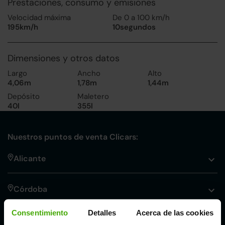
Prestaciones, consumo y emisiones
Velocidad máxima
De 0 a 100 km/h
195km/h
10segundos
Dimensiones y otros datos
Largo
Ancho
Alto
4,06m
1,78m
1,44m
Depósito
Maletero
40l
355l
Nuestros puntos de venta Clicars:
Alicante
Córdoba
Consentimiento
Detalles
Acerca de las cookies
Madrid