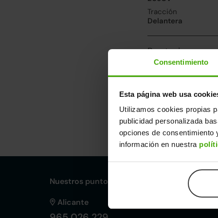
Tracción
Delantera
Prestaciones, co
Consentimiento
Velocidad máxima
220km/h
Consumo urbano
Esta página web usa cookie
1.8l/100
Utilizamos cookies propias p
publicidad personalizada ba
Dimensiones y ot
opciones de consentimiento y
Largo
An
información en nuestra
polít
4,64m
1,
Nuestros puntos de venta Clicars:
Alicante
965 026 229