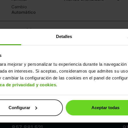
Cambio
Automático
nsumo y emisiones
Detalles
De 0 a 100 km/h
Emisiones
Cons
7.7segundos
34CO
1.4l/
2
Consumo carretera
s
1l/100
ara mejorar y personalizar tu experiencia durante la navegación 
sada en intereses. Si aceptas, consideramos que admites su uso
ros datos
 cambiar la configuración de las cookies en el panel de configu
cho
Alto
Peso
Depósito
ica de privacidad y cookies
.
80m
1,45m
1.658kg
45l
Configurar
Aceptar todas
Córdoba
857 881 521
9