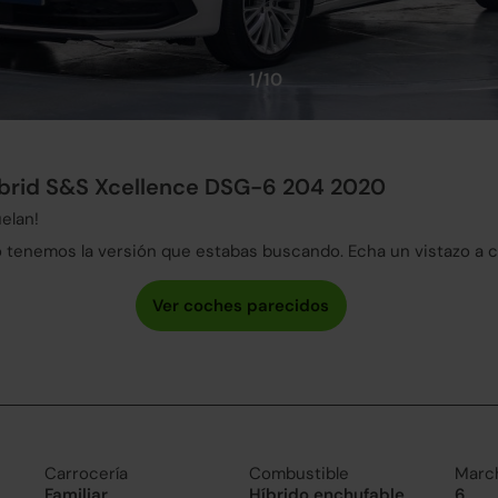
1/10
ybrid S&S Xcellence DSG-6 204 2020
elan!
tenemos la versión que estabas buscando. Echa un vistazo a 
Carrocería
Combustible
Marc
Familiar
Híbrido enchufable
6