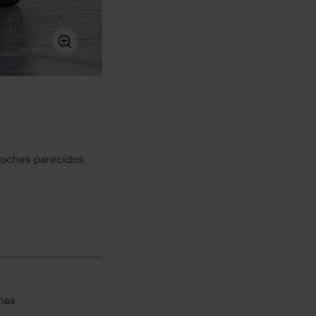
coches parecidos.
has