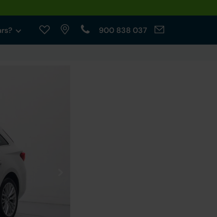
ars?
900 838 037