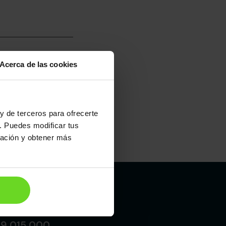
Acerca de las cookies
umo mixto
100
y de terceros para ofrecerte
. Puedes modificar tus
ración y obtener más
Maletero
620l
Madrid
19 015 000