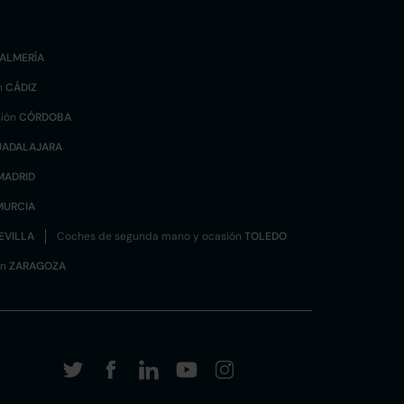
ALMERÍA
n
CÁDIZ
sión
CÓRDOBA
UADALAJARA
MADRID
MURCIA
EVILLA
Coches de segunda mano y ocasión
TOLEDO
ón
ZARAGOZA