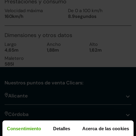
Prestaciones y consumo
Velocidad máxima
De 0 a 100 km/h
160km/h
8.9segundos
Dimensiones y otros datos
Largo
Ancho
Alto
4,65m
1,88m
1,62m
Maletero
585l
Nuestros puntos de venta Clicars:
Alicante
Córdoba
Consentimiento
Detalles
Acerca de las cookies
Madrid