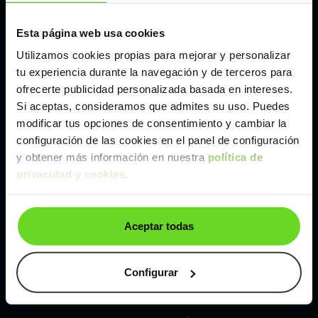
Esta página web usa cookies
Málaga
Utilizamos cookies propias para mejorar y personalizar
tu experiencia durante la navegación y de terceros para
Valencia
ofrecerte publicidad personalizada basada en intereses.
Si aceptas, consideramos que admites su uso. Puedes
Zaragoza
modificar tus opciones de consentimiento y cambiar la
configuración de las cookies en el panel de configuración
y obtener más información en nuestra
política de
Ver Skoda Enyaq iV de segunda mano y ocasión
privacidad y cookies
.
Skoda Enyaq iV de segunda mano y ocasión
Aceptar todas
Coches de
segunda mano y ocasión por
localización
Configurar
Coches de segunda mano y ocasión
ALBACETE
Coches de segunda mano y ocasión
ALICANTE