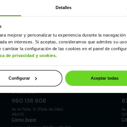
Detalles
s
ara mejorar y personalizar tu experiencia durante la navegación 
Córdoba
sada en intereses. Si aceptas, consideramos que admites su uso
857 881 521
9
 cambiar la configuración de las cookies en el panel de configu
Pol. ind. las Quemadas. Esteban Cabrera, 5
Av.
ica de privacidad y cookies
.
14014
28
Cómo llegar
Có
Lunes a Viernes: 09:30 a 20:30h
Lu
Sábados: 10:00 a 19:00h
Sá
Configurar
Aceptar todas
Valencia
960 136 608
8
Av. la Pista, 12 (Pista de Silla)
Av.
46470
50
Cómo llegar
Có