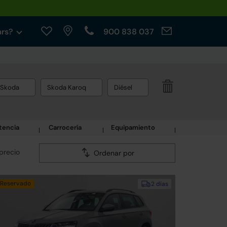
ars?
900 838 037
Skoda
Skoda Karoq
Diésel
tencia
Carrocería
Equipamiento
precio
Ordenar por
Reservado
2 días