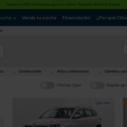
Hasta un 30% más barato que uno nuevo · Garantía de hasta 3 años
coche
Vende tu coche
Financiación
¿Por qué Clic
el
ta
Combustible
Años y kilómetros
Cambio y po
Ofertas Opel
Bajada de 
2 días