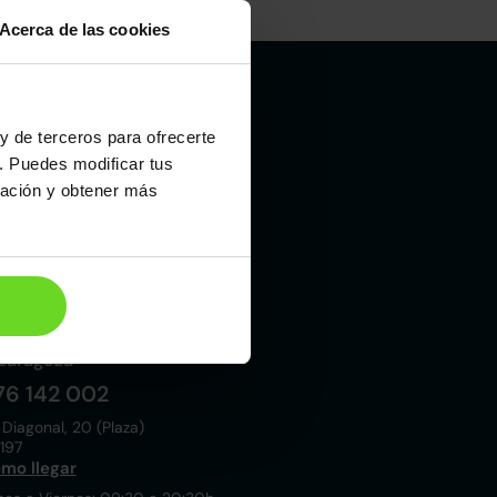
Acerca de las cookies
y de terceros para ofrecerte
Madrid
. Puedes modificar tus
19 015 000
ración y obtener más
 Laboral, 10
021
mo llegar
nes a Viernes: 09:00 a 20:30h
bados y Domingos: 10:00 a 19:00h
Zaragoza
76 142 002
 Diagonal, 20 (Plaza)
197
mo llegar