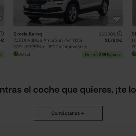
Skoda Karoq
S
26.990€
0€
2.0TDI AdBlue Ambition 4x4 DSG
21.790€
1.
2021 | 66.755km | 150CV | Automático
20
Diésel
s
Desde
335€
/mes
ntras el coche que quieres, ¡te 