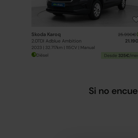
Skoda Karoq
25.990€
2.0TDI Adblue Ambition
21.19
2023 | 32.717km | 115CV | Manual
Diésel
Desde
325€
/me
Si no encue