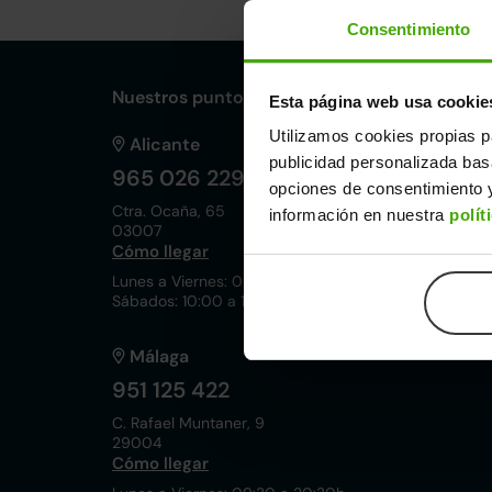
Consentimiento
Nuestros puntos de venta Clicars:
Esta página web usa cookie
Utilizamos cookies propias p
Alicante
publicidad personalizada ba
965 026 229
opciones de consentimiento y
Ctra. Ocaña, 65
información en nuestra
polít
03007
Cómo llegar
Lunes a Viernes: 09:30 a 20:30h
Sábados: 10:00 a 19:00h
Málaga
951 125 422
C. Rafael Muntaner, 9
29004
Cómo llegar