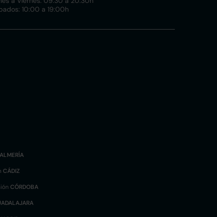
nes a Viernes: 09:30 a 20:30h
bados: 10:00 a 19:00h
ALMERÍA
n
CÁDIZ
sión
CÓRDOBA
UADALAJARA