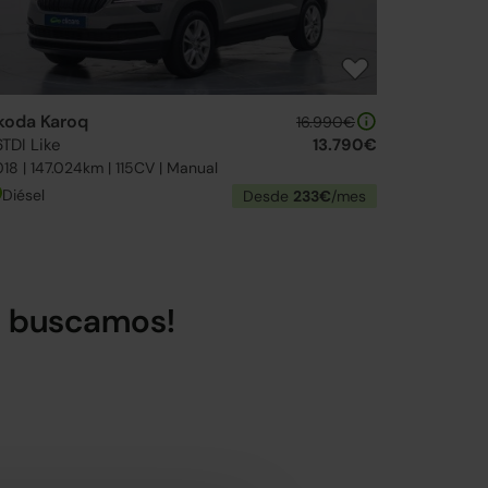
koda Karoq
16.990€
6TDI Like
13.790€
18 | 147.024km | 115CV | Manual
Diésel
Desde
233€
/mes
lo buscamos!