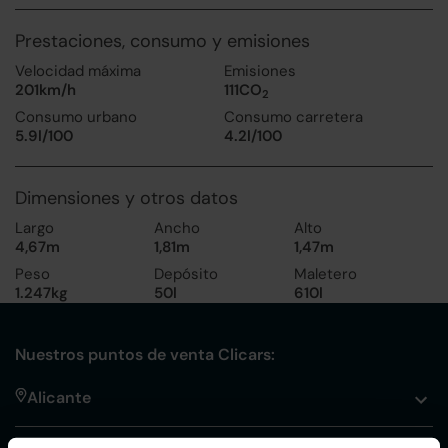
Prestaciones, consumo y emisiones
Velocidad máxima
Emisiones
201km/h
111CO
2
Consumo urbano
Consumo carretera
5.9l/100
4.2l/100
Dimensiones y otros datos
Largo
Ancho
Alto
4,67m
1,81m
1,47m
Peso
Depósito
Maletero
1.247kg
50l
610l
Nuestros puntos de venta Clicars:
Alicante