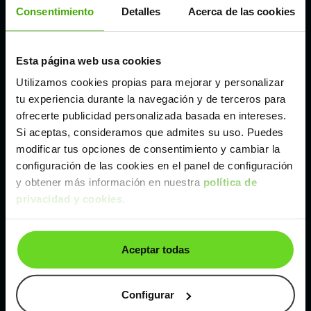
Córdoba
Consentimiento
Detalles
Acerca de las cookies
Madrid
Esta página web usa cookies
Utilizamos cookies propias para mejorar y personalizar
Málaga
tu experiencia durante la navegación y de terceros para
ofrecerte publicidad personalizada basada en intereses.
Si aceptas, consideramos que admites su uso. Puedes
Valencia
modificar tus opciones de consentimiento y cambiar la
configuración de las cookies en el panel de configuración
Zaragoza
y obtener más información en nuestra
política de
privacidad y cookies
.
Ver Skoda Octavia de segunda mano y ocasión
Aceptar todas
Skoda Octavia de segunda mano y ocasión
Coches de
segunda mano y ocasión por
Configurar
localización