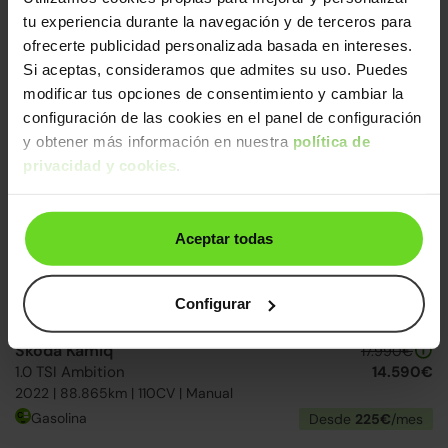
Skoda Karoq
tu experiencia durante la navegación y de terceros para
16.990€
1.6TDI Like
14.290€
ofrecerte publicidad personalizada basada en intereses.
2018 | 147.024km | 115CV | Manual
Si aceptas, consideramos que admites su uso. Puedes
Diésel
Desde
240€
/mes
modificar tus opciones de consentimiento y cambiar la
configuración de las cookies en el panel de configuración
y obtener más información en nuestra
política de
Ruedas traseras nuevas
24h
privacidad y cookies
.
Aceptar todas
Configurar
Skoda Kamiq
17.990€
1.0 TSI Ambition
14.590€
2022 | 88.865km | 110CV | Manual
Gasolina
Desde
225€
/mes