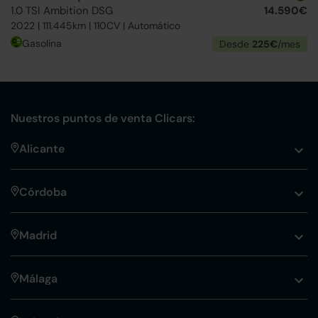
1.0 TSI Ambition DSG
14.590€
2022 | 111.445km | 110CV | Automático
Gasolina
Desde
225€
/mes
Nuestros puntos de venta Clicars:
Alicante
Córdoba
Madrid
Málaga