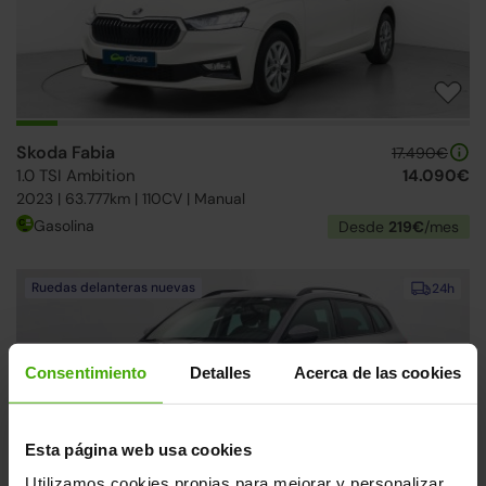
Skoda Fabia
17.490€
1.0 TSI Ambition
14.090€
2023 | 63.777km | 110CV | Manual
Gasolina
Desde
219€
/mes
Ruedas delanteras nuevas
24h
Consentimiento
Detalles
Acerca de las cookies
Esta página web usa cookies
Utilizamos cookies propias para mejorar y personalizar