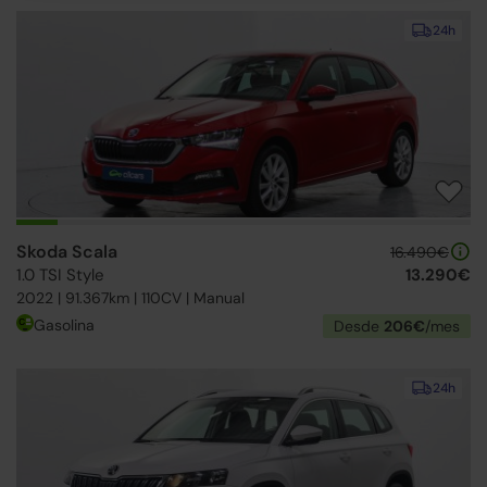
24h
Skoda Scala
16.490€
1.0 TSI Style
13.290€
2022 | 91.367km | 110CV | Manual
Gasolina
Desde
206€
/mes
24h