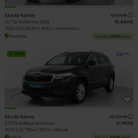
Skoda Kamiq
18.990€
1.0 TSI Ambition DSG
15.490€
2022 | 82.247km | 110CV | Automático
Gasolina
Desde
239€
/mes
↓ 700€
24h
Skoda Karoq
25.990€
2.0TDI Adblue Ambition
21.190€
2023 | 32.717km | 115CV | Manual
Diésel
Desde
325€
/mes