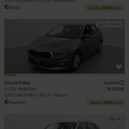
2021 | 93.866km | 150CV | Automático
Diésel
Desde
340€
/mes
15-20 días
Skoda Fabia
16.490€
1.0 TSI Ambition
14.090€
2023 | 44.250km | 95CV | Manual
Gasolina
Desde
219€
/mes
24h