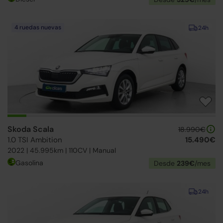
4 ruedas nuevas
24h
Skoda Scala
18.990€
1.0 TSI Ambition
15.490€
2022 | 45.995km | 110CV | Manual
Gasolina
Desde
239€
/mes
24h