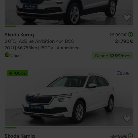
Skoda Karoq
26.990€
2.0TDI AdBlue Ambition 4x4 DSG
21.790€
2021 | 66.755km | 150CV | Automático
Diésel
Desde
335€
/mes
↓ 1.000€
24h
Skoda Kamiq
18.490€