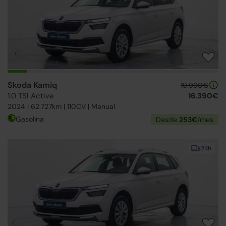
Skoda Kamiq
19.990€
1.0 TSI Active
16.390€
2024 | 62.727km | 110CV | Manual
Gasolina
Desde
253€
/mes
24h